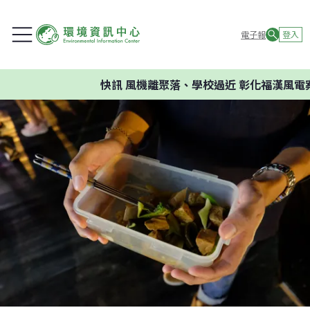
電子報
登入
快訊
風機離聚落、學校過近 彰化福漢風電案環