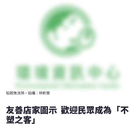
稻穀免洗筷。拍攝：林昕慧
友善店家圖示  歡迎民眾成為「不
塑之客」