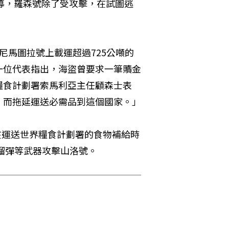
s）報導，羅森號除了受攻擊，在試圖逃
釋，尼馬圖拉號上載運超過725公噸的
一位代表指出，海盜曾要求一筆贖金
糧食計劃署索馬利亞主任顧森士表
，而拖延運送必需品到這個國家。」
，也在運送世界糧食計劃署的食物補給時
榴彈等武器攻擊山洛號。  