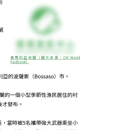
制
第
索馬利亞地圖（圖片來源：CIA World 
Factbook）
的波薩索（Bossaso）市。 
特蘭的一個小型季節性漁民居住的村
才發布。 
亞，當時被5名攜帶強大武器乘坐小