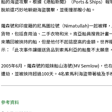
船的海盜攻擊。根據《港船新聞》（Ports & Ship
脫前還巧妙地躲避海盜襲擊，並衝撞那艘小船。 
羅森號和印度籍的尼馬圖拉號（Nimatullah)一起被
貨物，包括食用油、二手衣物和米。肯亞船員搜救計畫
來贖回被挾持的船，但是他付不起這麼高的金額。世界
示：「此次事件讓運送貨品到索馬利亞的船隻不太願意
2005年6月，羅森號的姐妹船山洛號(MV Semlow)
遭劫，並被挾持超過100天。4名索馬利海盜帶著槍及手
參考資料