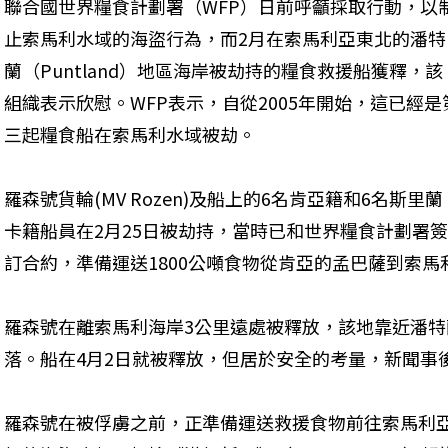
聯合國世界糧食計劃署（WFP）日前呼籲採取行動，以
止索馬利水域的海盜行為，而2月在索馬利亞東北的潘特
蘭（Puntland）地區海岸被劫持的糧食救援船獲釋，該
組織表示欣慰。WFP表示，自從2005年開始，這已經是
三起糧食船在索馬利水域被劫。
羅森號貨輪(MV Rozen)及船上的6名肯亞籍和6名斯里蘭
卡籍船員在2月25日被劫持，當時已和世界糧食計劃署簽
訂合約，準備運送1800公噸食物從肯亞的孟巴薩到索馬利亞
羅森號在離索馬利海岸3公里遠處被釋放，該地靠近潘
落。船在4月2日就被釋放，但居於安全的考量，新聞事後
羅森號在被俘虜之前，正準備運送救援食物前往索馬利