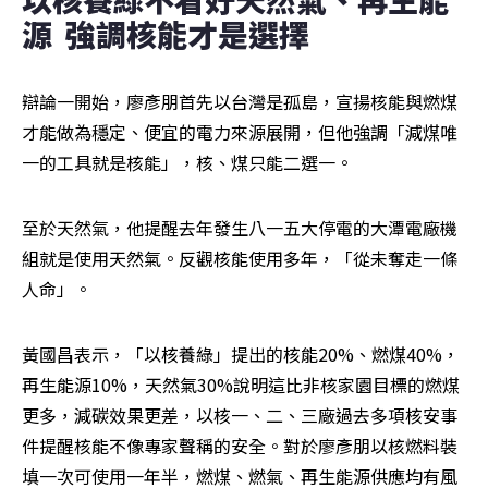
源  強調核能才是選擇
辯論一開始，廖彥朋首先以台灣是孤島，宣揚核能與燃煤
才能做為穩定、便宜的電力來源展開，但他強調「減煤唯
一的工具就是核能」，核、煤只能二選一。
至於天然氣，他提醒去年發生八一五大停電的大潭電廠機
組就是使用天然氣。反觀核能使用多年，「從未奪走一條
人命」。
黃國昌表示，「以核養綠」提出的核能20%、燃煤40%，
再生能源10%，天然氣30%說明這比非核家園目標的燃煤
更多，減碳效果更差，以核一、二、三廠過去多項核安事
件提醒核能不像專家聲稱的安全。對於廖彥朋以核燃料裝
填一次可使用一年半，燃煤、燃氣、再生能源供應均有風