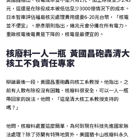
元，這還是在除役成本被低估至少3000億情況下的成本。
日本智庫評估福島核災處理費用還要6-20兆台幣，「核電
並不便宜」。廖彥朋則指出，幾兆元會分攤在所有電力，
重啟核電後電費是下降的，核電是最便宜的。
核廢料一人一瓶  黃國昌砲轟清大
核工不負責任專家
辯論最後一段，黃國昌重砲轟向核工系教授。他指出，之
前有人散布除役沒有困難、核廢料很安全，可以一人一瓶
帶回家的說法。他問，「這是清大核工系教授支持的
嗎？」
他問，核廢料處置這麼簡單，為何到現在科技先進國家無
法處理？除了芬蘭有特殊地質外，美國猶卡山核廢料永久