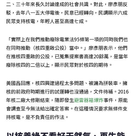
二、三十年來長久討論達成的社會共識。對此，廖彥朋反
駁，去年八一五大停電後，民意已經轉向，民調顯示六成
民眾支持核電，年輕人甚至高達七成。
「實際上在我們推動廢除電業法95條第一項的同時我們也
在同時推動（核四重啟公投）當中。」廖彥朋表示，他們
在推核四重啟的公投，已蒐集提案書高達20餘萬，是當年
廢除核四的二倍以上，顯示民眾對於核四的期待。
黃國昌回應，核四興建過程太多問題、被譏為拼裝車，擁
核的前政府時期進行的試運轉也沒通過，文件待補。2016
年核二廠大修剛結束，隨即發生
避雷器箱爆炸
事件，原能
會調查至今無法給出確定答案。在這種情況要求無條件支
持核電，是不負責任的作法。
以核養綠不看好天然氣、再生能