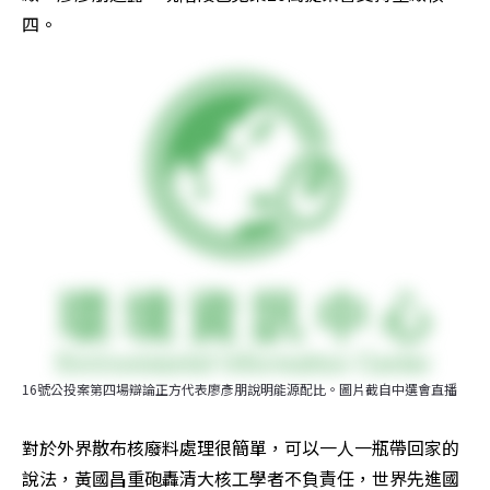
四。
16號公投案第四場辯論正方代表廖彥朋說明能源配比。圖片截自中選會直播
對於外界散布核廢料處理很簡單，可以一人一瓶帶回家的
說法，黃國昌重砲轟清大核工學者不負責任，世界先進國