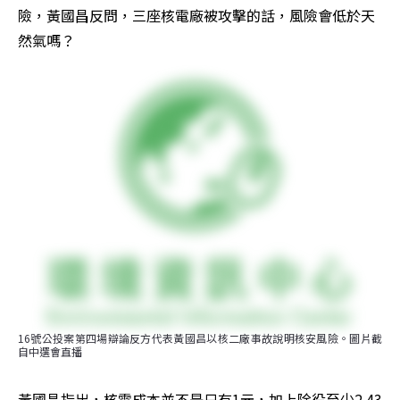
險，黃國昌反問，三座核電廠被攻擊的話，風險會低於天
然氣嗎？
16號公投案第四場辯論反方代表黃國昌以核二廠事故說明核安風險。圖片截
自中選會直播
黃國昌指出，核電成本並不是只有1元，加上除役至少2.43