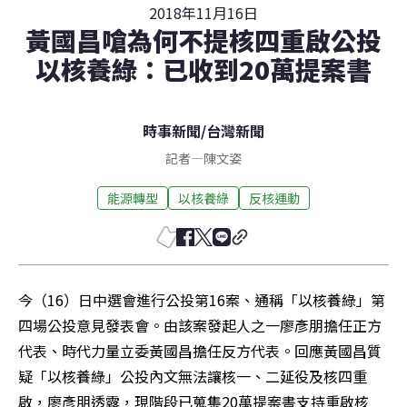
2018年11月16日
黃國昌嗆為何不提核四重啟公投
以核養綠：已收到20萬提案書
時事新聞
/
台灣新聞
記者
—
陳文姿
能源轉型
以核養綠
反核運動
今（16）日中選會進行公投第16案、通稱「以核養綠」第
四場公投意見發表會。由該案發起人之一廖彥朋擔任正方
代表、時代力量立委黃國昌擔任反方代表。回應黃國昌質
疑「以核養綠」公投內文無法讓核一、二延役及核四重
啟，廖彥朋透露，現階段已蒐集20萬提案書支持重啟核