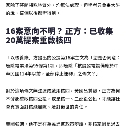
家除了芬蘭特殊地質外，均無法處理，但學者只會畫大餅
的說，這個以後都辦得到。
16案意向不明？ 正方：已收集
20萬提案重啟核四
「以核養綠」方提出的公投第16案主文為「您是否同意：
廢除電業法第95條第1項，即廢除『核能發電設備應於中
華民國114年以前，全部停止運轉』之條文？」
對於這項條文無法達成啟用核四，黃國昌質疑，正方為何
不發起重啟核四公投，或是核一、二延役公投，才能讓社
會真實面對核能風險、及對後世的責任。
黃國強調，他不是在為民進黨政策辯護，非核家園是過去