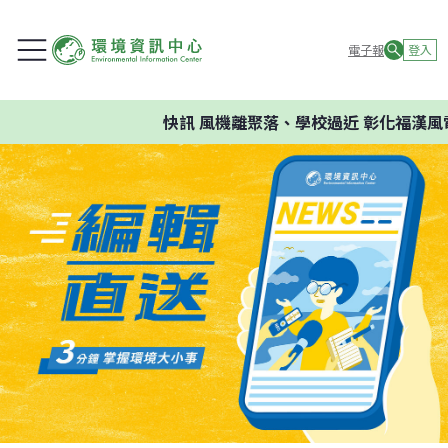
電子報
登入
快訊
風機離聚落、學校過近 彰化福漢風