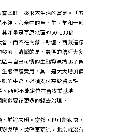
六畜興旺」來形容生活的富足。「五
還不夠。六畜中的馬、牛、羊和一部
產量是草原地區的50-100倍。
大省，而不在內蒙、新疆、西藏這樣
的發展。遺憾的是，農區的秸杆大多
地區用自己可憐的生態資源搞起了畜
、生態保護費用，其二是大大增加價
態的牛奶，必須支付高於農區5-
區。西部不能定位在畜牧業基地
國家還要花更多的錢去治理。
順，前途未明。當然，也可能很快，
原變戈壁，戈壁更荒涼，北京就沒有