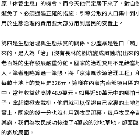
原「休養生息」的機會。而今天他們定居下來了，對自
避免了。必須通過正確的措施，引導分散的人口集中到
用於生態治理的費用要大部分用到居民的安置上。
第四是生態治理與生態扶貧的關係。沙塵暴是牲口「啃」
來的，是人為「治」(沒有長林的樹坑變成風蝕坑)出來
老百姓的生存發展嚴重分離。國家的治理費用不是給當
人。筆者粗略算過一筆賬，將「京津風沙源治理工程」
每畝土地上的費用是326元，這樣在內蒙古南部項目區
中，當年收益就高達48.9萬元。如果近50萬元中的哪
子，拿起鐵楸去載柳，他們就可以保證自己家裏的土地
實上，國家的錢一分也沒有用到牧民那裏，每戶牧民辛
某旗，我們為牧民成功恢復了4萬畝的沙地草地，卻面臨
的尷尬局面。