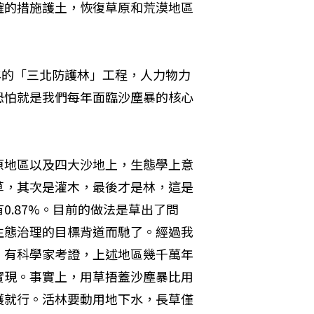
確的措施護土，恢復草原和荒漠地區
年的「三北防護林」工程，人力物力
恐怕就是我們每年面臨沙塵暴的核心
原地區以及四大沙地上，生態學上意
草，其次是灌木，最後才是林，這是
.87%。目前的做法是草出了問
生態治理的目標背道而馳了。經過我
。有科學家考證，上述地區幾千萬年
實現。事實上，用草捂蓋沙塵暴比用
護就行。活林要動用地下水，長草僅