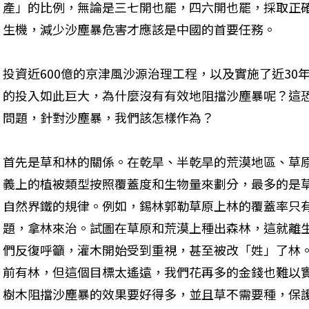
產」的比例，無論是三七開也罷，四六開也罷，採取正
生機，減少沙塵暴危害才應該是中國的首要任務。
投資近600億的京津風沙源治理工程，以及實施了近30
的投入如此巨大，為什麼沒有有效地阻擋沙塵暴呢？這
問題，針對沙塵暴，我們該怎樣作為？
首先是草和林的關係。在乾旱、半乾旱的荒漠地區、草
義上的植被類型按照覆蓋度和生物量來劃分，最多的是
自然界鐵的規律。例如，錫林郭勒草原上林的覆蓋率只有0
題，拿林來治。試圖在草原和荒漠上種出森林，這就離
們反復呼籲，灌木開始受到重視，甚至被改「姓」了林
前有林，但這個目標太遙遠，我們花再多的金錢也難以
樹木阻擋沙塵暴的效果要好得多，並且草不需要種，保