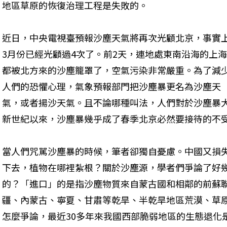
地區草原的恢復治理工程是失敗的。
近日，中央電視臺預報沙塵天氣將再次光顧北京，事實
3月份已經光顧過4次了。前2天，連地處東南沿海的上海
都被北方來的沙塵籠罩了，空氣污染非常嚴重。為了減
人們的恐懼心理，氣象預報部門把沙塵暴更名為沙塵天
氣，或者揚沙天氣。且不論哪種叫法，人們對於沙塵暴
新世紀以來，沙塵暴幾乎成了春季北京必然要接待的不
當人們咒駡沙塵暴的時候，筆者卻獨自憂慮。中國又損
下去，植物在哪裡紮根？關於沙塵源，學者們爭論了好
的？「進口」的是指沙塵物質來自蒙古國和相鄰的前蘇
疆、內蒙古、寧夏、甘肅等乾旱、半乾旱地區荒漠、草
怎麼爭論，最近30多年來我國西部脆弱地區的生態退化