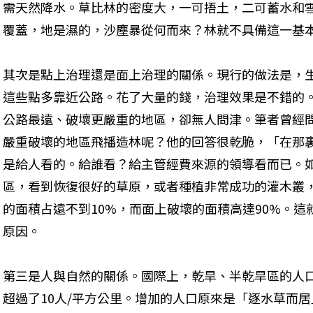
需天然降水。草比林的密度大，一可捂土，二可蓄水和
覆蓋，地是濕的，沙塵暴從何而來？林就不具備這一基
其次是點上治理還是面上治理的關係。現行的做法是，
這些點多靠近公路。花了大量的錢，治理效果是不錯的
公路最遠、破壞更嚴重的地區，卻無人問津。筆者曾經
嚴重破壞的地區飛播造林呢？他的回答很乾脆，「在那
是給人看的。給誰看？給主管經費來源的領導看而已。
區，看到恢復很好的草原，或者種植非常成功的灌木叢
的面積占遠不到10%，而面上破壞的面積高達90%。
原因。
第三是人與自然的關係。國際上，乾旱、半乾旱區的人口
超過了10人/平方公里。增加的人口原來是「逐水草而