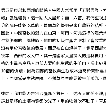
第五是東部和西部的關係。中國人常常用「五穀豐登、
穀」就是糧食，這一點人人盡知；而「六畜」我們重視
分的豬是能夠吃草的，這個草的優勢是來自農區的秸杆，其
因此，中國畜牧的潛力在山東、河南、河北這樣的農業
生態脆弱的西部地區，他們的初級生產力限制了畜牧業
沒有用於畜牧業的發展，而是被白白燒掉了，倒是西部
牧業。西部的收入中，其一是國家大量投入的造林費用
格的少量畜產品。東部人要吃純生態的牛羊肉，喝上純生
10倍的價錢，因為西部的畜牧業生態成本遠高於東部農
上，而應當是生態屏障，不然草原早晚要被牛羊啃光，
或問，我們能否告別沙塵暴？答曰，上述五大關係不理
這就是輕的土壤物質都吹光了，重的物質吹不動了，草