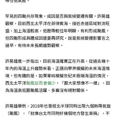
帶性低氣壓。
罕見的四颱共存現象，成因是否與氣候變遷有關。許晃雄
觀察，目前西北太平洋在菲律賓海、接近赤道區域對流旺
盛，加上海溫較高，低壓帶較往年明顯，有利形成颱風。
但四颱形成具體成因還要再研究，說是氣候變遷影響言之
過早，有待未來長期趨勢觀察。
許晃雄進一步指出，目前海溫確實正在升高，從過去幾十
年內的海溫上升趨勢來看，正邁向學界模擬的未來海溫情
境。但有趣的是，如果單純模擬世紀末極端海溫的情況，
西北太平洋
颱風反而會偏少
，「跟大家想像不一樣」，因
為海溫高低跟颱風活躍、多寡沒有絕對關係。
許晃雄舉例，2018年也曾經北半球同時出現九個熱帶氣旋
（颱風），「就像台北市同時好幾個地方發生車禍」，不