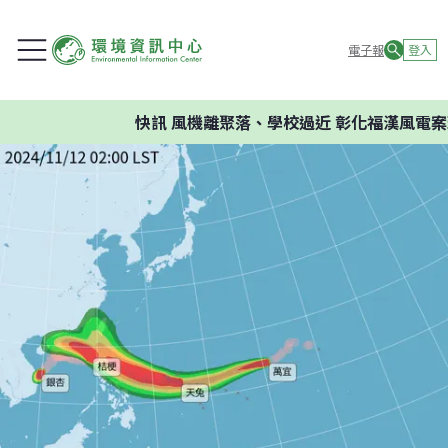
電子報
登入
快訊
風機離聚落、學校過近 彰化福漢風電案環