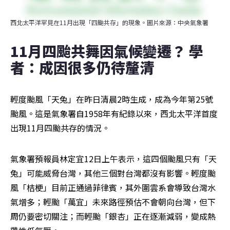
西北太平洋罕見在11月出現「四颱共存」的現象。圖片來源：中央氣象署
11月四颱共舞因氣候變遷？ 學
者：成因很多仍待釐清
輕度颱風「天兔」在昨日清晨2時生成，成為今年第25號
颱風。這是氣象署自1958年有紀錄以來，西北太平洋首度
出現11月四颱共存的情況。
氣象署預報員林定宜12日上午表示，這四個颱風只有「天
兔」可能威脅台灣，其他三個對台灣都沒有影響。輕度颱
風「桔梗」目前正通過菲律賓，其外圍雲系會導致台灣水
氣增多；輕颱「萬宜」未來路徑預估不會朝向台灣，但下
周仍要密切關注；而輕颱「銀杏」正在逐漸減弱，變成熱