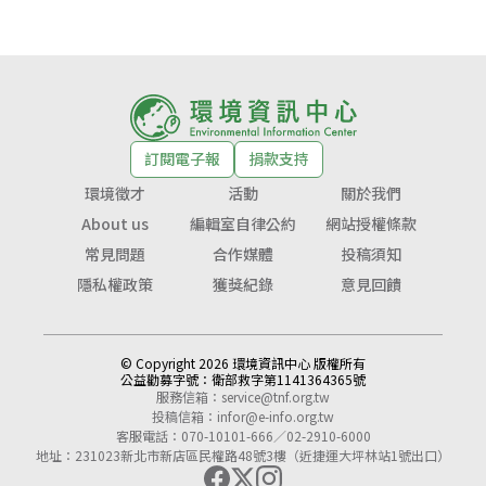
訂閱電子報
捐款支持
環境徵才
活動
關於我們
About us
編輯室自律公約
網站授權條款
常見問題
合作媒體
投稿須知
隱私權政策
獲獎紀錄
意見回饋
© Copyright 2026 環境資訊中心 版權所有
公益勸募字號：
衛部救字第1141364365號
服務信箱：
service@tnf.org.tw
投稿信箱：
infor@e-info.org.tw
客服電話：070-10101-666／02-2910-6000
地址：231023新北市新店區民權路48號3樓（近捷運大坪林站1號出口）