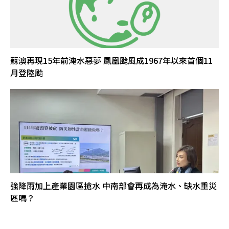
蘇澳再現15年前淹水惡夢 鳳凰颱風成1967年以來首個11
月登陸颱
強降雨加上產業園區搶水 中南部會再成為淹水、缺水重災
區嗎？