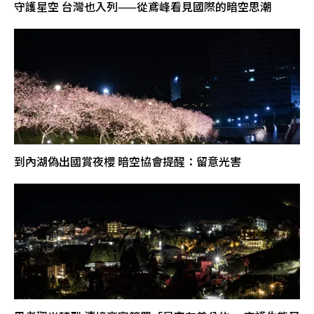
守護星空 台灣也入列——從鳶峰看見國際的暗空思潮
到內湖偽出國賞夜櫻 暗空協會提醒：留意光害