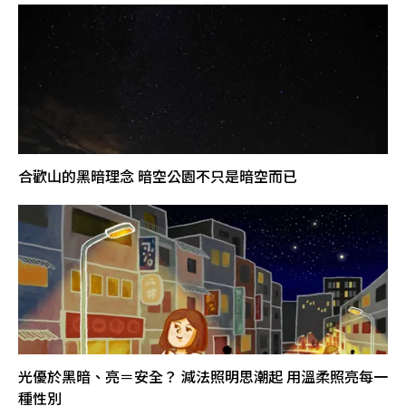
合歡山的黑暗理念 暗空公園不只是暗空而已
光優於黑暗、亮＝安全？ 減法照明思潮起 用溫柔照亮每一
種性別