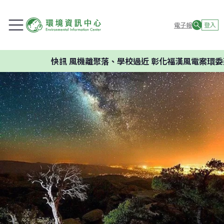
電子報
登入
快訊
風機離聚落、學校過近 彰化福漢風電案環委建議不應