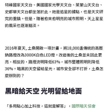
特峰國家天文台、美國國家光學天文台、萊蒙山天文台、
史都華天文台都坐落於此。她是追星的據點，也是天文研
究的重鎮。但是，隨著愈來愈明亮的城市照明，天上星星
的風采也逐漸黯淡。
2016年夏天, 土桑開啟一項計畫，將18,000盞傳統的高壓
鈉路燈改為3000K白色LED燈。改造後的土桑並未因此更
亮，相反的，路燈流明降低63%，城市整體照明則降低
36%。暗黑的天空留給星光，城市安全卻不打折，土桑怎
麼辦到的？
黑暗給天空 光明留給地面
「多用點心加上科技，這就是解答」，
國際暗天協會