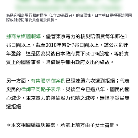
為探究福島現行輻射標準（1年20毫西弗）的合理性，日本朝日電視臺訪問國
際放射線防護委員會副委員長。
據商業媒體報導
，儘管東京電力的核災賠償費每年都在1
兆日圓以上，截至2018年累計7兆日圓以上，該公司卻連
年盈餘。這是因為災後日本政府買下50.1%股權，等於實
質上的國營事業，賠償幾乎都由政府支出的緣故。
另一方面，
有集體求償案例
已經連續六次遭到拒絕；代表
災民的
律師平岡路子表示
，災後至今已過八年，國民的關
心減少，東京電力的輿論壓力也隨之減輕，無怪乎災民屢
遭拒絕。
＊本文相關編譯與轉寫，承蒙上前万由子女士審閱。