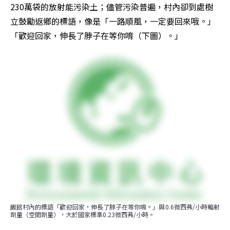
230萬袋的放射能污染土；儘管污染普遍，村內卻到處樹
立鼓勵返鄉的標語，像是「一路順風，一定要回來哦。」
「歡迎回家，伸長了脖子在等你唷（下圖）。」
飯館村內的標語「歡迎回家，伸長了脖子在等你唷。」與0.6微西弗/小時輻射
劑量（空間劑量），大於國家標準0.23微西弗/小時。