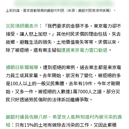
上街抗議，要求道歉賠償的飯館村村民（來源：飯館村民救濟申訴團）。
災民律師團表示
：「我們要求的金額不多，東京電力卻不
接受，讓人怒上加怒。」其他村民求償的理由包括，失去
故鄉、避難生活的損失、土地價值喪失等等。求償以來，
除了被拒絕，還有案主疑似
遭遇東京電力窗口勸退
。
據朝日新聞報導
，遭到拒絕的案例，過去案主都是東京電
力員工或其家屬。去年開始，狀況有了變化，被拒絕的多
是100人以上的一般災民集體，去年有19件，今年才剛開
始，又多一件。被拒絕的人數達1萬7000人之譜。部分災
民只好透過勞民傷財的法律訴訟繼續爭取。
飯館村議員佐藤八郎，希望世人能夠知道村內被污染的真
相
：只有15%的土地有做除去污染的工作，又因此累積