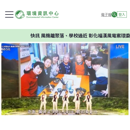
電子報
登入
快訊
風機離聚落、學校過近 彰化福漢風電案環委建議