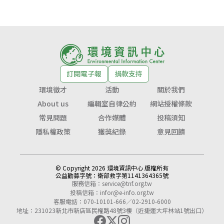
訂閱電子報
捐款支持
環境徵才
活動
關於我們
About us
編輯室自律公約
網站授權條款
常見問題
合作媒體
投稿須知
隱私權政策
獲獎紀錄
意見回饋
© Copyright 2026 環境資訊中心 版權所有
公益勸募字號：
衛部救字第1141364365號
服務信箱：
service@tnf.org.tw
投稿信箱：
infor@e-info.org.tw
客服電話：070-10101-666／02-2910-6000
地址：231023新北市新店區民權路48號3樓（近捷運大坪林站1號出口）