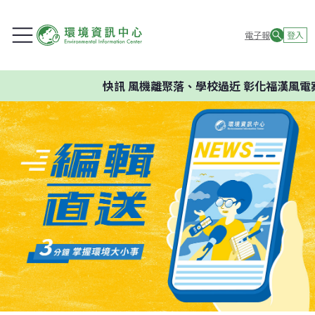
電子報
登入
快訊
風機離聚落、學校過近 彰化福漢風電案