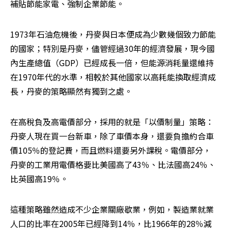
補貼節能家電、強制企業節能。
1973年石油危機後，丹麥與日本便成為少數幾個致力節能
的國家；特別是丹麥，儘管經過30年的經濟發展，現今國
內生產總值（GDP）已經成長一倍，但能源消耗量還維持
在1970年代的水準，相較於其他國家以高耗能換取經濟成
長，丹麥的策略顯然有獨到之處。
在高稅負及高電價部分，採用的就是「以價制量」策略：
丹麥人現在買一台新車，除了車價本身，還要負擔約合車
價105％的登記費，而且燃料還要另外課稅。電價部分，
丹麥的工業用電價格要比美國高了43％、比法國高24％、
比英國高19％。
這種策略雖然造成不少企業關廠歇業，例如，製造業就業
人口的比率在2005年已經降到14％，比1966年的28％減