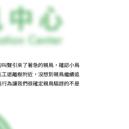
的叫聲引來了著急的親鳥，確認小鳥
志工退離樹附近，沒想到親鳥繼續追
這行為讓我們很確定親鳥驅趕的不是