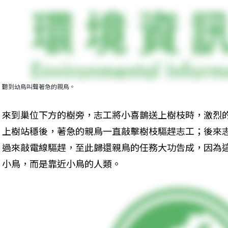
聽到幼鳥叫聲著急的親鳥。
來到巢位下方的樹旁，志工將小喜鵲送上樹枝時，激烈
上樹站穩後，著急的親鳥一直敲擊樹枝驅趕志工；後來
過來敲電線驅趕，至此歸還親鳥的任務大功告成，因為
小鳥，而是靠近小鳥的人類。