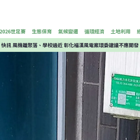
2026世足賽
生態保育
氣候變遷
循環經濟
土地利用
快訊
風機離聚落、學校過近 彰化福漢風電案環委建議不應開發