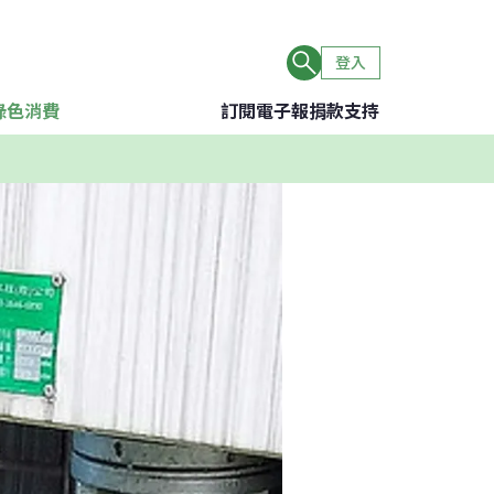
登入
綠色消費
訂閱電子報
捐款支持