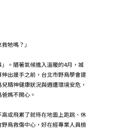
來救牠嗎？」
事」。隨著氣候進入溫暖的4月，城
算伸出援手之前，台北市野鳥學會建
鳥兒精神健康狀況與週遭環境安危，
鳥爸媽不開心。
不高或飛累了就待在地面上跑跳、休
會野鳥救傷中心，好在經專業人員檢