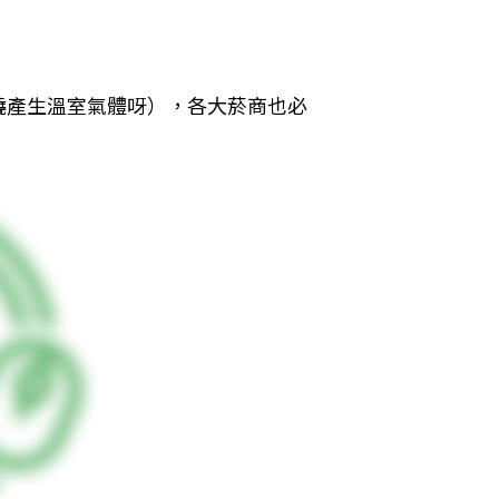
燒產生溫室氣體呀），各大菸商也必