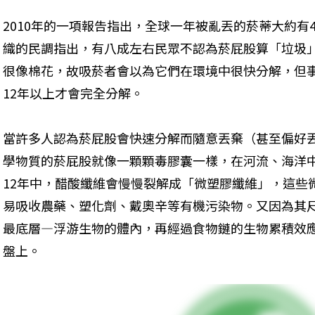
2010年的一項報告指出，全球一年被亂丟的菸蒂大約有4
織的民調指出，有八成左右民眾不認為菸屁股算「垃圾
很像棉花，故吸菸者會以為它們在環境中很快分解，但
12年以上才會完全分解。
當許多人認為菸屁股會快速分解而隨意丟棄（甚至偏好
學物質的菸屁股就像一顆顆毒膠囊一樣，在河流、海洋
12年中，醋酸纖維會慢慢裂解成「微塑膠纖維」，這些
易吸收農藥、塑化劑、戴奧辛等有機污染物。又因為其
最底層—浮游生物的體內，再經過食物鏈的生物累積效
盤上。