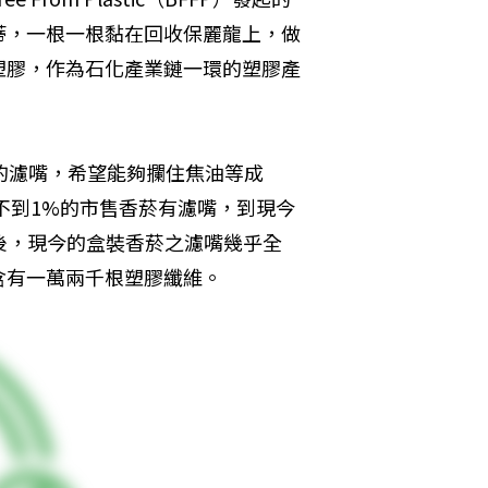
蒂，一根一根黏在回收保麗龍上，做
塑膠，作為石化產業鏈一環的塑膠產
圓柱狀的濾嘴，希望能夠攔住焦油等成
不到1%的市售香菸有濾嘴，到現今
後，現今的盒裝香菸之濾嘴幾乎全
含有一萬兩千根塑膠纖維。