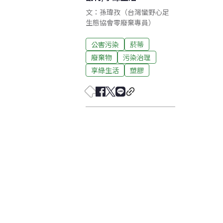
文：孫瑋孜（台灣蠻野心足
生態協會零廢棄專員）
公害污染
菸蒂
廢棄物
污染治理
享綠生活
塑膠