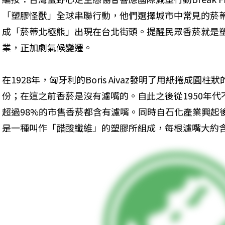
「塑膠怪獸」全球串聯行動，他們選擇城市中常見的菸
成「菸蒂北極熊」出現在台北街頭。提醒民眾香菸就是
業，正加劇氣候變遷。
在1928年，匈牙利的Boris Aivaz發明了用紙捲成
份；在這之前香菸是沒有濾嘴的。自此之後從1950年代
超過98%的市售香菸都含有濾嘴。同時自石化產業興起
是一種叫作「醋酸纖維」的塑膠所組成，每根濾嘴大約