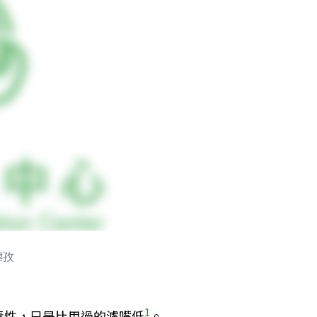
瑋孜
1
毒性，只是比用過的濾嘴低
。