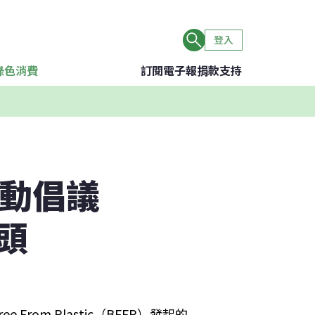
登入
綠色消費
訂閱電子報
捐款支持
行動倡議
頭
rom Plastic（BFFP）發起的