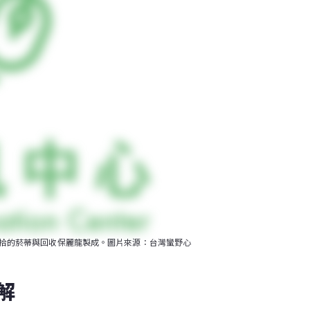
，由街上撿拾的菸蒂與回收保麗龍製成。圖片來源：台灣蠻野心
解