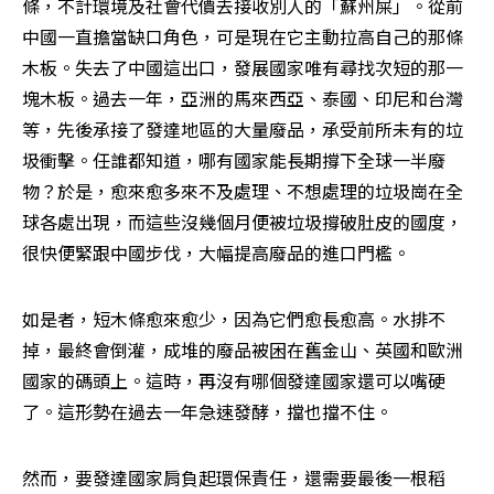
條，不計環境及社會代價去接收別人的「蘇州屎」。從前
中國一直擔當缺口角色，可是現在它主動拉高自己的那條
木板。失去了中國這出口，發展國家唯有尋找次短的那一
塊木板。過去一年，亞洲的馬來西亞、泰國、印尼和台灣
等，先後承接了發達地區的大量廢品，承受前所未有的垃
圾衝擊。任誰都知道，哪有國家能長期撐下全球一半廢
物？於是，愈來愈多來不及處理、不想處理的垃圾崗在全
球各處出現，而這些沒幾個月便被垃圾撐破肚皮的國度，
很快便緊跟中國步伐，大幅提高廢品的進口門檻。
如是者，短木條愈來愈少，因為它們愈長愈高。水排不
掉，最終會倒灌，成堆的廢品被困在舊金山、英國和歐洲
國家的碼頭上。這時，再沒有哪個發達國家還可以嘴硬
了。這形勢在過去一年急速發酵，擋也擋不住。
然而，要發達國家肩負起環保責任，還需要最後一根稻