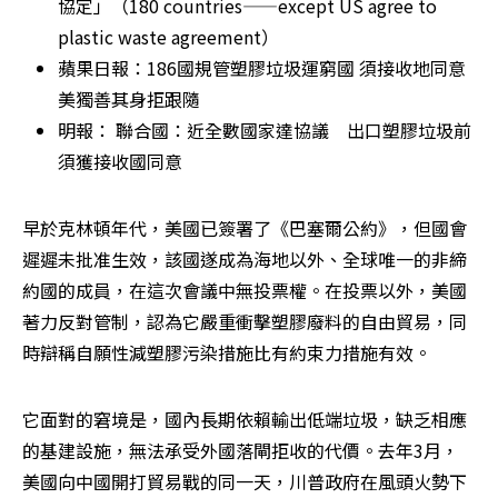
協定」（180 countries——except US agree to 
plastic waste agreement）
蘋果日報：186國規管塑膠垃圾運窮國 須接收地同意 
美獨善其身拒跟隨
明報： 聯合國：近全數國家達協議　出口塑膠垃圾前
須獲接收國同意
早於克林頓年代，美國已簽署了《巴塞爾公約》，但國會
遲遲未批准生效，該國遂成為海地以外、全球唯一的非締
約國的成員，在這次會議中無投票權。在投票以外，美國
著力反對管制，認為它嚴重衝擊塑膠廢料的自由貿易，同
時辯稱自願性減塑膠污染措施比有約束力措施有效。
它面對的窘境是，國內長期依賴輸出低端垃圾，缺乏相應
的基建設施，無法承受外國落閘拒收的代價。去年3月，
美國向中國開打貿易戰的同一天，川普政府在風頭火勢下