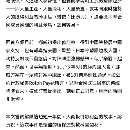
場硬仗。大道理大家都懂，但要衝擊現時主流的塑膠經濟
——即大量生產、大量消耗、大量棄置，就等同跟財雄勢
大的既得利益者拗手瓜（編按：比腕力），還要擺平聯合
國成員國間的利益矛盾，談何容易。
回首八個月前，挪威初提出修訂案，得到中國等發展中國
家支持，但有報導指美國、歐盟、日本等塑膠垃圾大國，
均持反對或保留態度。對陣牌面強弱懸殊，似乎樂觀不起
來。然而，世事無絕對，到了今年5月的締約國大會，挪
威方案在一眾修訂案中跑出，獲187票壓倒性通過。如公
約行政秘書Rolph Payet所言，以聯合國既往辦事的傳統
標準看來，這修訂案從提出一刻到正式同意，經歷的時間
非常短。
本文嘗試解讀這短短一年間，大衛扳倒歌利亞的故事。認
真說，這次事件是絕佳的環保運動教科書題材。