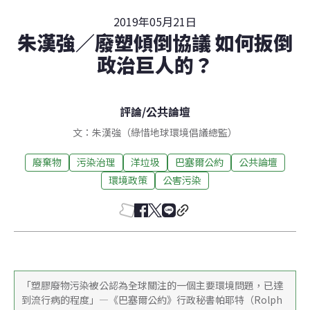
2019年05月21日
朱漢強／廢塑傾倒協議 如何扳倒
政治巨人的？
評論
/
公共論壇
文：朱漢強（綠惜地球環境倡議總監）
廢棄物
污染治理
洋垃圾
巴塞爾公約
公共論壇
環境政策
公害污染
「塑膠廢物污染被公認為全球關注的一個主要環境問題，已達
到流行病的程度」—《巴塞爾公約》行政秘書帕耶特（Rolph 