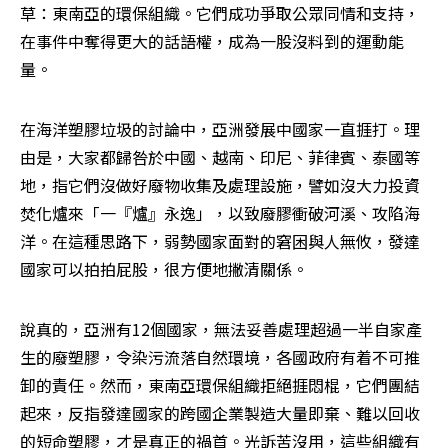
草：東南亞的環保組織。它們成功爭取公眾同情和支持，
在事件中奪得更大的話語權，成為一股沒料到的運動能
量。
在海洋塑膠垃圾的討論中，亞洲發展中國家一直捱打。理
由是，大家都歸咎於中國、越南、印尼、菲律賓、泰國等
地，指它們沒做好廢物收集及處理設施，譬如沒大力投資
焚化爐來「一『爐』永逸」，以致廢膠衝破河溪、攻陷海
洋。在這種思路下，弱勢國家面對的窘困與人無攸，發達
國家可以拍拍屁股，很方便地撇清關係。
說真的，亞洲有12個國家，無法妥善處理超過一半自家產
生的廢塑膠，令染污流落自然環境，各國政府有着不可推
卸的責任。然而，東南亞環保組織拒絕捱悶棍，它們團結
起來，反指發達國家的跨國企業製造大量即棄、難以回收
的短命塑膠，才是真正的禍首。光訴苦沒用，這些組織有