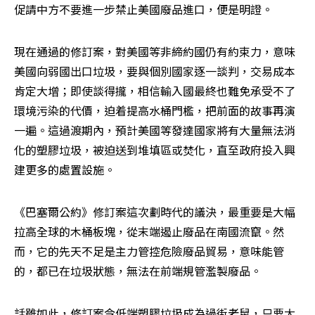
促請中方不要進一步禁止美國廢品進口，便是明證。
現在通過的修訂案，對美國等非締約國仍有約束力，意味
美國向弱國出口垃圾，要與個別國家逐一談判，交易成本
肯定大增；即使談得攏，相信輸入國最終也難免承受不了
環境污染的代價，迫着提高水桶門檻，把前面的故事再演
一遍。這過渡期內，預計美國等發達國家將有大量無法消
化的塑膠垃圾，被迫送到堆填區或焚化，直至政府投入興
建更多的處置設施。
《巴塞爾公約》修訂案這次劃時代的議決，最重要是大幅
拉高全球的木桶板塊，從末端遏止廢品在南國流竄。然
而，它的先天不足是主力管控危險廢品貿易，意味能管
的，都已在垃圾狀態，無法在前端規管濫製廢品。
話雖如此，修訂案令低端塑膠垃圾成為過街老鼠，只要大