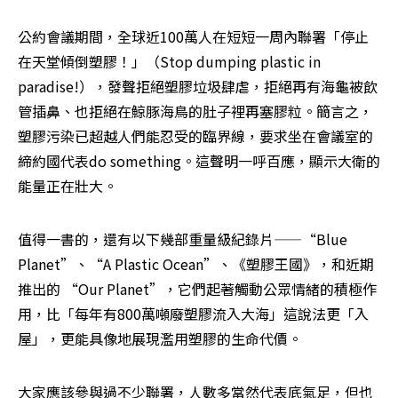
公約會議期間，全球近100萬人在短短一周內聯署「停止
在天堂傾倒塑膠！」（Stop dumping plastic in 
paradise!），發聲拒絕塑膠垃圾肆虐，拒絕再有海龜被飲
管插鼻、也拒絕在鯨豚海鳥的肚子裡再塞膠粒。簡言之，
塑膠污染已超越人們能忍受的臨界線，要求坐在會議室的
締約國代表do something。這聲明一呼百應，顯示大衛的
能量正在壯大。
值得一書的，還有以下幾部重量級紀錄片——“Blue 
Planet”、“A Plastic Ocean”、《塑膠王國》，和近期
推出的 “Our Planet”，它們起著觸動公眾情緒的積極作
用，比「每年有800萬噸廢塑膠流入大海」這說法更「入
屋」，更能具像地展現濫用塑膠的生命代價。
大家應該參與過不少聯署，人數多當然代表底氣足，但也