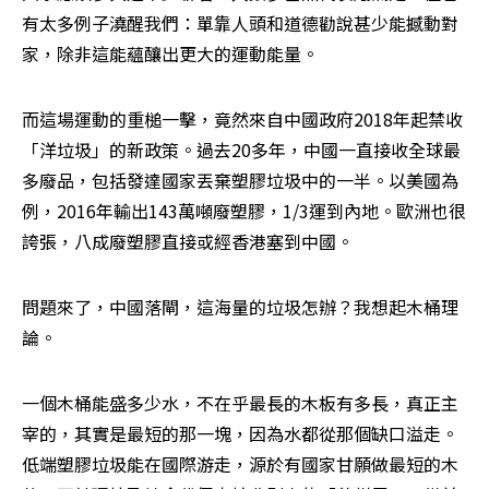
有太多例子澆醒我們：單靠人頭和道德勸說甚少能撼動對
家，除非這能蘊釀出更大的運動能量。
而這場運動的重槌一擊，竟然來自中國政府2018年起禁收
「洋垃圾」的新政策。過去20多年，中國一直接收全球最
多廢品，包括發達國家丟棄塑膠垃圾中的一半。以美國為
例，2016年輸出143萬噸廢塑膠，1/3運到內地。歐洲也很
誇張，八成廢塑膠直接或經香港塞到中國。
問題來了，中國落閘，這海量的垃圾怎辦？我想起木桶理
論。
一個木桶能盛多少水，不在乎最長的木板有多長，真正主
宰的，其實是最短的那一塊，因為水都從那個缺口溢走。
低端塑膠垃圾能在國際游走，源於有國家甘願做最短的木