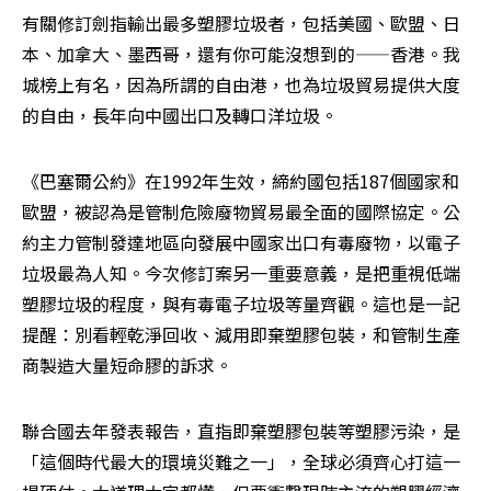
有關修訂劍指輸出最多塑膠垃圾者，包括美國、歐盟、日
本、加拿大、墨西哥，還有你可能沒想到的——香港。我
城榜上有名，因為所謂的自由港，也為垃圾貿易提供大度
的自由，長年向中國出口及轉口洋垃圾。
《巴塞爾公約》在1992年生效，締約國包括187個國家和
歐盟，被認為是管制危險廢物貿易最全面的國際協定。公
約主力管制發達地區向發展中國家出口有毒廢物，以電子
垃圾最為人知。今次修訂案另一重要意義，是把重視低端
塑膠垃圾的程度，與有毒電子垃圾等量齊觀。這也是一記
提醒：別看輕乾淨回收、減用即棄塑膠包裝，和管制生產
商製造大量短命膠的訴求。
聯合國去年發表報告，直指即棄塑膠包裝等塑膠污染，是
「這個時代最大的環境災難之一」，全球必須齊心打這一