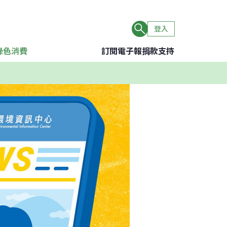
登入
綠色消費
訂閱電子報
捐款支持