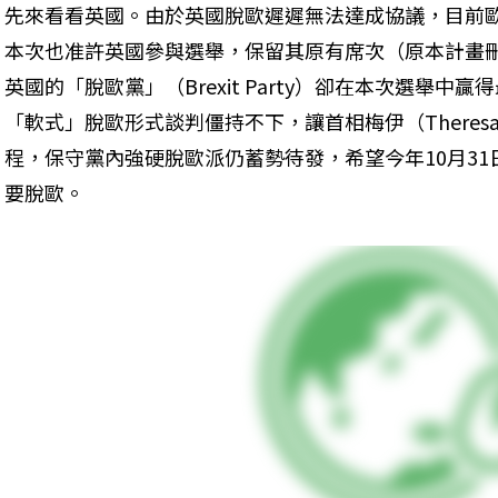
先來看看英國。由於英國脫歐遲遲無法達成協議，目前
本次也准許英國參與選舉，保留其原有席次（原本計畫刪
英國的「脫歐黨」（Brexit Party）卻在本次選舉
「軟式」脫歐形式談判僵持不下，讓首相梅伊（Theres
程，保守黨內強硬脫歐派仍蓄勢待發，希望今年10月3
要脫歐。