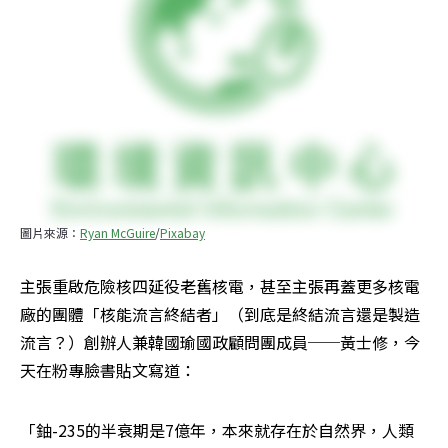
圖片來源：
Ryan McGuire
/
Pixabay
主張重啟危險核四延役老舊核電，甚至主張再蓋更多核電
廠的團體「核能流言終結者」（到底是終結流言還是製造
流言？）創辦人兼韓國瑜國政顧問團成員──黃士修，今
天在粉專臉書貼文寫道：
「鈾-235的半衰期是7億年，本來就存在於自然界，人類