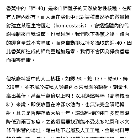
香蕉中的「鉀-40」是來自鉀離子的天然放射性核種，在所
有人體內都有，而人類在演化中已對這種自然界的微量輻
射建立某種生物恆定（homeostasis），會透過體內的代
謝機制來自我調節，也就是說，我們吃下香蕉之後，體內
的鉀含量並不會增加，而會自動排泄掉多攝取的鉀-40，因
此香蕉所造成的鉀劑量增加是零，我們不會因為攝食香蕉
而損害健康。
但核廢料當中的人工核種，如鍶-90、銫-137、鈷60、鈽
239等，並不屬於這種人類體內本來就有的輻射，劑量也
高出萬倍、甚至千萬倍以上啊！以用過燃料棒（高階核廢
料）來說，即使放置在冷卻水池內，也無法完全隔絕輻
射，且只是暫時存放大約十年，讓燃料棒的兩千多度高溫
降低到兩百多度，之後還需要找到能不受太多地質和水文
條件影響的場址，藉由地下岩層及人工工程、金屬材料等