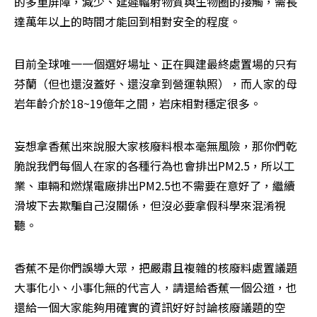
的多重屏障，減少、延遲輻射物質與生物圈的接觸，需長
達萬年以上的時間才能回到相對安全的程度。
目前全球唯一一個選好場址、正在興建最終處置場的只有
芬蘭（但也還沒蓋好、還沒拿到營運執照），而人家的母
岩年齡介於18~19億年之間，岩床相對穩定很多。
妄想拿香蕉出來說服大家核廢料根本毫無風險，那你們乾
脆說我們每個人在家的各種行為也會排出PM2.5，所以工
業、車輛和燃煤電廠排出PM2.5也不需要在意好了，繼續
滑坡下去欺騙自己沒關係，但沒必要拿假科學來混淆視
聽。
香蕉不是你們誤導大眾，把嚴肅且複雜的核廢料處置議題
大事化小、小事化無的代言人，請還給香蕉一個公道，也
還給一個大家能夠用確實的資訊好好討論核廢議題的空