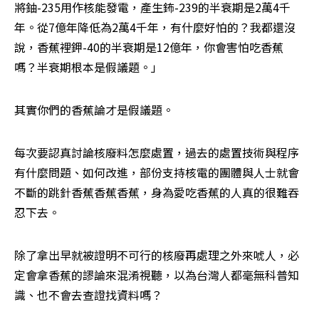
將鈾-235用作核能發電，產生鈽-239的半衰期是2萬4千
年。從7億年降低為2萬4千年，有什麼好怕的？我都還沒
說，香蕉裡鉀-40的半衰期是12億年，你會害怕吃香蕉
嗎？半衰期根本是假議題。」
其實你們的香蕉論才是假議題。
每次要認真討論核廢料怎麼處置，過去的處置技術與程序
有什麼問題、如何改進，部份支持核電的團體與人士就會
不斷的跳針香蕉香蕉香蕉，身為愛吃香蕉的人真的很難吞
忍下去。
除了拿出早就被證明不可行的核廢再處理之外來唬人，必
定會拿香蕉的謬論來混淆視聽，以為台灣人都毫無科普知
識、也不會去查證找資料嗎？