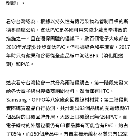
塑膠」。
看守台灣認為，根據以持久性有機污染物為管制目標的斯
德哥爾摩公約，淘汰PVC是各國可用來減少戴奧辛排放的
措施之一。且在環保團體的倡議下，數百個電子大廠都在
2010年承諾要逐步淘汰PVC。但根據綠色和平調查，2017
年時只有蘋果和谷哥從全產品線中淘汰BFR（溴化阻燃
劑）和PVC。
這次看守台灣協會一共分為兩階段調查，第一階段先發文
給各大電子線材製造商詢問材料，然而僅有HTC、
Samsung、OPPO等八家廠商回覆線材材質；第二階段則
實際購買產品自行檢測，共計測試83個品牌的充電線與67
個品牌的耳機品牌外層，大致上耳機線已無使用PVC，而
電子線材的外層包覆仍有63個品牌有可能含有PVC，約占
了85%，而150個產品中，有自主標示線材材質只有12家