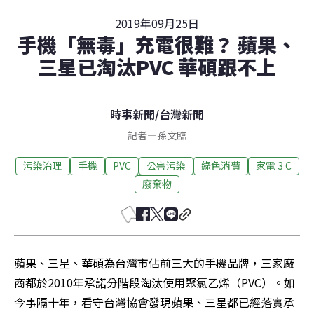
2019年09月25日
手機「無毒」充電很難？ 蘋果、
三星已淘汰PVC 華碩跟不上
時事新聞
/
台灣新聞
記者
—
孫文臨
污染治理
手機
PVC
公害污染
綠色消費
家電 3 C
廢棄物
蘋果、三星、華碩為台灣市佔前三大的手機品牌，三家廠
商都於2010年承諾分階段淘汰使用聚氯乙烯（PVC）。如
今事隔十年，看守台灣協會發現蘋果、三星都已經落實承