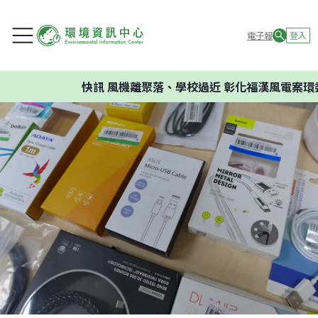
電子報
登入
快訊
風機離聚落、學校過近 彰化福漢風電案環委建議