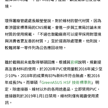
境。
環保署廢管處處長賴瑩瑩說，對於線材的替代材質，因為
牽涉國家標準局的CNS規範，會進一步與工業局討論未來
材質的使用規範，「不過也鼓勵廠商可以提早採用對環境
與消費者更友善的材質。」至於提高除處理費，他則說，
較難將單一零件列為公告應回收物。
雖於截稿前未能取得華碩回應，根據其
官網
說明，規劃提
高友善材料的使用，於2020年PVC使用量較2016年減少至
少10%，2018年的成果有83%新料件符合無鹵，較2016
年成長5%。而華碩「
GreenASUS HSF 技術標準則
」明
定，除連接器、線材以外的各用途產品，立即禁用PVC，
連接器則於2019年1月1日禁用，線材則僅有揭露使用資
訊。