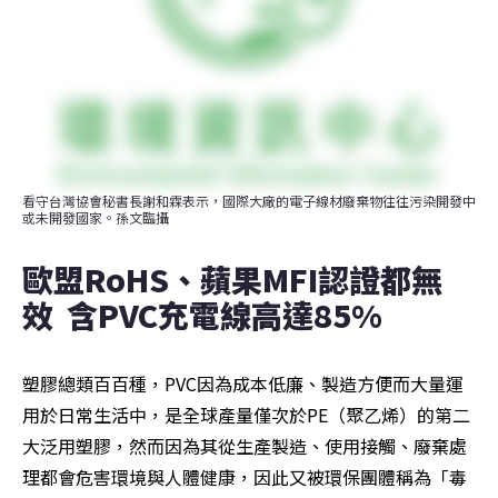
看守台灣協會秘書長謝和霖表示，國際大廠的電子線材廢棄物往往污染開發中
或未開發國家。孫文臨攝
歐盟RoHS、蘋果MFI認證都無
效  含PVC充電線高達85%
塑膠總類百百種，PVC因為成本低廉、製造方便而大量運
用於日常生活中，是全球產量僅次於PE（聚乙烯）的第二
大泛用塑膠，然而因為其從生產製造、使用接觸、廢棄處
理都會危害環境與人體健康，因此又被環保團體稱為「毒