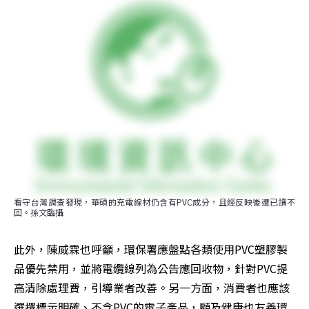
看守台灣調查發現，華碩的充電線材仍含有PVC成分，且經反映後遭已讀不
回。孫文臨攝
此外，陳威霖也呼籲，環保署應盤點各類使用PVC塑膠製
品優先禁用，並將電纜線列為公告應回收物，針對PVC提
高清除處理費，引導業者改善。另一方面，消費者也應該
選擇標示明確、不含PVC的電子產品，顧及健康也友善環