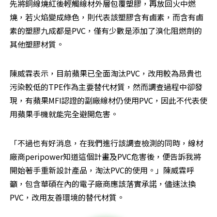
先將銅線燒紅後輕觸線材外層包覆塑膠，再放回火中燃
燒，若火焰變成綠色，則代表該塑膠含有鹵素，而含有鹵
素的塑膠九成都是PVC，僅有少數是添加了溴化阻燃劑的
其他塑膠材質。
陳威霖表示，目前蘋果已全面淘汰PVC，改用較為昂貴也
污染較低的TPE作為主要替代材質，然而調查過程中卻發
現，有蘋果MFI認證的副廠線材仍使用PVC，因此不代表使
用蘋果手機就能完全避開危害。
「不過也有好消息，在我們進行該調查檢測的同時，線材
廠商peripower知道這個計畫及PVC危害後，便告訴我將
開始著手重新設計產品，淘汰PVC的使用。」陳威霖呼
籲，包含華碩在內的電子廠商應該落實承諾，儘速汰換
PVC，改用友善環境的替代材質。