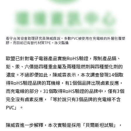
看守台灣協會助理研究員陳威霖說，多數PVC被使用在充電線的外層包覆塑
膠，而目前已有替代材質TPE。孫文臨攝
歐盟已針對電子電器產品實施RoHS驗證，限制產品鎘、
鉛、汞、六價鉻四種重金屬及兩種阻燃劑與四種塑化劑的
濃度。不過即便如此，陳威霖表示，本次調查發現14個取
得RoHS驗證品牌的耳機線，有1個個品牌出現鹵素反應，
而充電線的部分，31個取得RoHS驗證的品牌中，僅有3個
完全沒有鹵素反應，「等於說只有3個品牌的充電線不含
PVC」。
陳威霖進一步解釋，本次實驗是採用「貝爾斯坦試驗」，