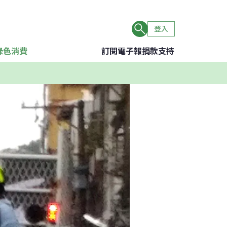
登入
綠色消費
訂閱電子報
捐款支持