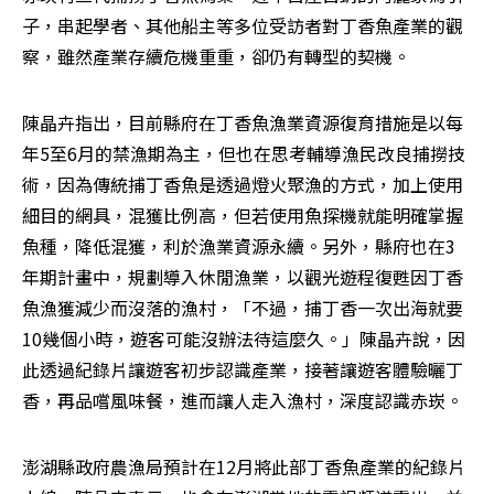
子，串起學者、其他船主等多位受訪者對丁香魚產業的觀
察，雖然產業存續危機重重，卻仍有轉型的契機。
陳晶卉指出，目前縣府在丁香魚漁業資源復育措施是以每
年5至6月的禁漁期為主，但也在思考輔導漁民改良捕撈技
術，因為傳統捕丁香魚是透過燈火聚漁的方式，加上使用
細目的網具，混獲比例高，但若使用魚探機就能明確掌握
魚種，降低混獲，利於漁業資源永續。另外，縣府也在3
年期計畫中，規劃導入休閒漁業，以觀光遊程復甦因丁香
魚漁獲減少而沒落的漁村，「不過，捕丁香一次出海就要
10幾個小時，遊客可能沒辦法待這麼久。」陳晶卉說，因
此透過紀錄片讓遊客初步認識產業，接著讓遊客體驗曬丁
香，再品嚐風味餐，進而讓人走入漁村，深度認識赤崁。
澎湖縣政府農漁局預計在12月將此部丁香魚產業的紀錄片