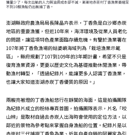
獲量少了，每次出航的人力與油資成本卻不減，漸漸地赤崁村丁香漁業萎縮至
不到10艘漁船仍出航捕丁香。
澎湖縣政府農漁局局長陳晶卉表示，丁香魚是白沙鄉赤崁
地區的重要漁獲，但近10年來，海洋環境及從業人員老化
的問題，讓這項特色產業面臨存續危機。有鑒於漁業署在
107年將丁香魚漁場的姑婆嶼海域列為「栽培漁業示範
區」，縣府規劃了107到109年的3年期計畫，希望不只是
復育漁業資源，更要以歷史文化為基礎推動休閒漁業，帶
動漁村轉型，「透過紀錄片，能讓更多人認識丁香漁業，
也讓大家知道澎湖赤崁丁香優質的原因。」
兩艘亮著燈的丁香漁船悠行在靜闃的海面，這是拍攝團隊
為紀錄片成立的粉絲專頁首圖，拍攝團隊表示，片名「咬
山辨」是取材自過去赤崁人出海時會使用的定位方法，以
鄰近的景物為參考點來掌握自身漁船的位置。紀錄片是以
赤崁村三代捕撈丁香魚為業、近年自產自銷的阿麗家為引