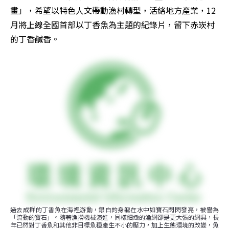
畫」，希望以特色人文帶動漁村轉型，活絡地方產業，12
月將上線全國首部以丁香魚為主題的紀錄片，留下赤崁村
的丁香鹹香。
過去成群的丁香魚在海裡游動，銀白的身軀在水中如寶石閃閃發亮，被譽為
「流動的寶石」。隨著漁撈機械演進，同樣細緻的漁網卻是更大張的網具，長
年已然對丁香魚和其他非目標魚種產生不小的壓力，加上生態環境的改變，魚