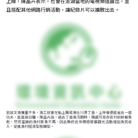
上線，陳晶卉表示，也會在澎湖當地的電視頻道露出，並
且搭配其他網路行銷活動，讓紀錄片可以擴散出去。
若該次漁獲量不多，漁工就會在船上簡易漁灶川燙丁香，上岸後便能省去一道
功夫，能直接日曬。陳晶卉說，過去丁香漁汛期時，隨處可見赤崁村前晾著魚
乾，然而富饒的漁村景象不再，因此縣府近年積極發展觀光活動增加漁民收
入，促進漁村經濟型態轉型。