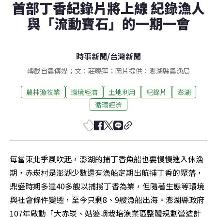
首部丁香紀錄片將上線 紀錄漁人
與「流動寶石」的一期一會
時事新聞
/
台灣新聞
轉載自農傳媒；文：莊曉萍；圖片提供：澎湖縣農漁局
農林漁牧業
環境經濟
土地利用
紀錄片
澎湖
循環經濟
每當東北季風吹起，澎湖的捕丁香魚船也要慢慢進入休漁
期，赤崁村是澎湖少數還有漁船定期出航捕丁香的聚落，
鼎盛時期多達40多艘以捕撈丁香為業，但隨著生態等環境
與社會條件變遷，至今只剩8、9艘漁船出海。澎湖縣政府
107年啟動「大赤崁、姑婆嶼栽培漁業區整體規劃營造計