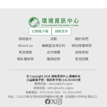
訂閱電子報
捐款支持
環境徵才
活動
關於我們
About us
編輯室自律公約
網站授權條款
常見問題
合作媒體
投稿須知
隱私權政策
獲獎紀錄
意見回饋
© Copyright 2026 環境資訊中心 版權所有
公益勸募字號：
衛部救字第1141364365號
服務信箱：
service@tnf.org.tw
投稿信箱：
infor@e-info.org.tw
客服電話：070-10101-666／02-2910-6000
地址：231023新北市新店區民權路48號3樓（近捷運大坪林站1號出口）