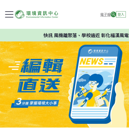
電子報
登入
快訊
風機離聚落、學校過近 彰化福漢風電