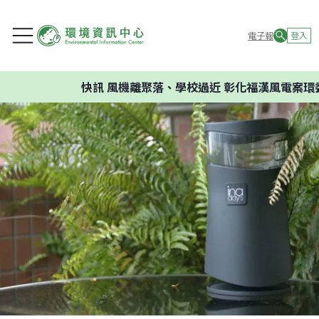
電子報
登入
快訊
風機離聚落、學校過近 彰化福漢風電案環委建議不