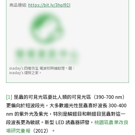
商品連結: 
https://bit.ly/3hqI91l
inaday's 四維仿生 電波校時捕蚊燈。圖：
inaday's 環保之家。
[1] 
昆蟲的可見光區要比人類的可見光區（390-700 nm）
更偏向於短波段光，大多數趨光性昆蟲喜好波長 300-400 
nm 的紫外光及紫光，特別是鱗翅目和鞘翅目昆蟲對這一
段波長更為敏感。新型 LED 誘蟲器研發，
桃園區農業改良
場研究彙報
（2012）。