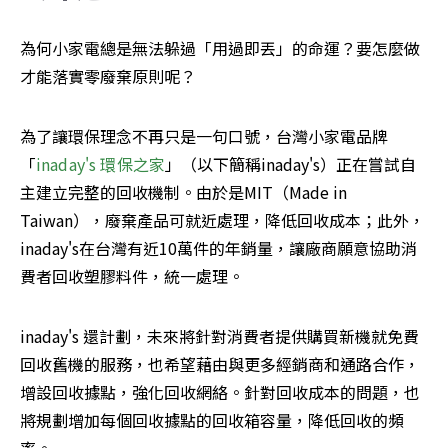
為何小家電總是無法躲過「用過即丟」的命運？要怎麼做
才能落實零廢棄原則呢？
為了讓環保理念不再只是一句口號，台灣小家電品牌
「
inaday's 環保之家
」（以下簡稱inaday's）正在嘗試自
主建立完整的回收機制。由於是MIT（Made in 
Taiwan），廢棄產品可就近處理，降低回收成本；此外，
inaday's在台灣有近10萬件的年銷量，讓廠商願意協助消
費者回收塑膠料件，統一處理。
inaday's 還計劃，未來將針對消費者提供購買新機就免費
回收舊機的服務，也希望藉由與更多經銷商和通路合作，
增設回收據點，強化回收網絡。針對回收成本的問題，也
將規劃增加每個回收據點的回收箱容量，降低回收的頻
率。