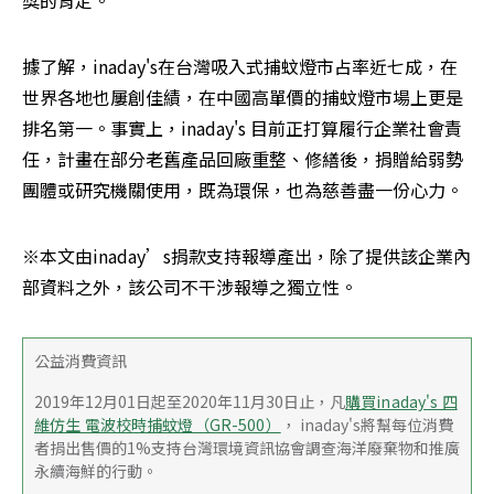
據了解，inaday's在台灣吸入式捕蚊燈市占率近七成，在
世界各地也屢創佳績，在中國高單價的捕蚊燈市場上更是
排名第一。事實上，inaday's 目前正打算履行企業社會責
任，計畫在部分老舊產品回廠重整、修繕後，捐贈給弱勢
團體或研究機關使用，既為環保，也為慈善盡一份心力。
※本文由inaday’s捐款支持報導產出，除了提供該企業內
部資料之外，該公司不干涉報導之獨立性。
公益消費資訊
2019年12月01日起至2020年11月30日止，凡
購買inaday's 四
維仿生 電波校時捕蚊燈（GR-500）
， inaday's將幫每位消費
者捐出售價的1%支持台灣環境資訊協會調查海洋廢棄物和推廣
永續海鮮的行動。