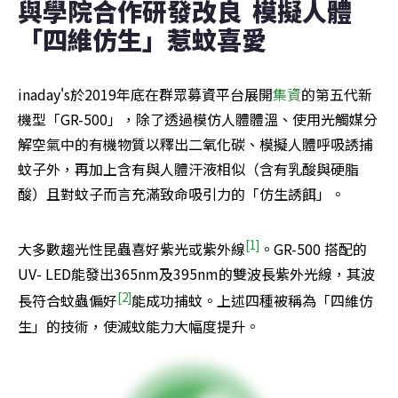
與學院合作研發改良  模擬人體
「四維仿生」惹蚊喜愛
inaday's於2019年底在群眾募資平台展開
集資
的第五代新
機型「GR-500」，除了透過模仿人體體溫、使用光觸媒分
解空氣中的有機物質以釋出二氧化碳、模擬人體呼吸誘捕
蚊子外，再加上含有與人體汗液相似（含有乳酸與硬脂
酸）且對蚊子而言充滿致命吸引力的「仿生誘餌」。
[1]
大多數趨光性昆蟲喜好紫光或紫外線
。GR-500 搭配的
UV- LED能發出365nm及395nm的雙波長紫外光線，其波
[2]
長符合蚊蟲偏好
能成功捕蚊。上述四種被稱為「四維仿
生」的技術，使滅蚊能力大幅度提升。