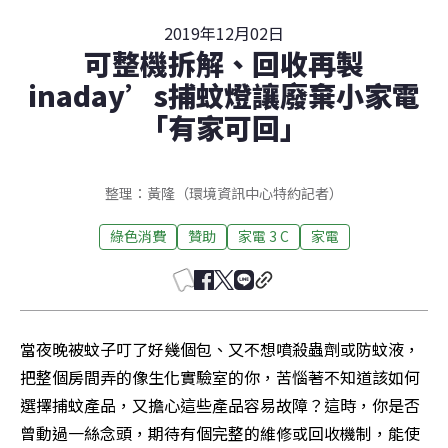
2019年12月02日
可整機拆解、回收再製
inaday’s捕蚊燈讓廢棄小家電
「有家可回」
整理：黃隆（環境資訊中心特約記者）
綠色消費
贊助
家電 3 C
家電
當夜晚被蚊子叮了好幾個包、又不想噴殺蟲劑或防蚊液，
把整個房間弄的像生化實驗室的你，苦惱著不知道該如何
選擇捕蚊產品，又擔心這些產品容易故障？這時，你是否
曾動過一絲念頭，期待有個完整的維修或回收機制，能使