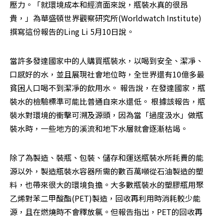
壓力。「就環境成本和經濟面來說，瓶裝水真的很昂
貴，」為華盛頓世界觀察研究所(Worldwatch Institute)
撰寫這份報告的Ling Li 5月10日說。 
當許多發達國家中的人購買瓶裝水，以喝到安全、潔凈、
口感好的水，並且展現社會地位時，全世界還有10億多最
貧困人口喝不到潔凈的飲用水。 報告說，在發達國家，瓶
裝水的檢驗標準可能比普通自來水還低。 根據該報告，瓶
裝水對環境的衝擊可溯及源頭，因為當「過度汲水」做瓶
裝水時，一些地方的溪流和地下水層就會逐漸枯竭。 
除了為製造、裝瓶、包裝、儲存和運送瓶裝水所耗費的能
源以外，製造瓶裝水容器所需的數百萬噸從石油製造的塑
料，也帶來很大的環境負擔。大多數瓶裝水的塑膠瓶用聚
乙烯對苯二甲酸酯(PET)製造，回收再利用時消耗較少能
源，且在燃燒時不會釋放氯。但報告指出，PET的回收再