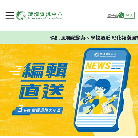
電子報
登入
快訊
風機離聚落、學校過近 彰化福漢風電