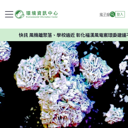
電子報
登入
快訊
風機離聚落、學校過近 彰化福漢風電案環委建議不應