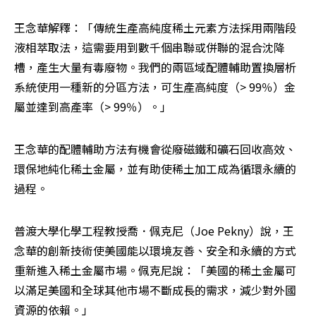
王念華解釋：「傳統生產高純度稀土元素方法採用兩階段
液相萃取法，這需要用到數千個串聯或併聯的混合沈降
槽，產生大量有毒廢物。我們的兩區域配體輔助置換層析
系統使用一種新的分區方法，可生產高純度（> 99％）金
屬並達到高產率（> 99％）。」
王念華的配體輔助方法有機會從廢磁鐵和礦石回收高效、
環保地純化稀土金屬，並有助使稀土加工成為循環永續的
過程。
普渡大學化學工程教授喬．佩克尼（Joe Pekny）說，王
念華的創新技術使美國能以環境友善、安全和永續的方式
重新進入稀土金屬市場。佩克尼說：「美國的稀土金屬可
以滿足美國和全球其他市場不斷成長的需求，減少對外國
資源的依賴。」