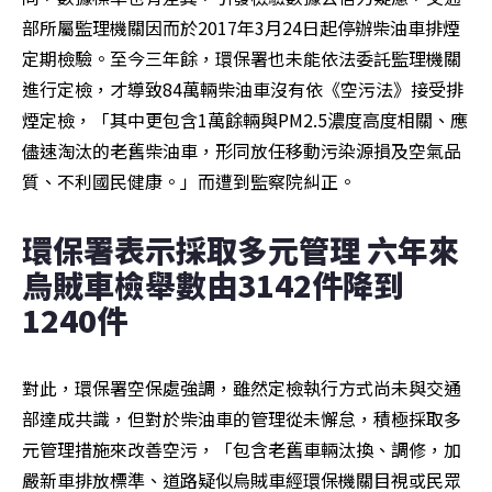
部所屬監理機關因而於2017年3月24日起停辦柴油車排煙
定期檢驗。至今三年餘，環保署也未能依法委託監理機關
進行定檢，才導致84萬輛柴油車沒有依《空污法》接受排
煙定檢，「其中更包含1萬餘輛與PM2.5濃度高度相關、應
儘速淘汰的老舊柴油車，形同放任移動污染源損及空氣品
質、不利國民健康。」而遭到監察院糾正。
環保署表示採取多元管理 六年來
烏賊車檢舉數由3142件降到
1240件
對此，環保署空保處強調，雖然定檢執行方式尚未與交通
部達成共識，但對於柴油車的管理從未懈怠，積極採取多
元管理措施來改善空污，「包含老舊車輛汰換、調修，加
嚴新車排放標準、道路疑似烏賊車經環保機關目視或民眾