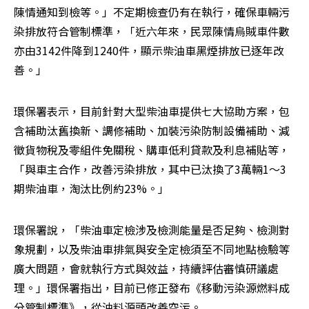
陳情通知到檢等。」不定期檢查仍有在執行，確保車輛污
染排放符合管制標準，「近六年來，民眾陳情烏賊車件數
亦由3142件降到1240件，顯示柴油車黑煙排放已逐年改
善。」
環保署表示，目前針對大型柴油車提供七大協助方案，包
含補助汰舊換新、調修補助、加裝污染防制設備補助、減
徵貨物稅及零組件免關稅、購車低利貸款及利息補貼等，
「與車主合作，改善污染排放，其中已汰換了3萬輛1～3
期柴油車，淘汰比例約23%。」
環保署說，「柴油車定檢涉及檢測能量是否足夠、檢測對
象規劃，以及柴油車排氣與安全定檢須至不同地點檢驗等
廣大問題，會就執行方式與效益，持續評估審慎研議處
理。」環保署指出，目前已修正發布《移動污染源燃料成
分管制標準》，從油料源頭改善空污。