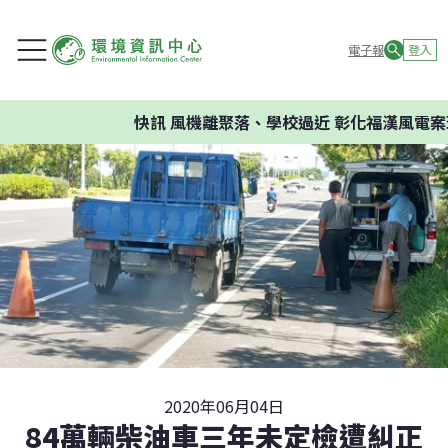
電子報
登入
快訊
風機離聚落、學校過近 彰化福漢風電案環
2020年06月04日
84萬輛柴油車三年未定檢遭糾正