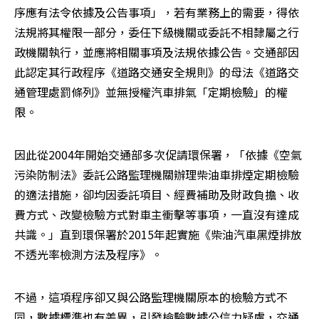
序應有法令依據及公告事項」，若有業務上的需要，得依
法規將其權限一部分，委任下級機關或委託不相隸屬之行
政機關執行，並應將相關事項及法規依據公告。交通部因
此認定其行政程序《道路交通安全規則》的母法《道路交
通管理處罰條列》並無授權汽車排氣「定期檢驗」的權
限。
因此從2004年開始交通部多次促請環保署，「依據《空氣
污染防制法》委託公路監理機關辦理柴油車排煙定期檢驗
的適法措施，卻均因委託項目、經費補助及財政負擔、收
費方式、改變檢驗方式對車主衝擊等事項，一直沒有達成
共識。」直到環保署於2015年起實施《柴油汽車黑煙排放
不透光率檢測方法及程序》。
不過，這項程序卻又與公路監理機關原本的檢驗方式不
同，數據標準也有差異，引發檢驗數據公信力疑慮，交通