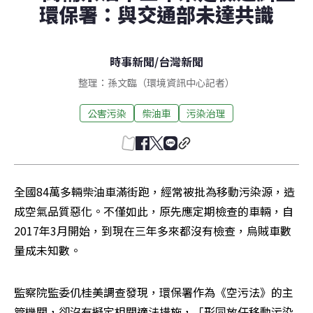
環保署：與交通部未達共識
時事新聞
/
台灣新聞
整理：孫文臨（環境資訊中心記者）
公害污染
柴油車
污染治理
全國84萬多輛柴油車滿街跑，經常被批為移動污染源，造
成空氣品質惡化。不僅如此，原先應定期檢查的車輛，自
2017年3月開始，到現在三年多來都沒有檢查，烏賊車數
量成未知數。
監察院監委仉桂美調查發現，環保署作為《空污法》的主
管機關，卻沒有擬定相關適法措施，「形同放任移動污染