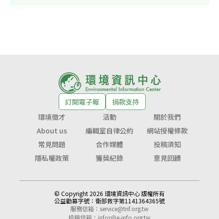
訂閱電子報
捐款支持
環境徵才
活動
關於我們
About us
編輯室自律公約
網站授權條款
常見問題
合作媒體
投稿須知
隱私權政策
獲獎紀錄
意見回饋
© Copyright 2026 環境資訊中心 版權所有
公益勸募字號：
衛部救字第1141364365號
服務信箱：
service@tnf.org.tw
投稿信箱：
infor@e-info.org.tw