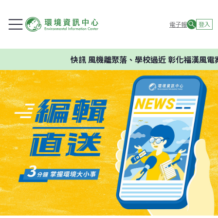
電子報
登入
快訊
風機離聚落、學校過近 彰化福漢風電案