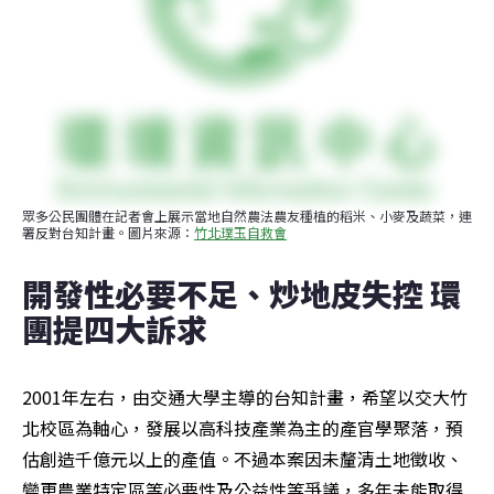
眾多公民團體在記者會上展示當地自然農法農友種植的稻米、小麥及蔬菜，連
署反對台知計畫。圖片來源：
竹北璞玉自救會
開發性必要不足、炒地皮失控 環
團提四大訴求
2001年左右，由交通大學主導的台知計畫，希望以交大竹
北校區為軸心，發展以高科技產業為主的產官學聚落，預
估創造千億元以上的產值。不過本案因未釐清土地徵收、
變更農業特定區等必要性及公益性等爭議，多年未能取得