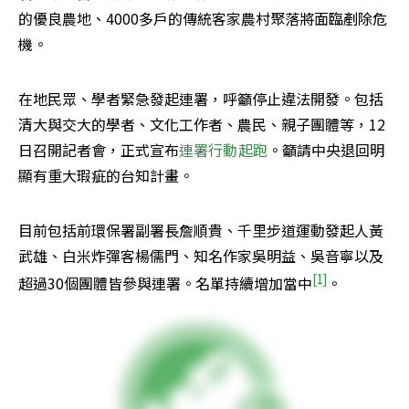
的優良農地、4000多戶的傳統客家農村聚落將面臨剷除危
機。
在地民眾、學者緊急發起連署，呼籲停止違法開發。包括
清大與交大的學者、文化工作者、農民、親子團體等，12
日召開記者會，正式宣布
連署行動起跑
。籲請中央退回明
顯有重大瑕疵的台知計畫。
目前包括前環保署副署長詹順貴、千里步道運動發起人黃
武雄、白米炸彈客楊儒門、知名作家吳明益、吳音寧以及
[1]
超過30個團體皆參與連署。名單持續增加當中
。