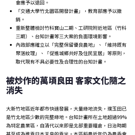
會應予以退回。
「交通大學竹北園區開發計畫」，教育部應予以撤
銷。
重新整體檢討竹科寶山二期、工研院附近地區（竹科
三期）、台知計畫等三大案的負面環境影響。
內政部應確立以「完整保留優良農地」、「維持既有
聚落紋理」、「促進城鄉共好及住民宜居」等原則，
取代現有不具必要性及合理性的台知計畫。
被炒作的萬頃良田 客家文化隨之
消失
大新竹地區近年都市快速發展，大量綠地流失，璞玉田已
是竹北地區少數的完整綠地。台知計畫所在土地超過99%
為特定農業區，自清代以來即是北部重要糧倉，日治時期
甚至成為進貢日本天皇的貢米。本區稻農近年仍為農委會