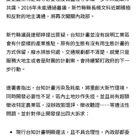
共識。2016年未能通過審議，新竹縣縣長楊文科近期積極
和反對的地主溝通，將再次闖關內政部。
新竹縣議員連郁婷提出質疑，台知計畫並沒有說明工業區
會有什麼樣的產業進駐，原有的生態有沒有用生態計畫的
方式保留，廢水排放何處、交通規劃都不清楚，感覺只是
服務大地主或者是財團的計劃案。會持續緊盯政府的下一
步行動。
連署書指出，台知計畫污染及耗能，將重創大新竹環境。
同時開發必要性不足，區內土地炒作失控。並且尚有超額
徵收特定農業區，沒辦政策環評、徵收聽證⋯⋯等適法性
問題。並針對停止開發提出四大訴求：
現行台知計畫明顯違法，且不具合理性，內政部都委