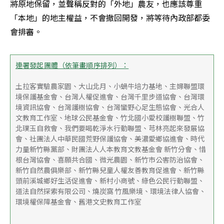
將原地保留，並聲稱反對的「外地」農友，也應該尊重
「本地」的地主權益，不會撤回開發，將等待內政部都委
會排審。
連署發起團體（依筆畫順序排列）：
土拉客實驗農家園、大山北月、小蝸牛培力基地、主婦聯盟環
境保護基金會、台灣人權促進會、台灣千里步道協會、台灣環
境資訊協會、台灣護樹協會、台灣蠻野心足生態協會、光合人
文教育工作室、地球公民基金會、竹北國小愛校護樹聯盟、竹
北璞玉自救會、我們要喝乾淨水行動聯盟、芎林亮起來發展協
會、社團法人中華民國荒野保護協會、美濃愛鄉協進會、時代
力量新竹縣黨部、財團法人人本教育文教基金會 新竹分會、惜
根台灣協會、喜願共合國、微光農園、新竹市公害防治協會、
新竹自然農俱樂部、新竹縣兒童人權友善教育促進會、新竹縣
頭前溪城鄉好生活促進會、新村小商號、綠色公民行動聯盟、
道法自然探索有限公司、燒炭窩 竹風樂境、環境法律人協會、
環境權保障基金會、舊港文史教育工作室