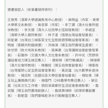
連署發起人（依筆畫順序排列）：
王俊秀（清華大學通識教育中心教授）、吳明益（作家 、東華
大學華文系教授）、吳音寧（作家）、李丁讚（清大社會所退
休教授）、李天健（清大人社院學士班助理教授）、李威宜
（清華大學人類所教授）、林子凌（惜根台灣協會秘書長）、
邱星崴（台灣台三線客家文化生態旅遊策略協會理事長）、施
明煌（喜願共和國總兼）、洪銘鴻（璞玉自然農場生產者）、
徐世榮（政大地政系教授）、張美惠（台灣護樹協會創會理事
長）、莊雅仲（交通大學人文社會系教授）、許中光（荒野保
護協會培力璞玉總召集人） 、連郁婷（新竹縣議員） 、陳瑞樺
（清大社會所教授）、陳義旭（璞玉自救會副會長）、陳憲政
（台灣蠻野心足生態協會理事長）、黃武雄（台大數學系退休
教授）、楊志彬（全國社區大學促進會祕書長）、楊怡青（璞
玉玩土團媽媽代表）、楊儒門（248農學市集召集人）、葉日
嘉（社區文化工作者、頭前溪城鄉好生活促進會總幹事）、詹
武龍（璞玉自然農場創辦人）、詹順貴律師（前環保署副署
長）、劉妮雲（我們要喝乾淨水行動聯盟召集人 ）