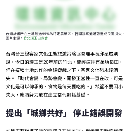
台知計畫所在土地超過99%為特定農業區，若開發案通過恐造成良田損失。
圖片來源：
竹北璞玉自救會
台灣台三線客家文化生態旅遊策略協會理事長邱星崴則
說，今日的璞玉是20年前的竹北，曾經這裡有萬頃良田，
但在這種土地炒作的金錢遊戲之下，客家文化恐永遠消
失。「時代會變、局勢會變、開發正當性一直在改，可是
文化是可以傳承的、食物是每天要吃的。」希望不要因小
失大，應將努力放在建立當代對話基礎。
提出「城鄉共好」 停止錯誤開發
炒地皮將促進了誰的經濟？在地民眾、學者反思新的經濟