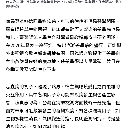
台大公共衛生學院副教授蔡坤憲指出，病媒蚊同時也是鳥類、爬蟲類等生物的
食物來源
像是登革熱這種蟲媒疾病，牽涉的往往不僅是醫學問題，
還有環境與生態問題，每年都有數百人感染的恙蟲病也是
如此。臺灣師範大學生命科學系副教授郭奇芊研究團隊，
在2020年發表一篇研究，指出澎湖恙蟲病的盛行，可能與
外來種銀合歡占據廢耕地有關。因為銀合歡提供了恙蟲宿
主小黃腹鼠良好的棲息地，使恙蟲得以大量繁殖，並且在
冬季天候惡劣時生存下來。
恙蟲病的例子，體現了病原、宿主與環境變化之間複雜的
交互作用，其中各項因子都可能對疾病發生與否產生影
響。陳貞志認為，台灣在病原檢測方面技術十分先進，但
面對未來可能頻繁發生的新興疾病，對各項環境因子，如
生物多樣性消長、氣候變遷等進行長期監測研究，將是釐
清疾病為何、如何爆發的關鍵。