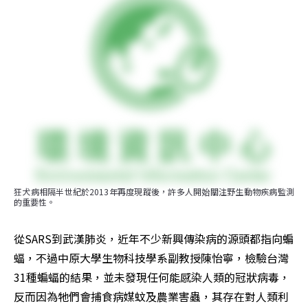
狂犬病相隔半世紀於2013年再度現蹤後，許多人開始關注野生動物疾病監測
的重要性。
從SARS到武漢肺炎，近年不少新興傳染病的源頭都指向蝙
蝠，不過中原大學生物科技學系副教授陳怡寧，檢驗台灣
31種蝙蝠的結果，並未發現任何能感染人類的冠狀病毒，
反而因為牠們會捕食病媒蚊及農業害蟲，其存在對人類利