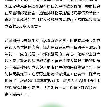
起因是帶原的果蝠在原本居住的森林被砍伐後，轉而棲息
在果園和鄰近豬舍，透過排泄物等途徑將病毒傳染給豬，
再經由養豬場員工引發人類族群的大流行，當時導致雙溪
立百村100多人死亡。
台灣雖然尚未發生立百病毒感染案例，但也有其他長期存
在的人畜共通傳染病，狂犬病就是其中一個例子。2020年
年初，一隻在花蓮市市郊被發現的白鼻心，確診染上狂犬
病，為了釐清疾病擴散情形，屏東科技大學野生動物保育
研究所副教授陳貞志與台中市野生動物保育學會合作，在
防檢局委託下，進行野生動物採樣調查。他表示，狂犬病
相隔半世紀於2013年再度現蹤後，許多人開始關注野生動
物疾病監測的重要性，「否則有一天，疾病可能感染家
畜，感染人。」