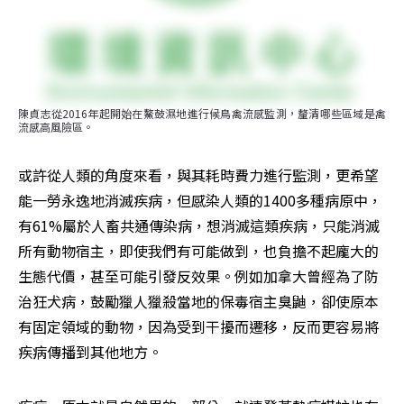
陳貞志從2016年起開始在鰲鼓濕地進行候鳥禽流感監測，釐清哪些區域是禽
流感高風險區。
或許從人類的角度來看，與其耗時費力進行監測，更希望
能一勞永逸地消滅疾病，但感染人類的1400多種病原中，
有61%屬於人畜共通傳染病，想消滅這類疾病，只能消滅
所有動物宿主，即使我們有可能做到，也負擔不起龐大的
生態代價，甚至可能引發反效果。例如加拿大曾經為了防
治狂犬病，鼓勵獵人獵殺當地的保毒宿主臭鼬，卻使原本
有固定領域的動物，因為受到干擾而遷移，反而更容易將
疾病傳播到其他地方。