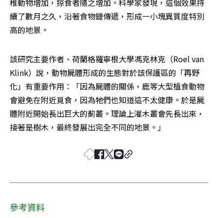
椎動物增加，掠食者隨之增加。科學家發現，這個效果持
續了數月之久，沿著食物鏈傳遞，形成一小塊異質度特別
高的地景。
該研究主要作者、荷蘭格羅寧根大學馮克林克（Roel van 
Klink）說，動物屍體形成的生態對於該保護區的「再野
化」有重要作用：「因為屍體的關係，鹿等大型植食動物
會避免在附近覓食，因為牠們也知道這不太健康。於是屍
體附近開始長出巨大的薊叢。理論上灌木叢會先長出來，
接著是樹木，最終發展出完全不同的地景。」
參考資料