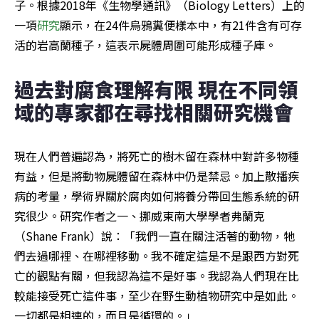
子。根據2018年《生物學通訊》（Biology Letters）上的
一項
研究
顯示，在24件烏鴉糞便樣本中，有21件含有可存
活的岩高蘭種子，這表示屍體周圍可能形成種子庫。
過去對腐食理解有限 現在不同領
域的專家都在尋找相關研究機會
現在人們普遍認為，將死亡的樹木留在森林中對許多物種
有益，但是將動物屍體留在森林中仍是禁忌。加上散播疾
病的考量，學術界關於腐肉如何將養分帶回生態系統的研
究很少。研究作者之一、挪威東南大學學者弗蘭克
（Shane Frank）說：「我們一直在關注活著的動物，牠
們去過哪裡、在哪裡移動。我不確定這是不是跟西方對死
亡的觀點有關，但我認為這不是好事。我認為人們現在比
較能接受死亡這件事，至少在野生動植物研究中是如此。
一切都是相連的，而且是循環的。」