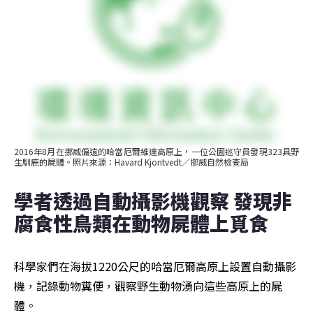
2016年8月在挪威偏遠的哈當厄爾維達高原上，一位公園巡守員發現323具野
生馴鹿的屍體。照片來源：Havard Kjontvedt／挪威自然檢查局
學者透過自動攝影機觀察 發現非
腐食性鳥類在動物屍體上覓食
科學家們在海拔1220公尺的哈當厄爾高原上設置自動攝影
機，記錄動物糞便，觀察野生動物湧向這些高原上的屍
體。