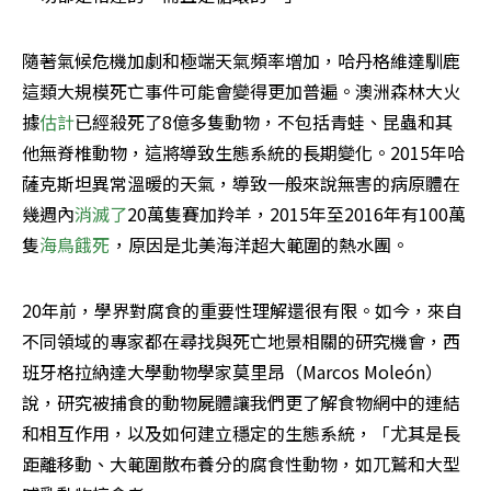
隨著氣候危機加劇和極端天氣頻率增加，哈丹格維達馴鹿
這類大規模死亡事件可能會變得更加普遍。澳洲森林大火
據
估計
已經殺死了8億多隻動物，不包括青蛙、昆蟲和其
他無脊椎動物，這將導致生態系統的長期變化。2015年哈
薩克斯坦異常溫暖的天氣，導致一般來說無害的病原體在
幾週內
消滅了
20萬隻賽加羚羊，2015年至2016年有100萬
隻
海鳥餓死
，原因是北美海洋超大範圍的熱水團。
20年前，學界對腐食的重要性理解還很有限。如今，來自
不同領域的專家都在尋找與死亡地景相關的研究機會，西
班牙格拉納達大學動物學家莫里昂（Marcos Moleón）
說，研究被捕食的動物屍體讓我們更了解食物網中的連結
和相互作用，以及如何建立穩定的生態系統，「尤其是長
距離移動、大範圍散布養分的腐食性動物，如兀鷲和大型