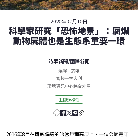
2020年07月10日
科學家研究「恐怖地景」：腐爛
動物屍體也是生態系重要一環
時事新聞
/
國際新聞
編譯
—
姜唯
審校
—
林大利
環境資訊中心綜合外電
生物多樣性
2016年8月在挪威偏遠的哈當厄爾高原上，一位公園巡守