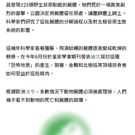
員發現323頭野生苔原馴鹿的屍體。牠們死於一場異常劇
烈的雷擊。公園決定將屍體留在原處，讓塵歸塵土歸土。
科學家們研究了這批屍體的分解過程以及對北極苔原生態
系統的影響。
這幾年科學家看著腫脹、飛滿蚊蠅的屍體逐漸變成乾燥的
骸骨，在今年6月份於皇家學會期刊發表
論文
探討這種
「恐怖地景」的產生，狼獾、金鵰和北極狐等頂級掠食者
如何受益於這些腐肉。
根據歐洲
法令
，多數情況下動物屍體必須被處理掉，人們
幾乎看不到動物的死亡和屍體的腐爛。