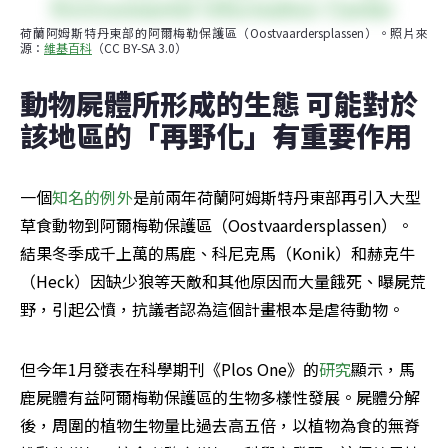
荷蘭阿姆斯特丹東部的阿爾梅勒保護區（Oostvaardersplassen）。照片來
源：
維基百科
（CC BY-SA 3.0）
動物屍體所形成的生態 可能對於
該地區的「再野化」有重要作用
一個
知名的例外
是前兩年荷蘭阿姆斯特丹東部再引入大型
草食動物到阿爾梅勒保護區（Oostvaardersplassen）。
結果冬季成千上萬的馬鹿、科尼克馬（Konik）和赫克牛
（Heck）因缺少狼等天敵和其他原因而大量餓死、曝屍荒
野，引起公憤，抗議者認為這個計畫根本是虐待動物。
但今年1月發表在科學期刊《Plos One》的
研究
顯示，馬
鹿屍體有益阿爾梅勒保護區的生物多樣性發展。屍體分解
後，周圍的植物生物量比過去高五倍，以植物為食的無脊