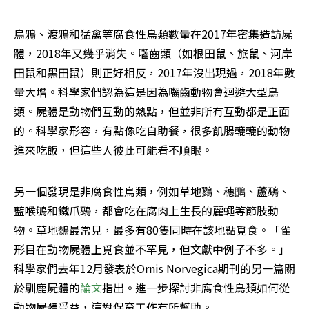
烏鴉、渡鴉和猛禽等腐食性鳥類數量在2017年密集造訪屍
體，2018年又幾乎消失。囓齒類（如根田鼠、旅鼠、河岸
田鼠和黑田鼠）則正好相反，2017年沒出現過，2018年數
量大增。科學家們認為這是因為囓齒動物會迴避大型鳥
類。屍體是動物們互動的熱點，但並非所有互動都是正面
的。科學家形容，有點像吃自助餐，很多飢腸轆轆的動物
進來吃飯，但這些人彼此可能看不順眼。
另一個發現是非腐食性鳥類，例如草地鷚、穗䳭、蘆鵐、
藍喉鴝和鐵爪鵐，都會吃在腐肉上生長的麗蠅等節肢動
物。草地鷚最常見，最多有80隻同時在該地點覓食。「雀
形目在動物屍體上覓食並不罕見，但文獻中例子不多。」
科學家們去年12月發表於Ornis Norvegica期刊的另一篇關
於馴鹿屍體的
論文
指出。進一步探討非腐食性鳥類如何從
動物屍體受益，這對保育工作有所幫助。