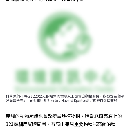
科學家們在海拔1220公尺的哈當厄爾高原上設置自動攝影機，觀察野生動物
湧向這些高原上的屍體。照片來源：Havard Kjontvedt／挪威自然檢查局
腐爛的動物屍體也會改變當地植物相。哈當厄爾高原上的
323頭馴鹿屍體周圍，有高山凍原重要物種岩高蘭的種