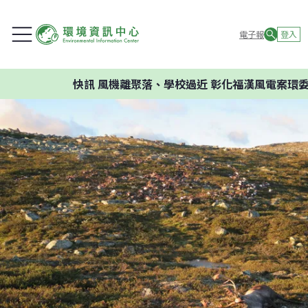
電子報
登入
快訊
風機離聚落、學校過近 彰化福漢風電案環委建議不