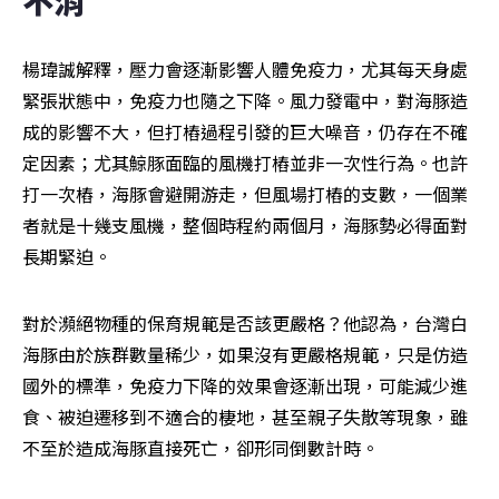
楊瑋誠解釋，壓力會逐漸影響人體免疫力，尤其每天身處
緊張狀態中，免疫力也隨之下降。風力發電中，對海豚造
成的影響不大，但打樁過程引發的巨大噪音，仍存在不確
定因素；尤其鯨豚面臨的風機打樁並非一次性行為。也許
打一次樁，海豚會避開游走，但風場打樁的支數，一個業
者就是十幾支風機，整個時程約兩個月，海豚勢必得面對
長期緊迫。
對於瀕絕物種的保育規範是否該更嚴格？他認為，台灣白
海豚由於族群數量稀少，如果沒有更嚴格規範，只是仿造
國外的標準，免疫力下降的效果會逐漸出現，可能減少進
食、被迫遷移到不適合的棲地，甚至親子失散等現象，雖
不至於造成海豚直接死亡，卻形同倒數計時。