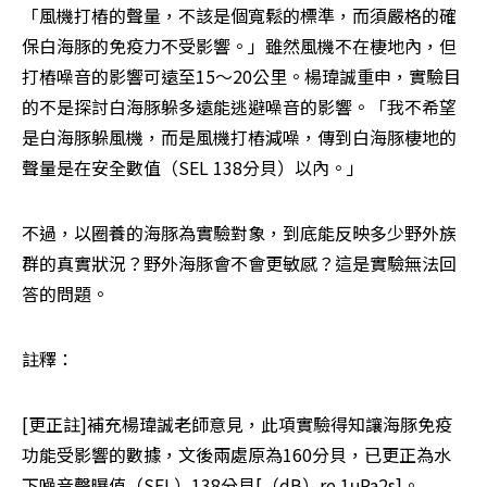
「風機打樁的聲量，不該是個寬鬆的標準，而須嚴格的確
保白海豚的免疫力不受影響。」雖然風機不在棲地內，但
打樁噪音的影響可遠至15～20公里。楊瑋誠重申，實驗目
的不是探討白海豚躲多遠能逃避噪音的影響。「我不希望
是白海豚躲風機，而是風機打樁減噪，傳到白海豚棲地的
聲量是在安全數值（SEL 138分貝）以內。」
不過，以圈養的海豚為實驗對象，到底能反映多少野外族
群的真實狀況？野外海豚會不會更敏感？這是實驗無法回
答的問題。
註釋：
[更正註]補充楊瑋誠老師意見，此項實驗得知讓海豚免疫
功能受影響的數據，文後兩處原為160分貝，已更正為水
下噪音聲曝值（SEL）138分貝[（dB）re.1μPa2s]。