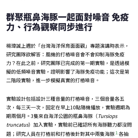
群聚瓶鼻海豚一起面對噪音 免疫
力、行為觀察同步進行
楊瑋誠上週於「台灣海洋保育面面觀」專題演講時表示，
研究團隊欲解答：風機的打樁噪音會不會抑制海豚免疫
力？在此之前，研究團隊已完成的第一期實驗，是透過模
擬的低頻噪音實驗，證明影響了海豚免疫功能；這次是第
二階段實驗，進一步模擬真實的打樁噪音。
實驗設計包括設計三種音量的打樁噪音，三個音量各五
次，每三天一次，固定在早上10點隨機播放，實驗週期為
期兩個月。3隻來自海洋公園的瓶鼻海豚（
Tursiops 
truncatus
）加入實驗，實驗前已確認所有海豚聽力都沒問
１
題；研究人員在打樁前和打樁後針對其中兩隻海豚
各抽