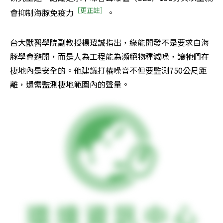
［更正註］
會抑制海豚免疫力
。
台大獸醫學院副教授楊瑋誠指出，綠能開發不是要求白海
豚學會避開，而是人為工程能為瀕絕物種減噪，讓牠們在
棲地內是安全的。他建議打樁噪音不但要監測750公尺距
離，還需監測棲地範圍內的聲量。