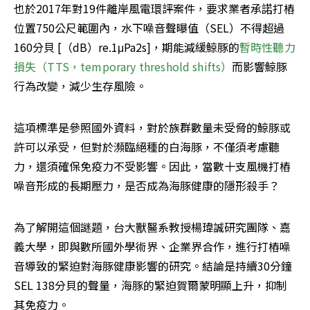
也於2017年對19件離岸風電環評案件，要求業者承諾打樁
位置750公尺範圍內，水下噪音聲曝值（SEL）不得超過
160分貝 [（dB）re.1μPa2s]，期能減緩鯨豚的
暫時性聽力
損失（TTS，temporary threshold shifts）
而影響鯨豚
行為改變，減少生存風險。
這項標準是參照國外資料，對於族群數量未受脅的鯨豚或
許可以承受，但對於瀕臨絕種的白海豚，不僅須考慮聽
力，還須確保免疫力不受影響。因此，當數十支風機打樁
噪音形成的長期壓力，是否成為海豚健康的隱形殺手？
為了解開這個謎題，台大獸醫系教授楊瑋誠研究團隊、嘉
義大學，即與數所國外學術界、企業界合作，進行打樁噪
音導致的緊迫對海豚健康影響的研究。結論是持續30分鐘
SEL 138分貝的聲量，海豚的緊迫賀爾蒙明顯上升，抑制
其免疫力。