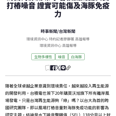
打樁噪音 證實可能傷及海豚免疫
力
時事新聞
/
台灣新聞
環境資訊中心 特約記者廖靜蕙 高雄報導
環境資訊中心
高雄
報導
生物多樣性
噪音
白海豚
隨著全球卓越企業意識到環境責任，越來越投入再生能源
的開發利用，台積電也簽下20年購買沃旭旗下所有離岸風
場發電。只是台灣再生能源夠「綠」嗎？以台大為首的跨
國研究團隊，即以風場打樁音量對海豚免疫功能的影響為
研究主題，結論是水下噪音聲曝值（SEL）138分貝以上就