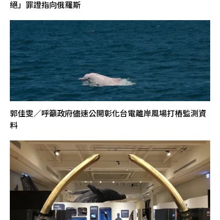
絕」罪證指向俄羅斯
郭佳雯／呼籲政府儘速公開彰化台電離岸風場打樁監測資
料