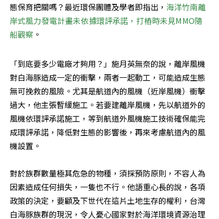
態保育把關嗎？最近環保團體及學者即指出，
海洋竹南離
岸式風力發電計畫未依據環評承諾，打樁時未見MMO隨
船觀察
。
「到底要多少電廠才夠用？」施月英無奈的說，離岸風機
對白海豚造成一定的衝擊，兩者一起動工，可能造成生態
無可挽救的風險。尤其是航道內的風機（近岸風機）衝擊
過大，他主張暫緩施工。若要建離岸風機，先以航道外的
風機依環評承諾施工，等到航道外風機施工技術確保能完
成環評承諾，降低對生態的影響後，再來考慮航道內的風
機設置。

對於族群數量極其危急的物種，須採預防原則，不容人為
因素造成任何損失，一隻也不行。他語重心長的說，各項
政策的決定，要顧及下世代在這片土地生存的權利，台灣
白海豚族群的現況，令人憂心國家對於海洋環境資源治理