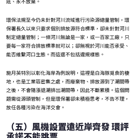
底、永不放棄。
環保法規至今仍未針對河川流域進行污染源總量管制，環
保署長久以來只要求個別排放源符合標準，卻未針對河川
制定總量管制；一條河川無論是一家，或一百家工廠，只
要每一家符合排放標準就可以；卻無視於河川能否承受、
能否維繫河口生態。而這還不包括違規樣態。
施月英特別以彰化海岸為例說明，這裡是白海豚覓食的棲
地，也是工業區密集之處，而廢棄物、排放源到了潮間帶
之後，不會隨漲退潮排出潮間帶，因此不斷累積。這個問
題需從源頭管制，但是環保署卻未積極思考，不告不理，
放任各種污染在海洋交會。
（五）風機設置遠近岸齊發 環評
承諾不能跳票