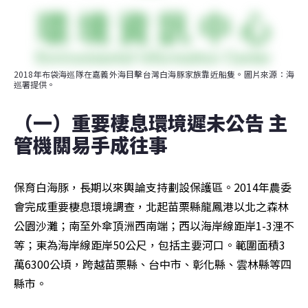
2018年布袋海巡隊在嘉義外海目擊台灣白海豚家族靠近船隻。圖片來源：海
巡署提供。
（一）重要棲息環境遲未公告 主
管機關易手成往事
保育白海豚，長期以來輿論支持劃設保護區。2014年農委
會完成重要棲息環境調查，北起苗栗縣龍鳳港以北之森林
公園沙灘；南至外傘頂洲西南端；西以海岸線距岸1-3浬不
等；東為海岸線距岸50公尺，包括主要河口。範圍面積3
萬6300公頃，跨越苗栗縣、台中市、彰化縣、雲林縣等四
縣市。