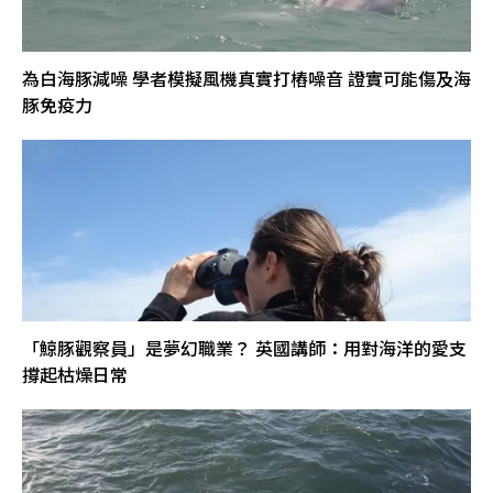
為白海豚減噪 學者模擬風機真實打樁噪音 證實可能傷及海
豚免疫力
「鯨豚觀察員」是夢幻職業？ 英國講師：用對海洋的愛支
撐起枯燥日常