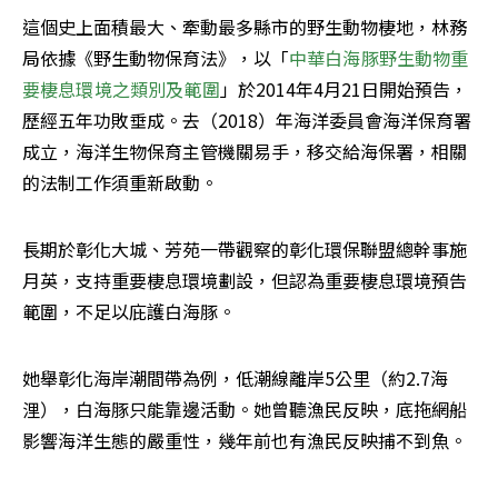
這個史上面積最大、牽動最多縣市的野生動物棲地，林務
局依據《野生動物保育法》，以「
中華白海豚野生動物重
要棲息環境之類別及範圍
」於2014年4月21日開始預告，
歷經五年功敗垂成。去（2018）年海洋委員會海洋保育署
成立，海洋生物保育主管機關易手，移交給海保署，相關
的法制工作須重新啟動。
長期於彰化大城、芳苑一帶觀察的彰化環保聯盟總幹事施
月英，支持重要棲息環境劃設，但認為重要棲息環境預告
範圍，不足以庇護白海豚。
她舉彰化海岸潮間帶為例，低潮線離岸5公里（約2.7海
浬），白海豚只能靠邊活動。她曾聽漁民反映，底拖網船
影響海洋生態的嚴重性，幾年前也有漁民反映捕不到魚。