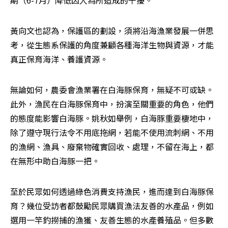
期（6-7月）降低因人為所造成的干擾。
黃向文也認為，保護區的劃設，須將沿海漁業發展一併思
考，從生態系保護的角度兼顧各種海洋生物與資源，才能
真正保育海洋、養護資源。
無論如何，農委會漁業署在白海豚保育，無疑不可或缺。
此外，漁民在白海豚保育中，扮演至關重要的角色，他們
的態度能影響白海豚。姚秋如舉例，白海豚重要棲地中，
除了遵守現行法令不用底拖網，若能不使用流刺網、不用
的漁網、漁具、廢棄物確實回收、處理，不留在海上，都
在無形中助白海豚一把。
至於民眾如何透過綠色消費支持漁民，進而達到白海豚保
育？幾位受訪者都鼓勵民眾購買漁法友善的水產品，例如
選用一竿釣撈捕的漁獲、友善生態的水產養殖品。但多數