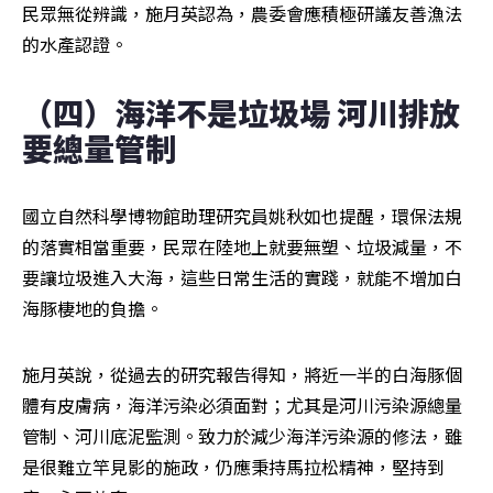
民眾無從辨識，施月英認為，農委會應積極研議友善漁法
的水產認證。
（四）海洋不是垃圾場 河川排放
要總量管制
國立自然科學博物館助理研究員姚秋如也提醒，環保法規
的落實相當重要，民眾在陸地上就要無塑、垃圾減量，不
要讓垃圾進入大海，這些日常生活的實踐，就能不增加白
海豚棲地的負擔。
施月英說，從過去的研究報告得知，將近一半的白海豚個
體有皮膚病，海洋污染必須面對；尤其是河川污染源總量
管制、河川底泥監測。致力於減少海洋污染源的修法，雖
是很難立竿見影的施政，仍應秉持馬拉松精神，堅持到