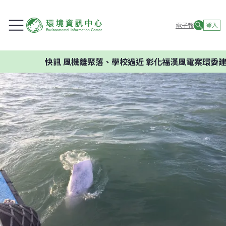
電子報
登入
快訊
風機離聚落、學校過近 彰化福漢風電案環委建議不應開