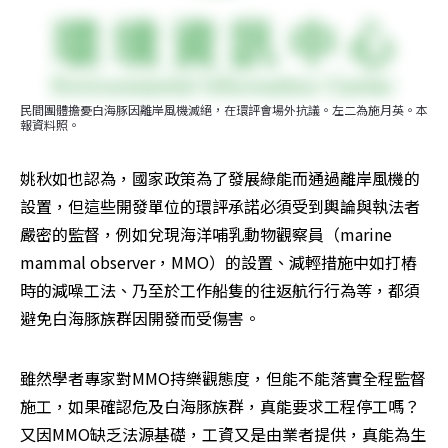
民間團體擔憂白海豚因離岸風機滅絕，在環評會場外抗議。左二為施月英。本
報資料照。
姚秋如也認為，國家政策為了發展綠能而通過離岸風機的
設置，但這些開發單位的環評承諾必須受到輿論與執法者
嚴密的監督，例如兌現海洋哺乳動物觀察員（marine 
mammal observer，MMO）的設置、減輕措施中如打樁
時的減噪工法、乃至於工作船隻的往返航行行為等，都須
避免白海豚族群因開發而受傷害。
雖然學者專家對MMO持樂觀態度，但能不能落實全程監督
施工，如果確認危及白海豚族群，真能要求工程停工嗎？
又因MMO缺乏法源基礎，工資又是由業者提供，真能為生