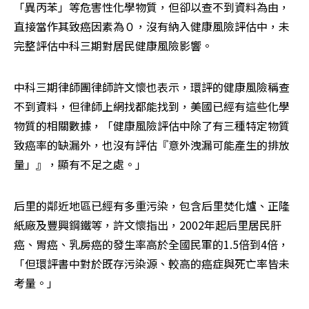
「異丙苯」等危害性化學物質，但卻以查不到資料為由，
直接當作其致癌因素為０，沒有納入健康風險評估中，未
完整評估中科三期對居民健康風險影響。
中科三期律師團律師許文懷也表示，環評的健康風險稱查
不到資料，但律師上網找都能找到，美國已經有這些化學
物質的相關數據，「健康風險評估中除了有三種特定物質
致癌率的缺漏外，也沒有評估『意外洩漏可能產生的排放
量」』，顯有不足之處。」
后里的鄰近地區已經有多重污染，包含后里焚化爐、正隆
紙廠及豐興鋼鐵等，許文懷指出，2002年起后里居民肝
癌、胃癌、乳房癌的發生率高於全國民軍的1.5倍到4倍，
「但環評書中對於既存污染源、較高的癌症與死亡率皆未
考量。」