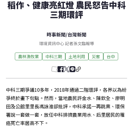
稻作、健康亮紅燈 農民怒告中科
三期環評
時事新聞
/
台灣新聞
環境資訊中心 記者孫文臨報導
農林漁牧業
中科三期
土地利用
災害
台中
中科三期爭議10多年，2018年通過二階環評，各界以為紛
爭終於畫下句點。然而，當地農民許金水、陳欽全、廖明
田及公館里里長馮詠淮卻批評，中科承諾一再跳票、環保
署說一套做一套，放任中科排擠農業用水、后里居民的罹
癌死亡率居高不下。