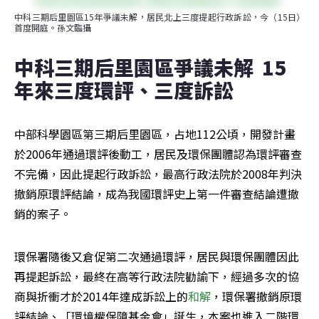
中科三期后里園區15年爭議未解，居民北上三度提起行政訴訟，今（15日）
首度開庭。孫文臨攝
中科三期后里園區爭議未解  15
年來三度環評、三度訴訟  
中部科學園區第三期后里園區，占地112公頃，開發計畫
於2006年通過環評後動工，居民及環保團體認為環評審查
不完備，因此提起行政訴訟，最高行政法院於2008年判決
撤銷原環評結論，成為我國環評史上第一件審查結論遭撤
銷的案子。
環保署隨後又倉促第二次通過環評，居民與環保團體因此
再提起訴訟，最終在高等行政法院勸諭下，經過多次的協
商與折衝才於2014年達成訴訟上的
和解
，環保署撤銷原環
評結論、「環境權保障基金會」誕生，本案也進入二階環