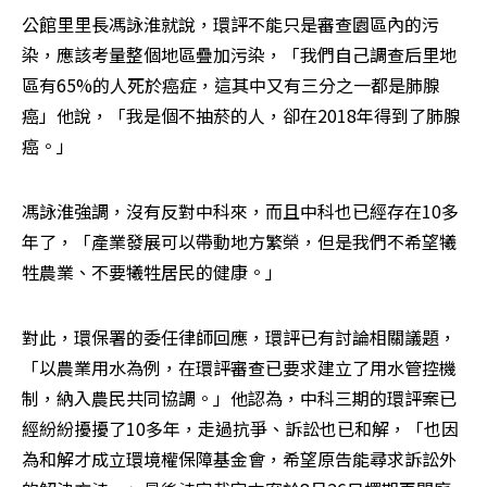
公館里里長馮詠淮就說，環評不能只是審查園區內的污
染，應該考量整個地區疊加污染，「我們自己調查后里地
區有65%的人死於癌症，這其中又有三分之一都是肺腺
癌」他說，「我是個不抽菸的人，卻在2018年得到了肺腺
癌。」
馮詠淮強調，沒有反對中科來，而且中科也已經存在10多
年了，「產業發展可以帶動地方繁榮，但是我們不希望犧
牲農業、不要犧牲居民的健康。」
對此，環保署的委任律師回應，環評已有討論相關議題，
「以農業用水為例，在環評審查已要求建立了用水管控機
制，納入農民共同協調。」他認為，中科三期的環評案已
經紛紛擾擾了10多年，走過抗爭、訴訟也已和解，「也因
為和解才成立環境權保障基金會，希望原告能尋求訴訟外