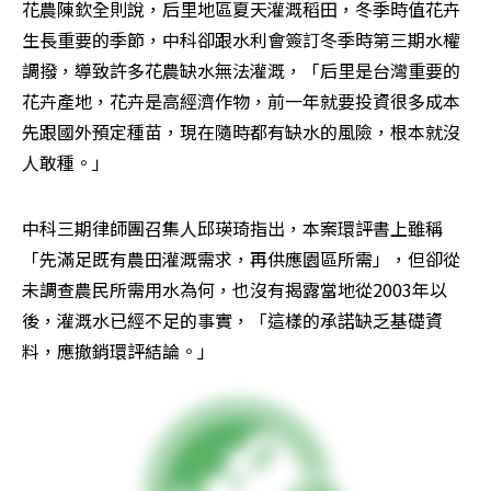
花農陳欽全則說，后里地區夏天灌溉稻田，冬季時值花卉
生長重要的季節，中科卻跟水利會簽訂冬季時第三期水權
調撥，導致許多花農缺水無法灌溉，「后里是台灣重要的
花卉產地，花卉是高經濟作物，前一年就要投資很多成本
先跟國外預定種苗，現在隨時都有缺水的風險，根本就沒
人敢種。」
中科三期律師團召集人邱瑛琦指出，本案環評書上雖稱
「先滿足既有農田灌溉需求，再供應園區所需」，但卻從
未調查農民所需用水為何，也沒有揭露當地從2003年以
後，灌溉水已經不足的事實，「這樣的承諾缺乏基礎資
料，應撤銷環評結論。」