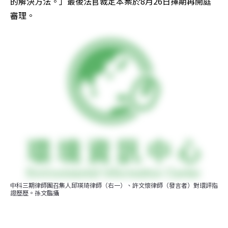
的解決方法。」最後法官裁定本案於8月26日擇期再開庭
審理。
中科三期律師團召集人邱瑛琦律師（右一）、許文懷律師（發言者）對環評指
證歷歷。孫文臨攝