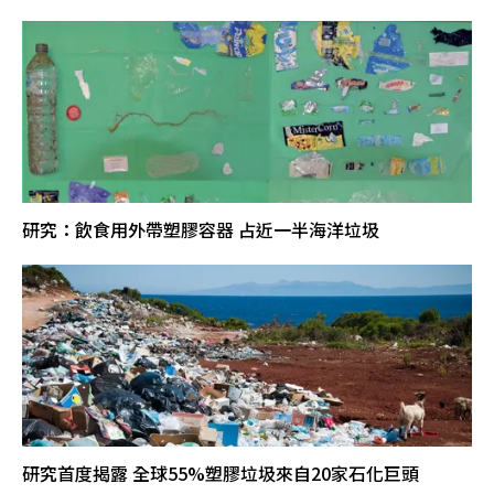
研究：飲食用外帶塑膠容器 占近一半海洋垃圾
研究首度揭露 全球55%塑膠垃圾來自20家石化巨頭