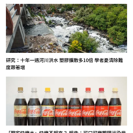
研究：十年一遇河川洪水 塑膠擴散多10倍 學者憂清除難
度跟著增
「肥宅快樂水」快樂不起來？ 報告：可口可樂塑膠污染世