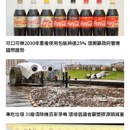
可口可樂2030年重複使用包裝將達25% 環團籲政府響應
國際趨勢
專吃垃圾 川廢清除機百家爭鳴 環境倡議者籲塑膠源頭減量