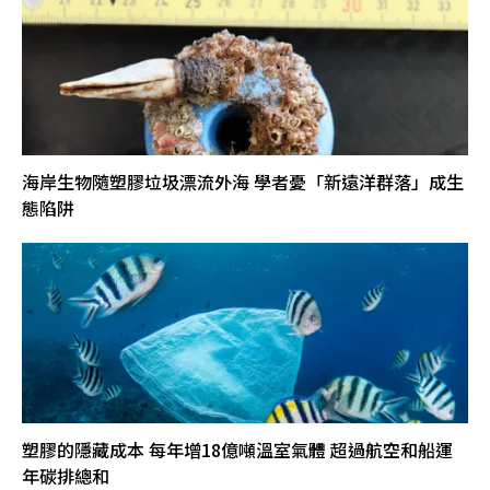
海岸生物隨塑膠垃圾漂流外海 學者憂「新遠洋群落」成生
態陷阱
塑膠的隱藏成本 每年增18億噸溫室氣體 超過航空和船運
年碳排總和