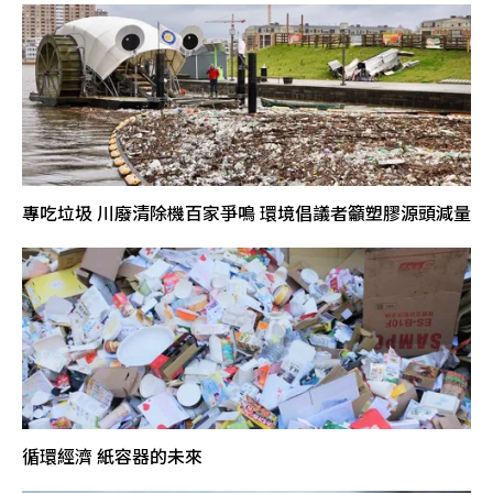
專吃垃圾 川廢清除機百家爭鳴 環境倡議者籲塑膠源頭減量
循環經濟 紙容器的未來