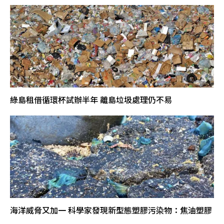
綠島租借循環杯試辦半年 離島垃圾處理仍不易
海洋威脅又加一 科學家發現新型態塑膠污染物：焦油塑膠