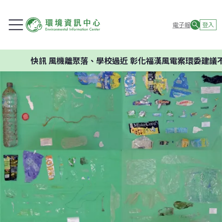
電子報
登入
快訊
風機離聚落、學校過近 彰化福漢風電案環委建議不應開