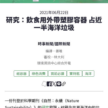
2021年06月22日
研究：飲食用外帶塑膠容器 占近
一半海洋垃圾
時事新聞
/
國際新聞
編譯
—
姜唯
審校
—
林大利
環境資訊中心綜合外電
紙容器
綠色消費
買前必讀
寶特瓶
海洋
一份刊登於科學期刊《自然：永續（Nature 
Sustainability）》的
研究
發現，綜觀全世界海洋中的垃