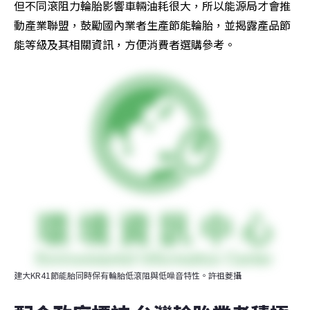
但不同滾阻力輪胎影響車輛油耗很大，所以能源局才會推
動產業聯盟，鼓勵國內業者生產節能輪胎，並揭露產品節
能等級及其相關資訊，方便消費者選購參考。
建大KR41節能胎同時保有輪胎低滾阻與低噪音特性。許祖菱攝