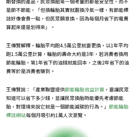
期替換的產品，民眾換胎第一個考量的都是安全性，而不
是節不節能，「但換輪胎其實就跟換冷氣一樣，有節能標
誌好像會貴一點，但民眾願意換，因為每個月省下的電費
算起來還是划得來」。
王傳賢解釋，輪胎平均跑4.5萬公里就要更換，以1年平均
跑1.5萬公里計算，輪胎的壽命大約是3年，若消費者換用
節能輪胎，第1年省下的油錢就能回本，之後2年省下的油
費等於是消費者賺到。
王傳賢說：「產業聯盟提供
節能輪胎效益計算
，要讓民眾
知道可以省下多少錢，並讓民眾換胎時能優先考慮節能
胎，對環境來說它就是一個節能減碳的行為。」
節能輪胎
標誌網站
每個月吸引約1萬人次瀏覽。