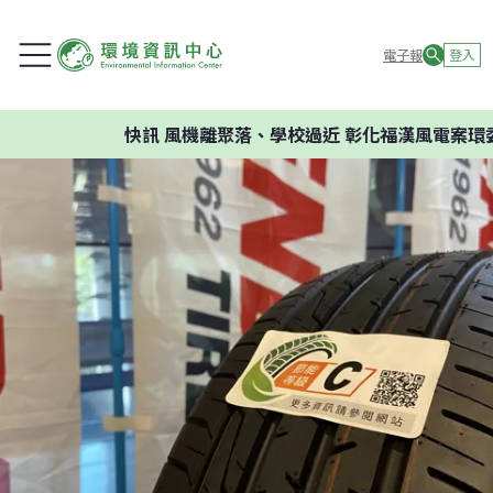
電子報
登入
快訊
風機離聚落、學校過近 彰化福漢風電案環委建議