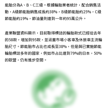
能胎分為A、B、C三級。根據輪胎業者統計，配合銷售活
動，A級節能胎銷售成長約38%，B級節能胎約25%，C級
節能胎約19%，節油量則達到一年約95萬公升。
產業聯盟資料顯示，目前取得標誌的輪胎款式已經從去年
的58款，增加到95款，並涵蓋市場小客車及休旅車主流輪
胎尺寸。節能胎市占比也成長至38%，但是與已實施節能
輪胎標誌多年的國家，例如市占比達到79%的日本，50%
的歐盟，仍有進步空間。