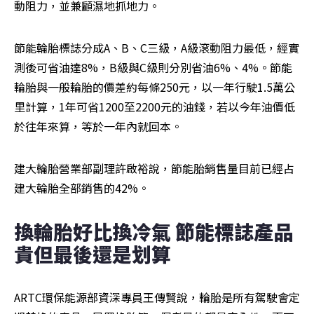
動阻力，並兼顧濕地抓地力。 
節能輪胎標誌分成A、B、C三級，A級滾動阻力最低，經實
測後可省油達8%，B級與C級則分別省油6%、4%。節能
輪胎與一般輪胎的價差約每條250元，以一年行駛1.5萬公
里計算，1年可省1200至2200元的油錢，若以今年油價低
於往年來算，等於一年內就回本。
建大輪胎營業部副理許啟裕說，節能胎銷售量目前已經占
建大輪胎全部銷售的42%。
換輪胎好比換冷氣 節能標誌產品
貴但最後還是划算
ARTC環保能源部資深專員王傳賢說，輪胎是所有駕駛會定