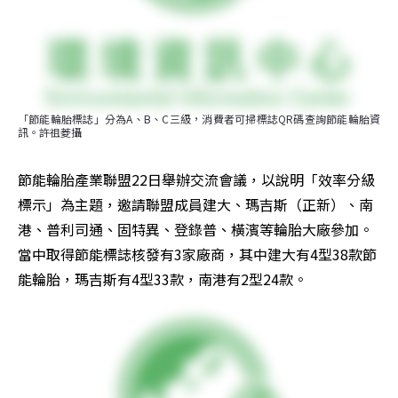
「節能輪胎標誌」分為A、B、C三級，消費者可掃標誌QR碼查詢節能輪胎資
訊。許祖菱攝
節能輪胎產業聯盟22日舉辦交流會議，以說明「效率分級
標示」為主題，邀請聯盟成員建大、瑪吉斯（正新）、南
港、普利司通、固特異、登錄普、橫濱等輪胎大廠參加。
當中取得節能標誌核發有3家廠商，其中建大有4型38款節
能輪胎，瑪吉斯有4型33款，南港有2型24款。