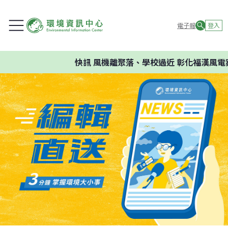
電子報
登入
快訊
風機離聚落、學校過近 彰化福漢風電