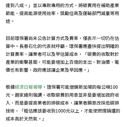
達到八成。」並以專款專用的方式，將碳費用在補助產業
節能、提高能源使用效率，獎勵住商及運輸部門減量等用
途。
目前環保署尚未公告計算方式及費率，僅表示一切仍在估
算中。長春石化的代表就呼籲，環保署應盡快提出明確的
計算費率，讓業者可以及早估算成本，「碳費的收取對於
產業的衝擊甚鉅，可能要增加上百億的支出，對油價、電
價也有影響，政府應該讓企業及早因應。」
根據
經濟日報報導
，環保署可能借鏡新加坡的每公噸100
元。趙家緯則強調，收取碳費的用意並非是要增加政府收
入，而是要提高業者的排碳成本，讓業者願意改採低碳排
技術，「粗估應該要收到1000元以上，才能使燃煤鍋爐的
成本高於天然氣。」