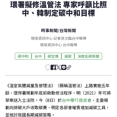
環署擬修溫管法 專家呼籲比照
中、韓制定碳中和目標
時事新聞
/
台灣新聞
環境資訊中心 記者孫文臨台中報導
環境資訊中心
台中
報導
碳中和
台中
碳定價
減碳
深度低碳新聞
《溫室氣體減量及管理法》（簡稱溫管法）上路實施五年
餘，環保署規劃年底前啟動修法程序，明（2021）年可將
草案送入立法院。今（8日）於
台中舉行座談會
，主要規
劃向排碳大戶收取碳費、明定各部會權責增加減碳工具，
並檢討我國長期減碳策略。