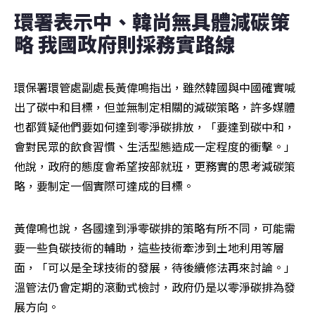
環署表示中、韓尚無具體減碳策
略 我國政府則採務實路線
環保署環管處副處長黃偉鳴指出，雖然韓國與中國確實喊
出了碳中和目標，但並無制定相關的減碳策略，許多媒體
也都質疑他們要如何達到零淨碳排放，「要達到碳中和，
會對民眾的飲食習慣、生活型態造成一定程度的衝擊。」
他說，政府的態度會希望按部就班，更務實的思考減碳策
略，要制定一個實際可達成的目標。
黃偉鳴也說，各國達到淨零碳排的策略有所不同，可能需
要一些負碳技術的輔助，這些技術牽涉到土地利用等層
面，「可以是全球技術的發展，待後續修法再來討論。」
溫管法仍會定期的滾動式檢討，政府仍是以零淨碳排為發
展方向。