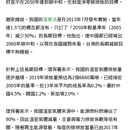
府宣示在2050年達到碳中和，也就是淨零碳排放的目標。
趙家緯說，我國的
溫管法
是在2015年7月發布實施，當年
連1.5℃的概念都沒有，只訂了「2050年較基準年（2005
年）減少50%」的長期目標。他指出，連中國都已經喊出
2060年碳中和，以現在各國趨勢來看，台灣的長期減碳目
標不夠積極。
針對上述長期目標，環保署表示，我國的溫室氣體排放量
逐步趨緩，2019年排放量預估為2億6660萬噸，已經接近
2005年的基準。近13年來平均的成長率為0.2%，優於中
國4.5%、韓國2.2%、新加坡2.0%。
環保署表示，我國溫室氣體來源中，能源燃料燃燒佔了
90%，因此溫室氣體減量，主要與電力排放係數降低有
關，隨著再生能源發展，每度的碳排放當量已由2017年