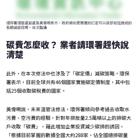
環保署環管處副處長黃偉鳴表示，政府傾向更務實的訂定可以按部就班達成的
長期減碳目標。孫文臨攝
碳費怎麼收？ 業者請環署趕快說
清楚 
此外，在本次修法中也涉及了「碳定價」減碳策略。環保
署表示，目前全球共有46個國家實施碳定價制度，其中包
括25個收取碳稅費的國家。
黃偉鳴說，未來溫管法修法，環保署傾向參考過去收取水
污費、空污費的經驗，針對年排放量2.5萬噸以上的排碳大
戶收取「碳費」，藉此增加企業投資減少碳排的誘因，
「根據目前掌握的數據全國大約288家，佔全國總排碳量