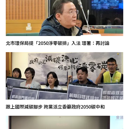
北市環保局提「2050淨零碳排」入法 環署：再討論
跟上國際減碳腳步 跨黨派立委籲政府2050碳中和