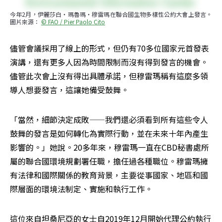
今年2月，伊麗莎白・瑪魯瑪・穆雷瑪在聯合國生物多樣性公約大會上發言。
圖片來源： 
© FAO / Pier Paolo Cito
儘管會議採用了線上的形式，但仍有70多位國家元首發表
演講，還有更多人因為時間限制而沒有得到發言的機會。
儘管此次會上沒有得出具體承諾，但穆雷瑪稱有這麼多領
導人想要發言，這讓她備受鼓舞。
「當然，細節決定成敗——我們還必須看到所有這些令人
鼓舞的發言是如何轉化為實際行動，並在未來十年內產生
影響的。」她說。20多年來，穆雷瑪一直在CBD秘書處所
屬的聯合國環境規劃署任職，擔任過各種職位。穆雷瑪擁
有法律和國際關係的教育背景，主要從事國家、地區和國
際層面的環境法制定、實施和執行工作。
這位來自坦桑尼亞的女士自2019年12月開始代理公約執行