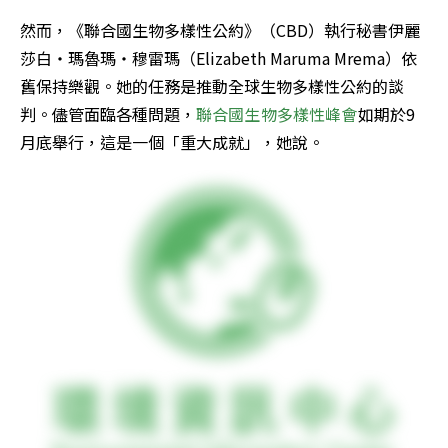
然而，《聯合國生物多樣性公約》（CBD）執行秘書伊麗
莎白・瑪魯瑪・穆雷瑪（Elizabeth Maruma Mrema）依
舊保持樂觀。她的任務是推動全球生物多樣性公約的談
判。儘管面臨各種問題，
聯合國生物多樣性峰會
如期於9
月底舉行，這是一個「重大成就」，她說。