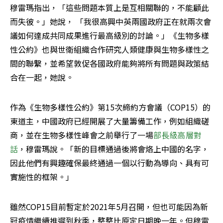
穆雷瑪指出，「這些問題本質上是互相關聯的，不能顧此
而失彼。」她說， 「我很高興中英兩國政府正在就兩次會
議如何達成共同成果進行最高級別的討論。」《生物多樣
性公約》也與世衛組織合作研究人類健康與生物多樣性之
間的聯繫，並希望敦促各國政府能夠將所有問題與政策結
合在一起，她說。
作為《生物多樣性公約》第15次締約方會議（COP15）的
東道主，中國政府已經開展了大量籌備工作，例如組織磋
商，並在生物多樣性峰會之前舉行了一場
部長級高層對
話
，穆雷瑪說。「新的目標通過後將會烙上中國的名字，
因此他們有興趣確保最終通過一個以行動為導向、具有可
實施性的框架。」
雖然COP15目前暫定於2021年5月召開，但也可能因為新
冠疫情繼續推遲到秋季，整整比原定日期晚一年。但穆雷