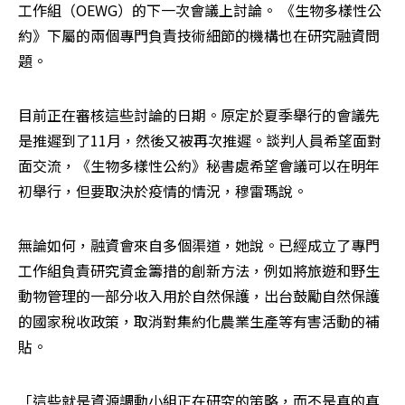
工作組（OEWG）的下一次會議上討論。 《生物多樣性公
約》下屬的兩個專門負責技術細節的機構也在研究融資問
題。
目前正在審核這些討論的日期。原定於夏季舉行的會議先
是推遲到了11月，然後又被再次推遲。談判人員希望面對
面交流，《生物多樣性公約》秘書處希望會議可以在明年
初舉行，但要取決於疫情的情況，穆雷瑪說。
無論如何，融資會來自多個渠道，她說。已經成立了專門
工作組負責研究資金籌措的創新方法，例如將旅遊和野生
動物管理的一部分收入用於自然保護，出台鼓勵自然保護
的國家稅收政策，取消對集約化農業生產等有害活動的補
貼。
「這些就是資源調動小組正在研究的策略，而不是真的真