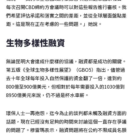
每次召開CBD締約方會議時可以對這些報告進行審核。我
們希望評估承諾和落實之間的差距，並從全球層面盤點差
距。這是現在正在考慮的一些問題。」她說。
生物多樣性融資
無論昆明大會達成什麼樣的協議，融資都是成功的關鍵。
第五版《全球生物多樣性展望》（GBO5）指出，儘管過
去十年全球每年投入自然保護的資金翻了一倍，達到約
800億至900億美元，但相對於每年需要投入的1030億到
8950億美元來說，仍不過是杯水車薪。
環保人士一再抱怨，迄今為止的談判都未觸及融資方面的
話題，現在已經沒有足夠的時間來討論這個一直存在爭議
的問題了。穆雷瑪表示，融資問題將在公約不限成員名額