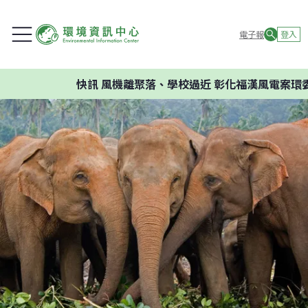
電子報
登入
快訊
風機離聚落、學校過近 彰化福漢風電案環委建議