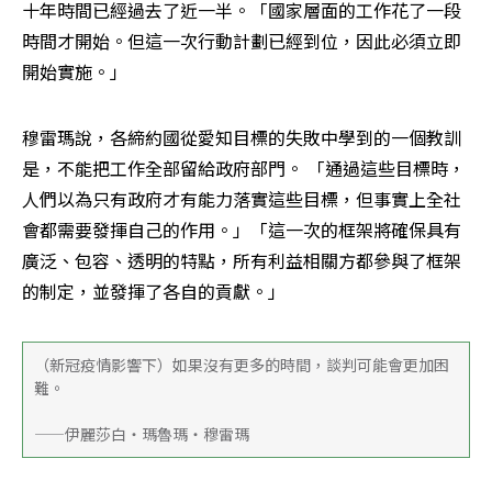
十年時間已經過去了近一半。「國家層面的工作花了一段
時間才開始。但這一次行動計劃已經到位，因此必須立即
開始實施。」
穆雷瑪說，各締約國從愛知目標的失敗中學到的一個教訓
是，不能把工作全部留給政府部門。 「通過這些目標時，
人們以為只有政府才有能力落實這些目標，但事實上全社
會都需要發揮自己的作用。」「這一次的框架將確保具有
廣泛、包容、透明的特點，所有利益相關方都參與了框架
的制定，並發揮了各自的貢獻。」
（新冠疫情影響下）如果沒有更多的時間，談判可能會更加困
難。
——伊麗莎白・瑪魯瑪・穆雷瑪