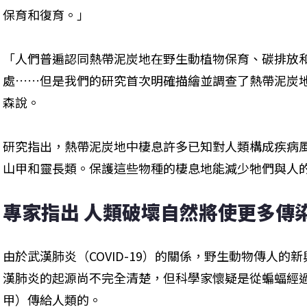
保育和復育。」
「人們普遍認同熱帶泥炭地在野生動植物保育、碳排放
處……但是我們的研究首次明確描繪並調查了熱帶​​泥
森說。
研究指出，熱帶泥炭地中棲息許多已知對人類構成疾病
山甲和靈長類。保護這些物種的棲息地能減少牠們與人
專家指出 人類破壞自然將使更多傳
由於武漢肺炎（COVID-19）的關係，野生動物傳人
漢肺炎的起源尚不完全清楚，但科學家懷疑是從蝙蝠經
甲）傳給人類的。