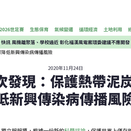
2026世足賽
生態保育
氣候變遷
循環經濟
土地利用
快訊
風機離聚落、學校過近 彰化福漢風電案環委建議不應開發
2020年11月24日
發現：保護熱帶​​泥
低新興傳染病傳播風
獨立報報導，根據一份新的
科學評論
，保護世界上僅存