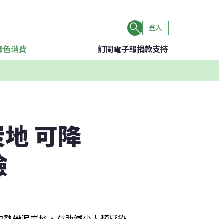
登入
綠色消費
訂閱電子報
捐款支持
炭地 可降
險
的熱帶泥炭地，有助減少人類感染