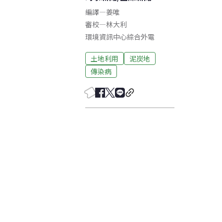
編譯
—
姜唯
審校
—
林大利
環境資訊中心綜合外電
土地利用
泥炭地
傳染病