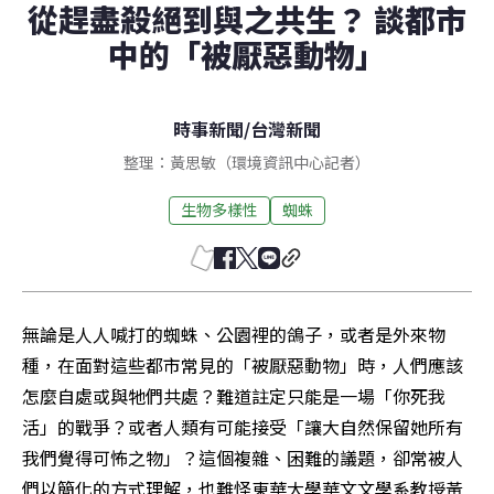
從趕盡殺絕到與之共生？ 談都市
中的「被厭惡動物」
時事新聞
/
台灣新聞
整理：黃思敏（環境資訊中心記者）
生物多樣性
蜘蛛
無論是人人喊打的蜘蛛、公園裡的鴿子，或者是外來物
種，在面對這些都市常見的「被厭惡動物」時，人們應該
怎麼自處或與牠們共處？難道註定只能是一場「你死我
活」的戰爭？或者人類有可能接受「讓大自然保留她所有
我們覺得可怖之物」？這個複雜、困難的議題，卻常被人
們以簡化的方式理解，也難怪東華大學華文文學系教授黃