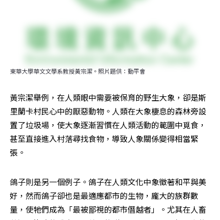
東華大學華文文學系教授黃宗潔。照片題供：動平會
黃宗潔舉例，在人類眼中需要被保育的野生大象，卻是斯
里蘭卡村民心中的厭惡動物。人類在大象棲息的森林旁設
置了垃圾場，使大象逐漸習慣在人類活動的範圍中覓食，
甚至直接進入村落尋找食物，導致人象關係變得相當緊
張。
鴿子則是另一個例子。鴿子在人類文化中象徵著和平與美
好，然而鴿子卻也是最適應都市的生物，龐大的族群數
量，使牠們成為「最被鄙視的都市僭越者」。尤其在人畜