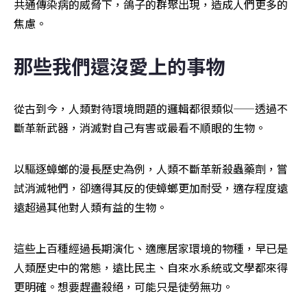
共通傳染病的威脅下，鴿子的群聚出現，造成人們更多的
焦慮。
那些我們還沒愛上的事物
從古到今，人類對待環境問題的邏輯都很類似——透過不
斷革新武器，消滅對自己有害或最看不順眼的生物。
以驅逐蟑螂的漫長歷史為例，人類不斷革新殺蟲藥劑，嘗
試消滅牠們，卻適得其反的使蟑螂更加耐受，適存程度遠
遠超過其他對人類有益的生物。
這些上百種經過長期演化、適應居家環境的物種，早已是
人類歷史中的常態，遠比民主、自來水系統或文學都來得
更明確。想要趕盡殺絕，可能只是徒勞無功。