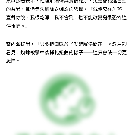
瀨戶接著表示，他理解蜘蛛其實很乾淨，更是會驅逐害蟲
的益蟲，卻仍無法解除對蜘蛛的恐懼。「就像鬼在角落一
直對你說，我很乾淨、我不會飛，也不能改變鬼很恐怖這
件事情。」
當內海提出，「只要把蜘蛛殺了就能解決問題」。瀨戶卻
看見，蜘蛛被擊中後掙扎扭曲的樣子——這只會使一切更
恐怖。