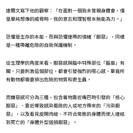
達爾文寫下他的觀察：「在面對一個我未曾親身體會，僅
是單純想像的威脅時，我的意志和理智根本無能為力。」
恐懼是生存的本能，而與恐懼連帶的情緒「厭惡」，同樣
是一種帶離危險的自我保護機制。
從生理學的角度來看，厭惡感與腦中特殊部位「腦島」有
關，只要刺激這個部位，都會引發強烈的噁心感，畢竟所
有動物都需要排出危險的物質和寄生蟲。
而嫌惡感可分為三種，包含毒物靠近嘴巴時引發的「核心
厭惡」、靠近導致感染風險的人或地方帶來的「污染厭
惡」，以及看見皮開肉綻、不符合常態的身體而使人連結
到死亡的「身體外型毀損厭惡」。