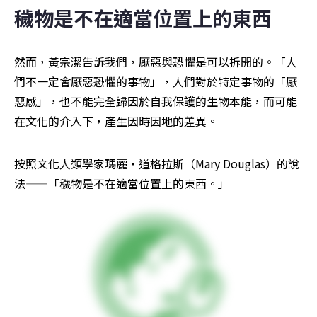
穢物是不在適當位置上的東西
然而，黃宗潔告訴我們，厭惡與恐懼是可以拆開的。「人
們不一定會厭惡恐懼的事物」，人們對於特定事物的「厭
惡感」，也不能完全歸因於自我保護的生物本能，而可能
在文化的介入下，產生因時因地的差異。
按照文化人類學家瑪麗・道格拉斯（Mary Douglas）的說
法——「穢物是不在適當位置上的東西。」