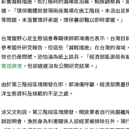
影響減輕措施，如打樁時的減噪氣泡幕、鯨豚觀察員、
連，「環保團體就發現兩座風場在施工階段，未派出足
等問題，未落實環評承諾，環保署卻難以即時掌握。」
台灣蠻野心足生態協會專職律師郭鴻儀也表示，台灣目
參考國外研究報告，但這些「減輕措施」在台灣的海域
效也仍是問號，恐怕淪為紙上談兵，「經濟部能源局有
實證調查
，但卻遲遲沒有公開研究結果。」
由於第三階段區塊開發在即，郭鴻儀呼籲，經濟部應盡
洋生態資料及規範的不足之處。
涂又文則說，第三階段區塊開發，開放業者自行挑選離
辦說明會，漁民身為利害關係人卻經常被排除在外，現