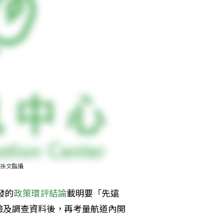
孫文臨攝
發的
政策環評結論
載明要「先遠
驗及調查資料後，再考量航道內開