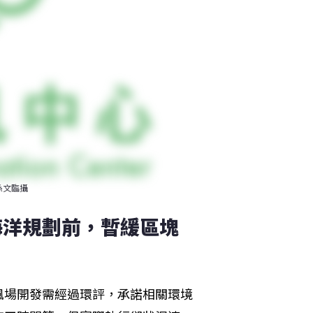
孫文臨攝
海洋規劃前，暫緩區塊
風場開發需經過環評，承諾相關環境