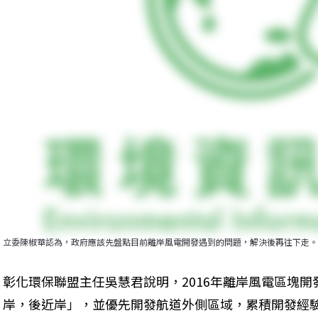
立委陳椒華認為，政府應該先盤點目前離岸風電開發遇到的問題，解決後再往下走。
彰化環保聯盟主任吳慧君說明，2016年離岸風電區塊開
岸，後近岸」，並優先開發航道外側區域，累積開發經