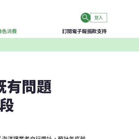
登入
綠色消費
訂閱電子報
捐款支持
既有問題
階段
片海洋讓業者自行選址，預計年底就