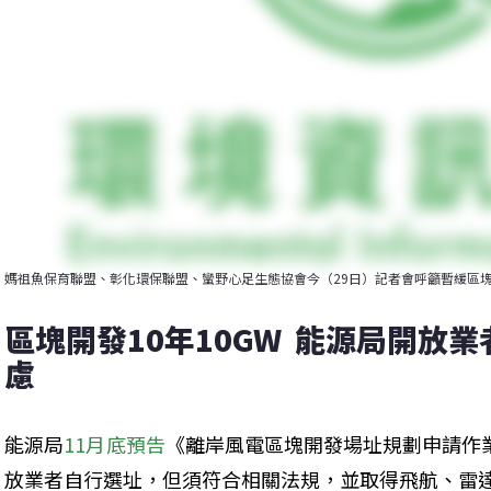
媽祖魚保育聯盟、彰化環保聯盟、蠻野心足生態協會今（29日）記者會呼籲暫緩區
區塊開發10年10GW  能源局開放
慮
能源局
11月底預告
《離岸風電區塊開發場址規劃申請作
放業者自行選址，但須符合相關法規，並取得飛航、雷