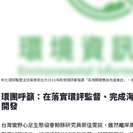
彰化環保聯盟主任吳慧君出示2016年政策環評書強調「區塊開發應該先遠後近」。
環團呼籲：在落實環評監督、完成
開發
台灣蠻野心足生態協會鯨豚研究員郭佳雯說，雖然離岸