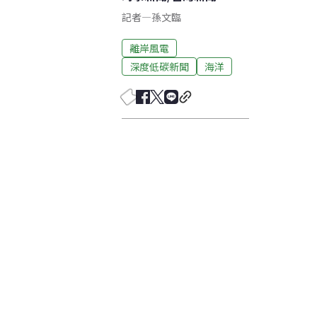
記者
—
孫文臨
離岸風電
深度低碳新聞
海洋