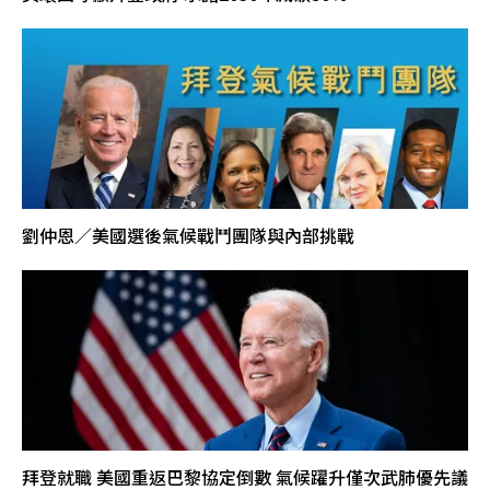
劉仲恩／美國選後氣候戰鬥團隊與內部挑戰
拜登就職 美國重返巴黎協定倒數 氣候躍升僅次武肺優先議