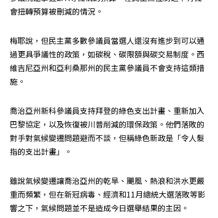
會扭轉預算被刪減的情況。
梅耶說，但民主黨多數參議員當選人還沒有進步到可以通
過更具爭議性的政策，如碳稅、碳限額與碳交易制度。西
維吉尼亞州和亞利桑那州的民主黨參議員不會支持這類措
施。
喬治亞州新科參議員支持拜登的綠色支出計畫、重新加入
巴黎協定，以及恢復被川普削減的環保政策。他們落敗的
對手對氣候變遷問題避而不談，但稱綠色新政是「令人髮
指的支出計畫」。
雖說氣候變遷讓喬治亞州的乾旱、颶風、熱浪和洪水更嚴
重而頻繁，但在新冠病毒、經濟和11月總統大選落敗等影
響之下，氣候問題並不是造成今日選舉結果的主因。