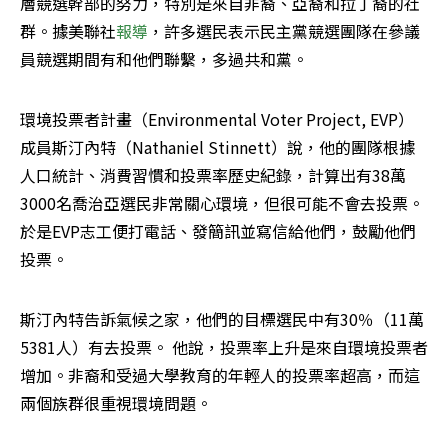
層競選幹部的努力，特別是來自非裔、亞裔和拉丁裔的社
群。據美聯社
報導
，許多選民表示民主黨競選團隊在參議
員競選期間有和他們聯繫，多過共和黨。
環境投票者計畫（Environmental Voter Project, EVP）
成員斯汀內特（Nathaniel Stinnett）說，他的團隊根據
人口統計、消費習慣和投票率歷史紀錄，計算出有38萬
3000名喬治亞選民非常關心環境，但很可能不會去投票。
於是EVP志工便打電話、發簡訊並寫信給他們，鼓勵他們
投票。 
斯汀內特告訴氣候之家，他們的目標選民中有30％（11萬
5381人）有去投票。 他說，投票率上升是來自環境投票者
增加。非裔和受過大學教育的年輕人的投票率超高，而這
兩個族群很重視環境問題。