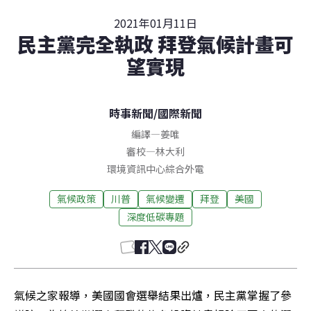
2021年01月11日
民主黨完全執政 拜登氣候計畫可
望實現
時事新聞
/
國際新聞
編譯
—
姜唯
審校
—
林大利
環境資訊中心綜合外電
氣候政策
川普
氣候變遷
拜登
美國
深度低碳專題
氣候之家報導，美國國會選舉結果出爐，民主黨掌握了參