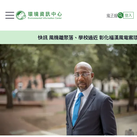
電子報
登入
快訊
風機離聚落、學校過近 彰化福漢風電案環委建