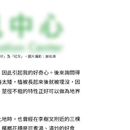
仔」及「紅灰」。圖片攝影：謝伯鴻
，因此引起我的好奇心。後來詢問得
樁太矮，植被長起來後就被埋沒，因
、莖徑不粗的特性正好可以做為地界
此地時，也曾經在李樹叉附近的三棵
。檳榔花穗是可煮湯、清炒的好食