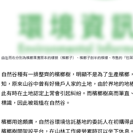
由左而右分別為檳榔果實原本的樣貌（檳榔子）、檳榔子剖半的模樣、市售的「包葉
自然谷種有一排整齊的檳榔樹，明顯不是為了生產檳榔
知，原來山谷中曾有好幾戶人家的土地，由於界地的地
此有時在土地認定上常會引起糾紛。而檳榔樹高而筆直
標識，因此被栽植在自然谷。
檳榔用途頗廣，自然谷環境信託基地的委託人在初購得
檳榔樹間架設平台，在山林工作疲勞累時可以坐下休息