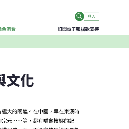
登入
綠色消費
訂閱電子報
捐款支持
與文化
有極大的關連。在中國，早在東漢時
柳宗元……等，都有嚼食檳榔的記