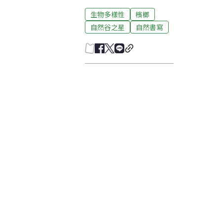
生物多樣性
檳榔
自然谷之星
自然書寫