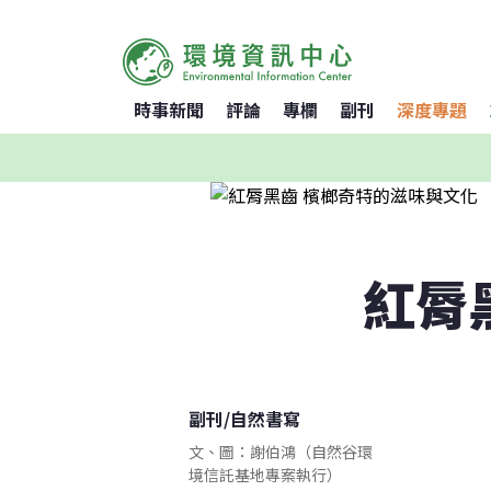
時事新聞
評論
專欄
副刊
深度專題
紅脣
副刊
/
自然書寫
文、圖：謝伯鴻（自然谷環
境信託基地專案執行）