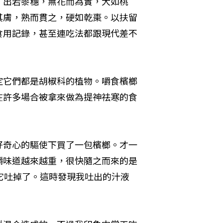
，出若黍穗，無花而為實，大如桃
其膚，熟而貫之，硬如乾棗。以扶留
食用記錄，甚至連吃法都跟現代差不
定它們都是胡椒科的植物。嚼食檳榔
在許多場合被拿來做為提神祛寒的食
好奇心的驅使下買了一包檳榔。才一
嚼味道越來越重，很快隨之而來的是
它吐掉了。這時發現我吐出的汁液