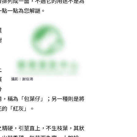
齊排列成一面，不過它的用途不是為
一點一點為您解謎。
還
對
上
檳
攝影：謝伯鴻
分
用，稱為「包葉仔」；另一種則是將
花的「紅灰」。
之精硬，引莖直上，不生枝葉，其狀