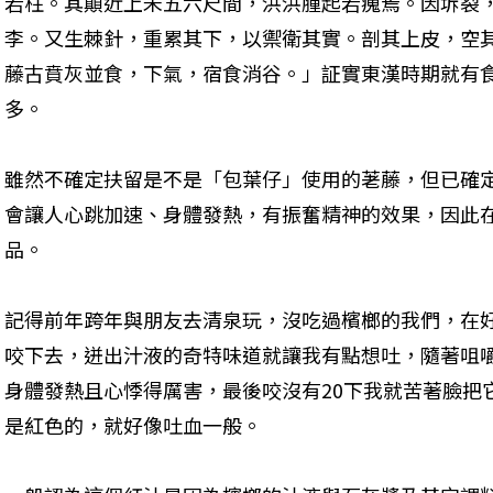
若柱。其顛近上未五六尺間，洪洪腫起若瘣焉。因坼裂
李。又生棘針，重累其下，以禦衛其實。剖其上皮，空
藤古賁灰並食，下氣，宿食消谷。」証實東漢時期就有
多。
雖然不確定扶留是不是「包葉仔」使用的荖藤，但已確
會讓人心跳加速、身體發熱，有振奮精神的效果，因此
品。
記得前年跨年與朋友去清泉玩，沒吃過檳榔的我們，在
咬下去，迸出汁液的奇特味道就讓我有點想吐，隨著咀
身體發熱且心悸得厲害，最後咬沒有20下我就苦著臉把
是紅色的，就好像吐血一般。