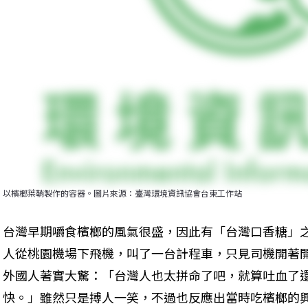
以檳榔葉鞘製作的容器。圖片來源：臺灣環境資訊協會台東工作站
台灣早期嚼食檳榔的風氣很盛，因此有「台灣口香糖」
人從桃園機場下飛機，叫了一台計程車，只見司機開著
外國人著實大驚：「台灣人也太拼命了吧，就算吐血了
快。」雖然只是搏人一笑，不過也反應出當時吃檳榔的