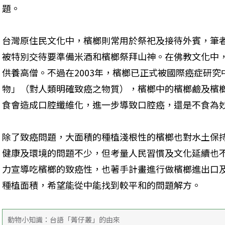
題。
台灣原住民文化中，檳榔則常用於祭祀及接待外賓，筆
被特別交待要準備米酒和檳榔祭拜山神。在佛教文化中
供養高僧。不過在2003年，檳榔已正式被國際癌症研究中
物」（對人類明確致癌之物質），檳榔中的檳榔鹼及檳
食會造成口腔纖維化，進一步導致口腔癌，還是不食為
除了致癌問題，大面積的種植淺根性的檳榔也對水土保
健康及環境的問題不少，但考量人民習慣及文化延續也
力宣導吃檳榔的致癌性，也著手計畫進行做檳榔進出口
種植面積，希望能從中能找到較平和的問題解方。
動物小知識：台語「菁仔叢」的由來