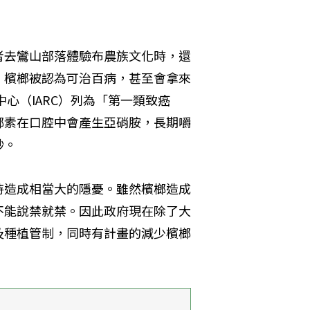
者去鸞山部落體驗布農族文化時，還
，檳榔被認為可治百病，甚至會拿來
心（IARC）列為「第一類致癌
榔素在口腔中會產生亞硝胺，長期嚼
妙。
持造成相當大的隱憂。雖然檳榔造成
不能說禁就禁。因此政府現在除了大
及種植管制，同時有計畫的減少檳榔