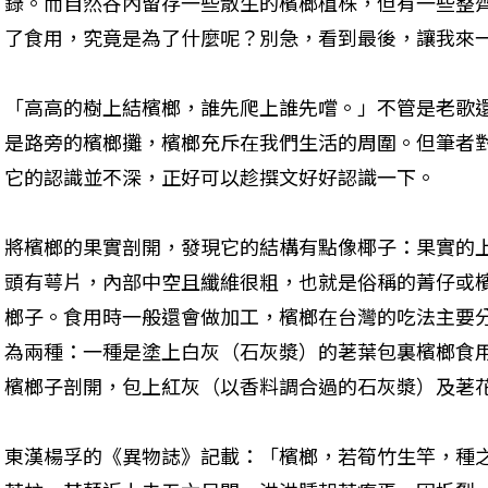
錄。而自然谷內留存一些散生的檳榔植株，但有一些整
了食用，究竟是為了什麼呢？別急，看到最後，讓我來
「高高的樹上結檳榔，誰先爬上誰先嚐。」不管是老歌
是路旁的檳榔攤，檳榔充斥在我們生活的周圍。但筆者
它的認識並不深，正好可以趁撰文好好認識一下。
將檳榔的果實剖開，發現它的結構有點像椰子：果實的
頭有萼片，內部中空且纖維很粗，也就是俗稱的菁仔或
榔子。食用時一般還會做加工，檳榔在台灣的吃法主要
為兩種：一種是塗上白灰（石灰漿）的荖葉包裏檳榔食
檳榔子剖開，包上紅灰（以香料調合過的石灰漿）及荖
東漢楊孚的《異物誌》記載：「檳榔，若筍竹生竿，種