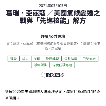
2021年03月03日
葛瑞．亞茲寇 ／美國氣候變遷之
戰與「先進核能」解方
評論
/
公共論壇
文：葛瑞．亞茲寇 （前美國核能管制委員會主席）；翻譯：楊沛
為、趙家緯
拜登
核災
美國
能源轉型
公共論壇
巴黎協定
淨零碳排
深度低碳專題
隨著2020年美國總統大選塵埃落定，贏家們與輸家們也逐
漸明朗。