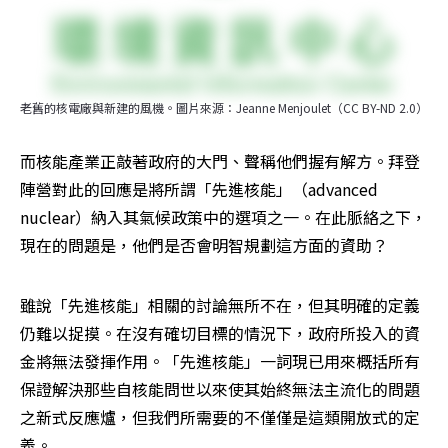
老舊的核電廠與新建的風機。圖片來源：Jeanne Menjoulet（CC BY-ND 2.0）
而核能產業正敲著政府的大門、聲稱他們握有解方。拜登
陣營對此的回應是將所謂「先進核能」（advanced 
nuclear）納入其氣候政策中的選項之一。在此脈絡之下，
現在的問題是，他們是否會明智規劃這方面的資助？
雖說「先進核能」相關的討論無所不在，但其明確的定義
仍難以捉摸。在沒有確切目標的情況下，政府所投入的資
金將無法發揮作用。「先進核能」一詞現已用來概括所有
保證解決那些自核能問世以來使其始終無法主流化的問題
之新式反應爐，但我們所需要的不僅僅是這類開放式的定
義。