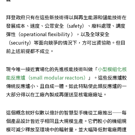
拜登政府只有在這些新技術得以與再生能源和儲能技術在
發展成本、速度、公眾安全（safety）、廢料處理、調度
彈性（operational flexibility ），以及全球安全
（security）等面向競爭的情況下，方可出資協助。但目
前上述前提都不成立。
現今唯一接近實場化的先進核能技術叫做「
小型模組化核
能反應爐（small modular reactors）
」。這些反應爐較
傳統反應爐小、且自成一體。如此特點使此類反應爐的一
大部分得以在工廠內製成再運送至核電廠廠址。
這個概念就好似數以億計的智慧型手機從工廠推出——每
個產品設計皆近乎相同且大規模生產。它們較小的機組規
模可減少釋放至環境中的輻射量，並大幅降低對電廠周遭