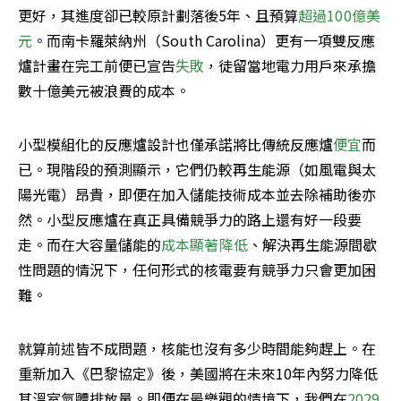
更好，其進度卻已較原計劃落後5年、且預算
超過100億美
元
。而南卡羅萊納州（South Carolina）更有一項雙反應
爐計畫在完工前便已宣告
失敗
，徒留當地電力用戶來承擔
數十億美元被浪費的成本。
小型模組化的反應爐設計也僅承諾將比傳統反應爐
便宜
而
已。現階段的預測顯示，它們仍較再生能源（如風電與太
陽光電）昂貴，即便在加入儲能技術成本並去除補助後亦
然。小型反應爐在真正具備競爭力的路上還有好一段要
走。而在大容量儲能的
成本顯著降低
、解決再生能源間歇
性問題的情況下，任何形式的核電要有競爭力只會更加困
難。
就算前述皆不成問題，核能也沒有多少時間能夠趕上。在
重新加入《巴黎協定》後，美國將在未來10年內努力降低
其溫室氣體排放量。即便在最樂觀的情境下，我們在
2029