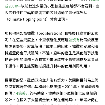
或2030年
以前就連少量的小型核能反應爐都不會看到，意
即它們任何巨幅的影響可能等到遠過了氣候臨界點
（climate tipping point）才會出現。
那其他諸如核擴散（proliferation）和核廢料處置的因素
呢？在這些尺度上，小型模組化反應爐
並沒有
比傳統反應
爐更具優勢。就算解決了成本上的因素，擴散的疑慮和廢
料處置仍會形成阻礙。不過，廢料的產生是其他競爭技術
也要便對的問題。沒有電力來源能在不影響地球及其資源
下運作。再生能源也必須提升材料的使用與再利用。
最重要的是，雖然政府並非沒有努力，美國到目前為止仍
然沒有部署任何小型模組化反應爐。2011年，美國能源部
提供了
4億美元
的補助金、協助兩組小型模組化反應爐的
設計。在投入了大量資金後，現在僅剩其中一項設計仍在