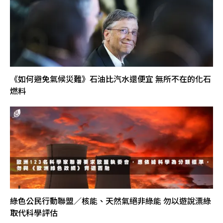
《如何避免氣候災難》石油比汽水還便宜 無所不在的化石
燃料
綠色公民行動聯盟／核能、天然氣絕非綠能 勿以遊說漂綠
取代科學評估