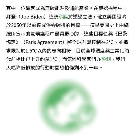
其中一位贏家或為無碳能源及儲能產業。在競選過程中，
拜登（Joe Biden）總統
承諾
將透過立法，確立美國經濟
於2050年以前達成淨零碳排的目標——這是美國史上由總
統所宣示的氣候議程中最具野心的。這些目標也與《巴黎
協定》（Paris Agreement）將全球升溫控制在2°C、並追
求限制於1.5°C以內的志向相符。目前全球溫度與工業化時
代前相比已上升約莫1°C；而氣候科學家們亦
預測
，我們
大幅降低排放的行動時間恐怕僅剩不到十年。