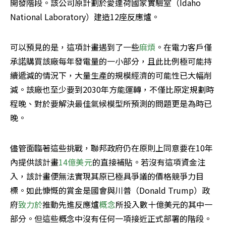
開發階段。該公司原計劃於愛達荷國家實驗室（Idaho 
National Laboratory）建造12座反應爐。
可以預見的是，這項計畫遇到了一些
麻煩
。在電力客戶僅
承諾購買該廠每年發電量的一小部分，且此比例極可能持
續遞減的情況下，大量生產的規模經濟的可能性已大幅削
減。該廠也至少要到2030年方能運轉，不僅比原定規劃時
程晚、對於要解決最佳氣候模型所預測的問題更是為時已
晚。
儘管面臨著這些挑戰，聯邦政府仍在原則上同意要在10年
內提供該計畫
14億美元
的直接補貼。若沒有這項資金注
入，該計畫便無法實現其原已極具爭議的價格競爭力目
標。如此慷慨的賞金是國會與川普（Donald Trump）政
府
致力於
推動先進反應爐
概念
所投入數十億美元的其中一
部分。但這些概念中沒有任何一項接近正式部署的階段。