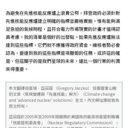
為避免在先進核能反應爐上浪費公帑，拜登政府必須針對
先進核能反應爐建立明確的指標並嚴格實施。惟有能夠滿
足急迫的氣候時程，且符合電力市場現實的計畫才值得認
真考慮。我的清單是個好的出發點。如果先進反應爐無法
達到這些指標，它們就不應獲得政府資金。擁核者勢必會
認為，要達到我的這些指標是項艱鉅的任務，或許這的確
是，但這關乎的是我們星球的未來，遠比一個行業的利潤
來得重要。
本文翻譯自葛瑞．亞茲寇 （Gregory Jaczko） 投書國會山報
的文章〈氣候變遷與「先進核能」解方〉（Climate change 
and 'advanced nuclear' solutions）全文。內文網址連結皆為
原文所有。
亞茲寇於2005年至2009年間服務於美國政府最高核能管制機構
「核能管制委員會」（Nuclear Regulatory Commission），