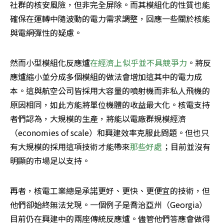
社群的核安風險，但非完全屏除。而其模組化的性質也能
確保在運轉中隨波動的電力需求調整，回應一些關於核能
與電網彈性的疑慮。
然而小型模組化反應爐
在經濟上似乎並不具競爭力
。將反
應爐縮小並分成多個模組的做法會增加這其中的電力成
本。這與航空公司皆採用大容量的噴射機而非私人飛機的
原因相同，如此方能將單位機體的收益最大化。核電支持
者們認為，大規模的生產，將能以電廠群規模經濟
（economies of scale）和興建效率克服此問題。但也只
有大規模的採用這項技術才能帶來
那些好處
；目前並沒有
明顯的市場足以支持。
再者，核電工業總是承諾更好、更快、更便宜的技術，但
他們卻始終無法兌現。一個例子是喬治亞州（Georgia）
目前仍在興建中的兩座傳統反應爐。儘管他們答應會做得