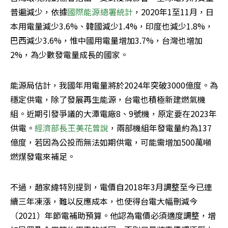
普遍減少，依據
國際能源總署統計
，2020年1至11月，日
本用電量減少3.6%、韓國減少1.4%，印度也減少1.8%，
巴西減少3.6%，惟中國用電量增加3.7%，台灣也增加
2%，為少數發電量成長的國家。
能源局估計，我國年用電量將於2024年突破3000億度。為
穩定供電，除了發展再生能源，台電也積極新建燃氣機
組。近期引發爭議的大潭電廠8、9號機，原定要在2023年
供電。
經濟部長王美花曾說
，兩部機組年發電量約為137
億度，若因為公投而無法如期供電，可能需增加500萬噸
燃煤發電來補足。
不過，趙家緯特別提到，電價自2018年3月調整至今已連
續三年凍漲，難以反應成本，也使得台電大幅刪減今
（2021）年節電補助預算。他認為電價必須適度調整，增