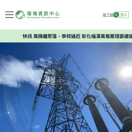
電子報
登入
快訊
風機離聚落、學校過近 彰化福漢風電案環委建議不應開發