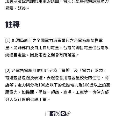
加民眾及企業節約用電的誘因，否則只是將電價調漲壓力
累積、延後。
註釋
[1] 能源局統計之全國電力消費量包含台電系統總售電
量、能源部門及自用自用電量。台電的總售電量僅台電系
統總售電量，因此兩者之間會有所落差。
[2] 台電售電統計依用戶分為「電燈」及「電力」兩類，
電燈包含包燈及表燈，表燈包含用電容量較低的住宅、商
店等；電力則分為100瓩以下的低壓電力及100瓩以上的高
壓電力，如機關、學校、超商、商場、工廠等，也包含部
分大型社區的公設用電。