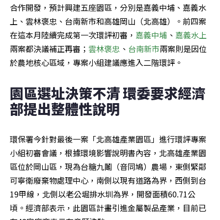
合作開發，預計興建五座園區，分別是嘉義中埔、嘉義水
上、雲林褒忠、台南新市和高雄岡山（北高雄）。前四案
在這本月陸續完成第一次環評初審，
嘉義中埔
、
嘉義水上
兩案都決議補正再審；
雲林褒忠
、
台南新市
兩案則是因位
於農地核心區域，專案小組建議應進入二階環評。
園區選址決策不清 環委要求經濟
部提出整體性說明
環保署今針對最後一案「北高雄產業園區」進行環評專案
小組初審會議，根據環境影響說明書內容，北高雄產業園
區位於岡山區，現為台糖九鬮（音同鳩）農場，東側緊鄰
可寧衛廢棄物處理中心，南側以現有道路為界，西側到台
19甲線，北側以老公堀排水圳為界，開發面積60.71公
頃。經濟部表示，此園區計畫引進金屬製品產業，目前已