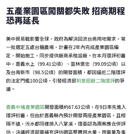
五產業園區闖關都失敗 招商期程
恐再延長
美中貿易戰影響全球，政府為解決回流台商用地需求，第
一批選定五處台糖農場，計畫在2年內完成產業園區編
定，開始施工，同步提供廠商承租設廠。在本月環評初審
中，嘉義水上（99.41公頃）、雲林褒忠（99.09公頃）以
及台南新市（98.5公頃）的開發面積，都因逼近二階環評
的法定門檻100公頃，引發經濟部
刻意迴避二階環評
的爭
議。
嘉義中埔產業園區
開發面積約67.63公頃，在9日率先進入
環評初審，但由於嘉義縣內預計開發兩座產業園區，且相
隔不遠，污水都同樣排入八掌溪，環委認為兩案應合併評
估，決議經濟部需補充評估園區整體用水量、用電量及事