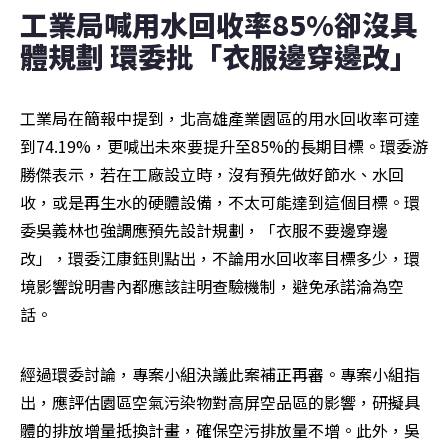
工業局喊用水回收率85%卻沒具
體規劃 環委批「衣服邊穿邊改」
工業局在簡報中提到，北高雄產業園區的用水回收率可達
到74.19%，更喊出未來要提升至85%的長期目標。環委游
勝傑表示，若在工廠設立時，沒有預先做好節水、水回
收，或是再生水的硬體設備，不太可能達到這個目標。環
委吳義林也強調應預先設計規劃，「衣服不要邊穿邊
改」，環委江康鈺則點出，不論用水回收率目標多少，環
境影響說明書內都應該註明查驗機制，避免承諾淪為空
話。
經過環委討論，專案小組決議此案補正再審。專案小組指
出，應評估園區空氣污染物對高屏空品區的影響，研擬具
體的排放增量抵換計畫，確保空污排放量不增。此外，吳