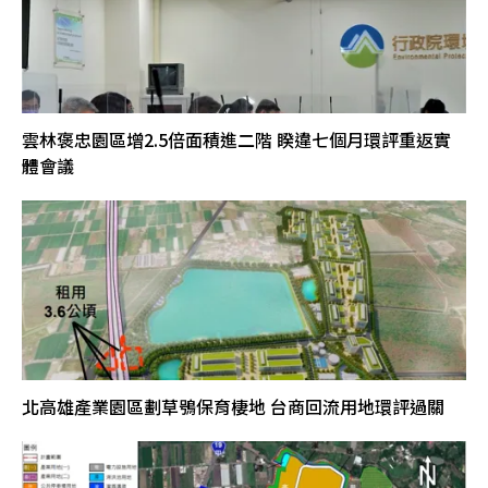
雲林褒忠園區增2.5倍面積進二階 睽違七個月環評重返實
體會議
北高雄產業園區劃草鴞保育棲地 台商回流用地環評過關