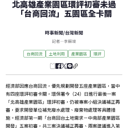
北高雄產業園區環評初審未過
「台商回流」五園區全卡關
時事新聞
/
台灣新聞
記者
—
李蘇竣
台商回流
土地利用
產業園區
環評
經濟部因應台商回流，優先規劃開發五座產業園區，當中
有四座環評初審卡關，環保署今（24）日進行最後一案
「北高雄產業園區」環評初審，仍被專案小組決議補正再
審，要求開發單位補充廢水處理、廢棄物處理等具體措
施。經濟部第一期「台商回台土地需求－中南部產業園區
開發」五案初審，共三案決議補正再審、兩案建議進入第