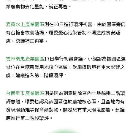
業廢棄物去化量能，補正再審。
嘉義
水上產業園區
則在10日進行環評初審，由於園區旁仍
有台糖畜牧養殖場，環委憂心污染管制不清造成食安疑
慮，決議補正再審。
雲林褒忠產業園區
17日舉行初審會議，小組認為該園區選
址位在台糖農業用地核心區域，對周遭環境有重大影響之
虞，建議進入第二階段環評。
台南新市產業園區
則是因為刻意剔除區內土地躲避二階環
評惹議，環委也認為該園區位於農地核心區，且基地內有
發現環頸雉等保育類動物，開發恐有重大環境影響，建議
應進行第二階段環評。