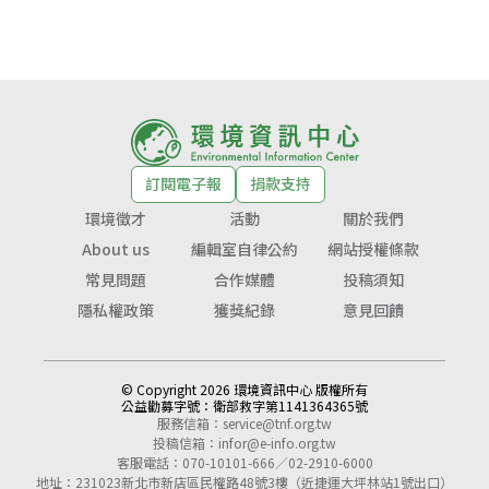
訂閱電子報
捐款支持
環境徵才
活動
關於我們
About us
編輯室自律公約
網站授權條款
常見問題
合作媒體
投稿須知
隱私權政策
獲獎紀錄
意見回饋
© Copyright 2026 環境資訊中心 版權所有
公益勸募字號：
衛部救字第1141364365號
服務信箱：
service@tnf.org.tw
投稿信箱：
infor@e-info.org.tw
客服電話：070-10101-666／02-2910-6000
地址：231023新北市新店區民權路48號3樓（近捷運大坪林站1號出口）