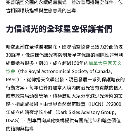
完善暗空公園的永續經營模式，並改善周邊暗空條件，包
含相關環境指標與生態意識的宣導。
力倡減光的全球星空保護者們
暗空思潮在全球遍地開花，國際暗空協會已致力於此領域
30餘年，像這樣倡議光害防制及星空保護的國際性非營利
組織還有很多。例如，成立超過150年的
加拿大皇家天文
協會
（the Royal Astronomical Society of Canada, 
RASC），從傳播天文學出發，現已發展一系列保護暗夜的
行動方案，每年也針對加拿大境內防治光害有貢獻的個人
或市政當局頒發獎項，積極鼓勵大眾分享減少光污染的策
略、措施或技術。由世界自然保育聯盟（IUCN）於2009
年成立的暗夜諮詢小組（Dark Skies Advisory Group, 
DSAG），則專門向其他機構提供有關光污染和暗空價值
的諮詢與指導。