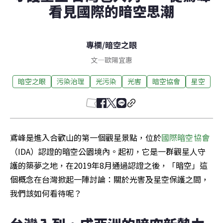
看見國際的暗空思潮
專欄
/
暗空之眼
文
—
歐陽宜惠
暗空之眼
污染治理
光污染
光害
暗空協會
星空
鳶峰是進入合歡山的第一個觀星景點，位於
國際暗空協會
（IDA）認證的暗空公園境內。起初，它是一群觀星人守
護的築夢之地，在2019年8月通過認證之後，「暗空」這
個概念在台灣掀起一陣討論：關於光害及星空保護之間，
我們該如何看待呢？