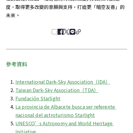
度，取得更多改變的意願與支持，打造更「暗空友善」的
未來。
參考資料
International Dark-Sky Association（IDA）
Taiwan Dark-Sky Association（TDA）
Fundación Starlight
La provincia de Albacete busca ser referente 
nacional del astroturismo Starlight
UNESCO’s Astronomy and World Heritage 
Initiative