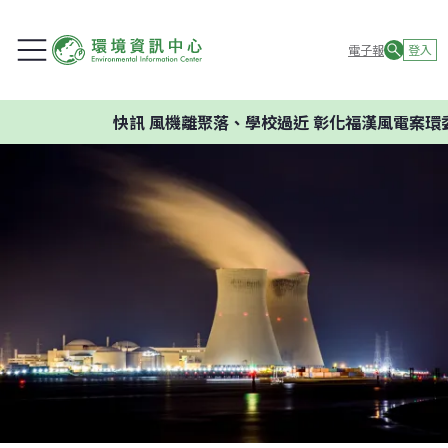
電子報
登入
快訊
風機離聚落、學校過近 彰化福漢風電案環委建