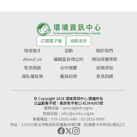
訂閱電子報
捐款支持
環境徵才
活動
關於我們
About us
編輯室自律公約
網站授權條款
常見問題
合作媒體
投稿須知
隱私權政策
獲獎紀錄
意見回饋
© Copyright 2026 環境資訊中心 版權所有
公益勸募字號：
衛部救字第1141364365號
服務信箱：
service@tnf.org.tw
投稿信箱：
infor@e-info.org.tw
客服電話：070-10101-666／02-2910-6000
地址：231023新北市新店區民權路48號3樓（近捷運大坪林站1號出口）