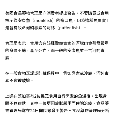
美國食品藥物管理局向消費者提出警告，不要購買或食用
標示為安康魚（monkfish）的進口魚，因為這種魚事實上
是含有致命河魨毒素的河豚（puffer fish）。
管理局表示，食用含有該種致命毒素的河豚肉會引發嚴重
的身體不適，甚至死亡，而一般的安康魚並不含河魨毒
素。
在一般食物烹調或貯藏過程中，例如烹煮或冷藏，河魨毒
素不會被破壞。
上週在芝加哥有2位民眾食用自行烹煮的魚湯後，出現身
體不適症狀，其中一位更因症狀嚴重而住院治療，食品藥
物管理局遂在24日向民眾發出警告。食品藥物管理局分析