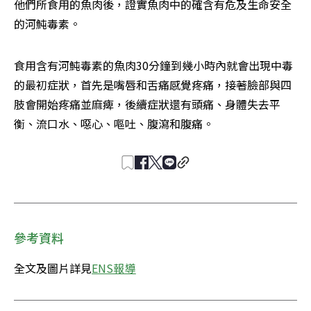
他們所食用的魚肉後，證實魚肉中的確含有危及生命安全
的河魨毒素。
食用含有河魨毒素的魚肉30分鐘到幾小時內就會出現中毒
的最初症狀，首先是嘴唇和舌痛感覺疼痛，接著臉部與四
肢會開始疼痛並麻痺，後續症狀還有頭痛、身體失去平
衡、流口水、噁心、嘔吐、腹瀉和腹痛。
參考資料
全文及圖片詳見
ENS報導