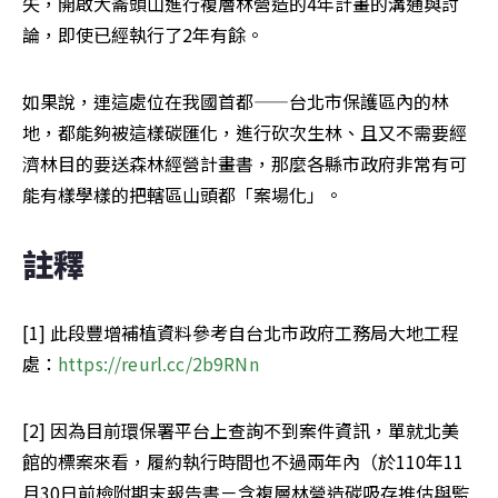
失，開啟大崙頭山進行複層林營造的4年計畫的溝通與討
論，即使已經執行了2年有餘。
如果說，連這處位在我國首都——台北市保護區內的林
地，都能夠被這樣碳匯化，進行砍次生林、且又不需要經
濟林目的要送森林經營計畫書，那麼各縣市政府非常有可
能有樣學樣的把轄區山頭都「案場化」。
註釋
[1] 此段豐增補植資料參考自台北市政府工務局大地工程
處：
https://reurl.cc/2b9RNn
[2] 因為目前環保署平台上查詢不到案件資訊，單就北美
館的標案來看，履約執行時間也不過兩年內（於110年11
月30日前檢附期末報告書－含複層林營造碳吸存推估與監