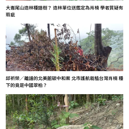
大崙尾山造林種錯樹？ 造林單位送鑑定為肖楠 學者質疑有
瑕疵
邱祈榮／離譜的北美館碳中和案 北市護航栽植台灣肖楠 種
下的竟是中國翠柏？