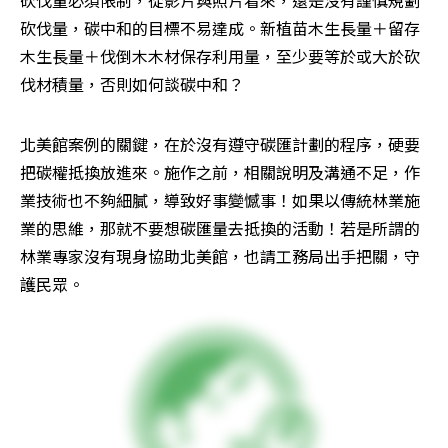
砍伐量，碳中和的目標不易達成。新植苗木生長量＋留存
木生長量＋伐倒木木材保存利用量，至少要等於或大於砍
伐材積量，否則如何談碳中和？
北美館案例的關鍵，在於沒有遵守碳匯計劃的程序，硬要
把碳權抵換放進來。施作之前，相關說明及溝通不足，作
業技術也不夠細膩，導致好事變憾事！如果以傳統林業施
業的思維，那就不要想碳匯量去抵換的活動！若是所謂的
林業專家沒有現身協助北美館，也請工務局出手把關，守
護民眾。