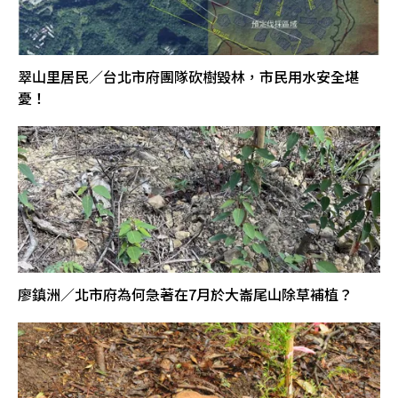
翠山里居民／台北市府團隊砍樹毀林，市民用水安全堪
憂！
廖鎮洲／北市府為何急著在7月於大崙尾山除草補植？