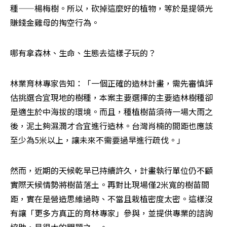
種——楊梅樹。所以，砍掉這麼好的植物，等於是提領光
賺錢金雞母的掏空行為。
哪有拿森林、生命、生態去這樣子玩的？
林業育林專家告知：「一個正確的造林計畫，需先審慎評
估挑選合宜現地的樹種，本案主要選擇的主要造林樹種卻
是適生於中海拔的環境。而且，種植樹苗須待一場大雨之
後，泥土夠濕潤才合宜進行造林。台灣肖楠的間距也應該
至少為5米以上，讓未來不需要過早進行疏伐。」
然而，近期的天候乾旱已持續許久，計畫執行單位仍不顧
實際天候情勢將樹苗落土。再對比現場僅2米寬的樹苗間
距，實在是營造思維過時、不當且栽植密度太密。這樣沒
有讓「更多方真正的育林專家」參與，並提供專業的諮詢