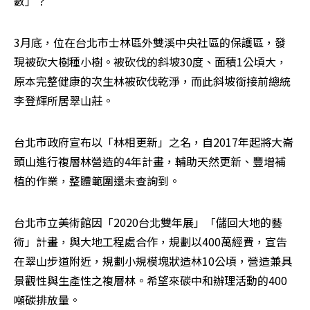
數」？
3月底，位在台北市士林區外雙溪中央社區的保護區，發
現被砍大樹種小樹。被砍伐的斜坡30度、面積1公頃大，
原本完整健康的次生林被砍伐乾淨，而此斜坡銜接前總統
李登輝所居翠山莊。
台北市政府宣布以「林相更新」之名，自2017年起將大崙
頭山進行複層林營造的4年計畫，輔助天然更新、豐增補
植的作業，整體範圍還未查詢到。
台北市立美術館因「2020台北雙年展」「儲回大地的藝
術」計畫，與大地工程處合作，規劃以400萬經費，宣告
在翠山步道附近，規劃小規模塊狀造林10公頃，營造兼具
景觀性與生產性之複層林。希望來碳中和辦理活動的400
噸碳排放量。