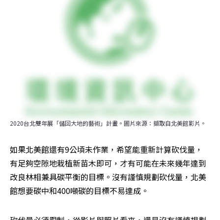
2020台北雙年展「儲回大地的藝術」計畫。圖片來源：擷取自北美館影片。
如果北美館還有9公頃未作業，希望能重新計算砍伐量，
有足夠空隙地栽植新苗木即可，才有可能在未來幾年達到
改良林相兼具碳平衡的目標。沒有謹慎規劃砍伐量，北美
館想要碳中和400噸碳的目標不易達成。
砍伐量必須限制，從影片與照片看來，還是沒有謹慎規劃