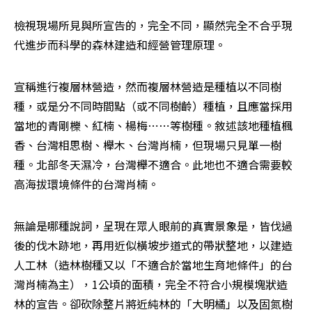
檢視現場所見與所宣告的，完全不同，顯然完全不合乎現
代進步而科學的森林建造和經營管理原理。
宣稱進行複層林營造，然而複層林營造是種植以不同樹
種，或是分不同時間點（或不同樹齡）種植，且應當採用
當地的青剛櫟、紅楠、楊梅⋯⋯等樹種。敘述該地種植楓
香、台灣相思樹、櫸木、台灣肖楠，但現場只見單一樹
種。北部冬天濕冷，台灣櫸不適合。此地也不適合需要較
高海拔環境條件的台灣肖楠。
無論是哪種說詞，呈現在眾人眼前的真實景象是，皆伐過
後的伐木跡地，再用近似橫坡步道式的帶狀整地，以建造
人工林（造林樹種又以「不適合於當地生育地條件」的台
灣肖楠為主），1公頃的面積，完全不符合小規模塊狀造
林的宣告。卻砍除整片將近純林的「大明橘」以及固氮樹