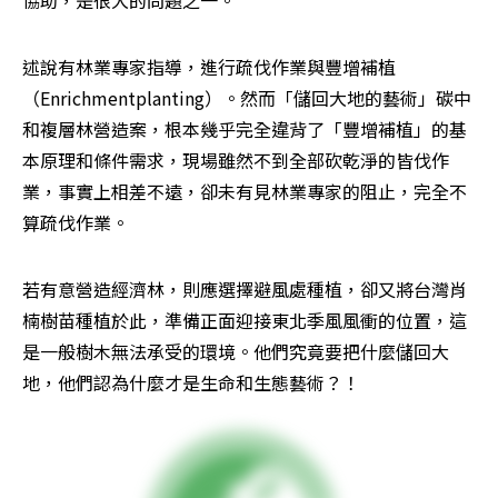
協助，是很大的問題之一。
述說有林業專家指導，進行疏伐作業與豐增補植
（Enrichmentplanting）。然而「儲回大地的藝術」碳中
和複層林營造案，根本幾乎完全違背了「豐增補植」的基
本原理和條件需求，現場雖然不到全部砍乾淨的皆伐作
業，事實上相差不遠，卻未有見林業專家的阻止，完全不
算疏伐作業。
若有意營造經濟林，則應選擇避風處種植，卻又將台灣肖
楠樹苗種植於此，準備正面迎接東北季風風衝的位置，這
是一般樹木無法承受的環境。他們究竟要把什麼儲回大
地，他們認為什麼才是生命和生態藝術？！