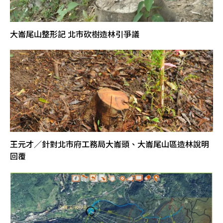
大崙尾山整形記 北市砍樹造林引爭議
王元才／針對北市府工務局大崙頭、大崙尾山區造林說明
回覆