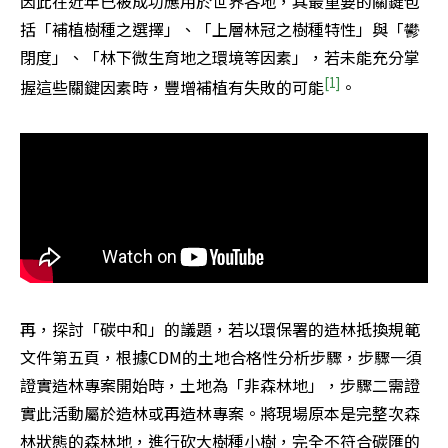
因此在近年已被成功應用於世界各地，其最重要的關鍵包
括「補植樹種之選擇」、「上層林冠之樹種特性」與「鬰
閉度」、「林下微生育地之環境等因素」，若未能充分掌
[1]
握這些關鍵因素時，豐增補植有失敗的可能
。
再，探討「碳中和」的議題，若以環保署的造林抵換規範
文件第五頁，根據CDM的土地合格性分析步驟，步驟一須
證實造林專案開始時，土地為「非森林地」，步驟二需證
實此活動屬於造林或再造林專案。將現場原本是完整次森
林狀態的森林地，進行砍大樹種小樹，完全不符合碳匯的