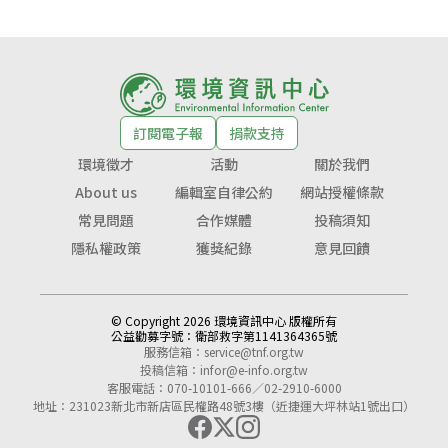
訂閱電子報
捐款支持
環境徵才
活動
關於我們
About us
編輯室自律公約
網站授權條款
常見問題
合作媒體
投稿須知
隱私權政策
獲獎紀錄
意見回饋
© Copyright 2026 環境資訊中心 版權所有
公益勸募字號：
衛部救字第1141364365號
服務信箱：
service@tnf.org.tw
投稿信箱：
infor@e-info.org.tw
客服電話：070-10101-666／02-2910-6000
地址：231023新北市新店區民權路48號3樓（近捷運大坪林站1號出口）