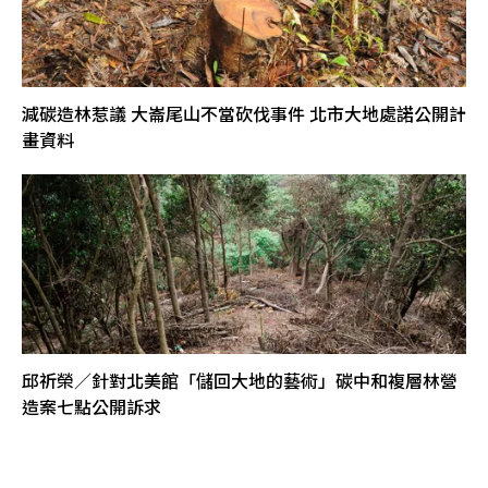
減碳造林惹議 大崙尾山不當砍伐事件 北市大地處諾公開計
畫資料
邱祈榮／針對北美館「儲回大地的藝術」碳中和複層林營
造案七點公開訴求