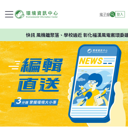
電子報
登入
快訊
風機離聚落、學校過近 彰化福漢風電案環委建