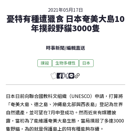
2021年05月17日
憂特有種遭獵食 日本奄美大島10
年撲殺野貓3000隻
時事新聞
/
編輯直送
撲殺
生物多樣性
日本
日本日前向聯合國教科文組織（UNESCO）申請，打算將
「奄美大島、德之島、沖繩島北部與西表島」登記為世界
自然遺產，並可望在7月申登成功。然而近來有媒體披
露，當初為了能維護奄美大島生態，當局撲殺了多達3000
隻野貓，為的就是保護島上的特有種能夠存續。