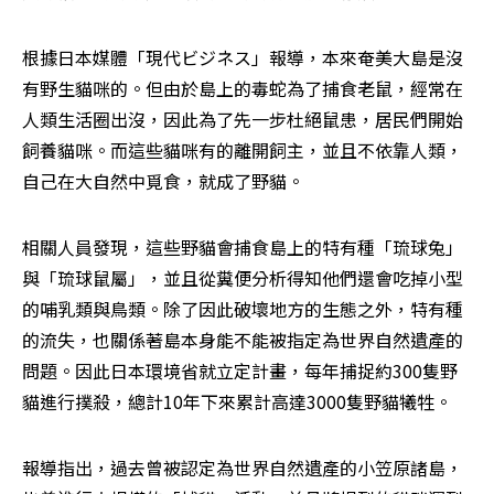
根據日本媒體「現代ビジネス」報導，本來奄美大島是沒
有野生貓咪的。但由於島上的毒蛇為了捕食老鼠，經常在
人類生活圈出沒，因此為了先一步杜絕鼠患，居民們開始
飼養貓咪。而這些貓咪有的離開飼主，並且不依靠人類，
自己在大自然中覓食，就成了野貓。
相關人員發現，這些野貓會捕食島上的特有種「琉球兔」
與「琉球鼠屬」，並且從糞便分析得知他們還會吃掉小型
的哺乳類與鳥類。除了因此破壞地方的生態之外，特有種
的流失，也關係著島本身能不能被指定為世界自然遺產的
問題。因此日本環境省就立定計畫，每年捕捉約300隻野
貓進行撲殺，總計10年下來累計高達3000隻野貓犧牲。
報導指出，過去曾被認定為世界自然遺產的小笠原諸島，