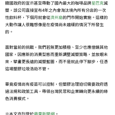
韓國政府的宣示甚至帶動了國內最大的咖啡品牌
星巴克
減
塑，該公司直接宣布4年之內會淘汰境內所有分店的一次
性飲料杯，下個月就會從
濟州島
的門市開始實施。這樣的
大動作讓人很難想像是在疫情尚未趨緩的情況下所發生
的。
面對當前的挑戰，我們若無更加積極、至少也應借鏡其他
國家，因應新的消費型態而重新調整減塑策略，並放眼未
來，擘畫更長遠的減塑藍圖，而不是就此停下腳步，任憑
這場塑膠垃圾浩劫不管。
畢竟疫情尚有疫苗可以控制，但塑膠治理迫切需要政府透
過法規和政策工具，帶領台灣民眾和企業轉向更永續的綠
色消費模式。
※本文亦刊登於
蘋果新聞網
。