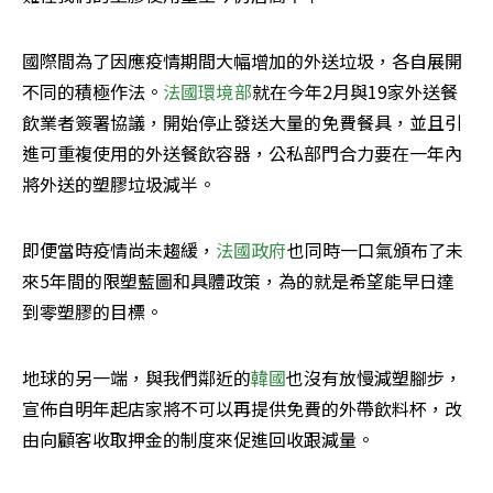
國際間為了因應疫情期間大幅增加的外送垃圾，各自展開
不同的積極作法。
法國環境部
就在今年2月與19家外送餐
飲業者簽署協議，開始停止發送大量的免費餐具，並且引
進可重複使用的外送餐飲容器，公私部門合力要在一年內
將外送的塑膠垃圾減半。
即便當時疫情尚未趨緩，
法國政府
也同時一口氣頒布了未
來5年間的限塑藍圖和具體政策，為的就是希望能早日達
到零塑膠的目標。
地球的另一端，與我們鄰近的
韓國
也沒有放慢減塑腳步，
宣佈自明年起店家將不可以再提供免費的外帶飲料杯，改
由向顧客收取押金的制度來促進回收跟減量。